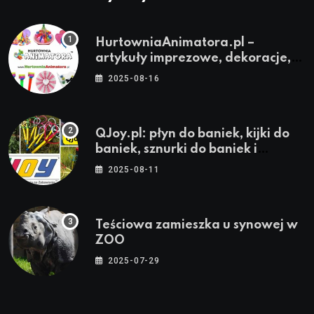
HurtowniaAnimatora.pl –
artykuły imprezowe, dekoracje,
stroje i akcesoria dla animatorów
2025-08-16
QJoy.pl: płyn do baniek, kijki do
baniek, sznurki do baniek i
zestawy do baniek
2025-08-11
Teściowa zamieszka u synowej w
ZOO
2025-07-29