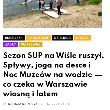
BIAŁOŁĘKA
CZAS WOLNY
DZIELNICA
MIASTO
SPORT
WARSZAWA
Sezon SUP na Wiśle ruszył.
Spływy, joga na desce i
Noc Muzeów na wodzie —
co czeka w Warszawie
wiosną i latem
BY
WARSZAWAINFO24.PL
2026-05-16