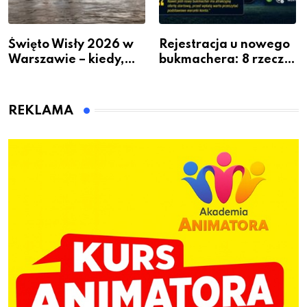
Święto Wisły 2026 w
Rejestracja u nowego
Warszawie – kiedy,
bukmachera: 8 rzeczy,
gdzie i co się będzie
które warto sprawdzić
działo 2 sierpnia
przed pierwszą wpłatą
REKLAMA