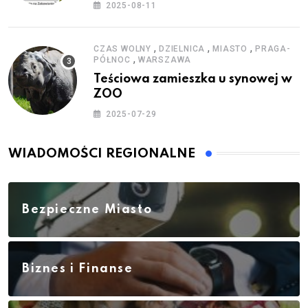
zestawy do baniek
2025-08-11
,
,
,
CZAS WOLNY
DZIELNICA
MIASTO
PRAGA-
,
PÓŁNOC
WARSZAWA
Teściowa zamieszka u synowej w
ZOO
2025-07-29
WIADOMOŚCI REGIONALNE
Bezpieczne Miasto
Biznes i Finanse