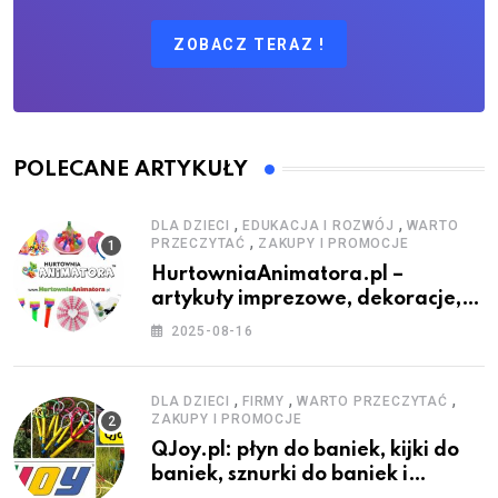
ZOBACZ TERAZ !
POLECANE ARTYKUŁY
,
,
DLA DZIECI
EDUKACJA I ROZWÓJ
WARTO
,
PRZECZYTAĆ
ZAKUPY I PROMOCJE
HurtowniaAnimatora.pl –
artykuły imprezowe, dekoracje,
stroje i akcesoria dla animatorów
2025-08-16
,
,
,
DLA DZIECI
FIRMY
WARTO PRZECZYTAĆ
ZAKUPY I PROMOCJE
QJoy.pl: płyn do baniek, kijki do
baniek, sznurki do baniek i