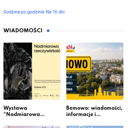
Godzina po godzinie
Na 16 dni
WIADOMOŚCI
Wystawa
Bemowo: wiadomości,
“Nadmiarowa
informacje i
rzeczywistość” w
wydarzenia z dzielnicy
Galerii XX1