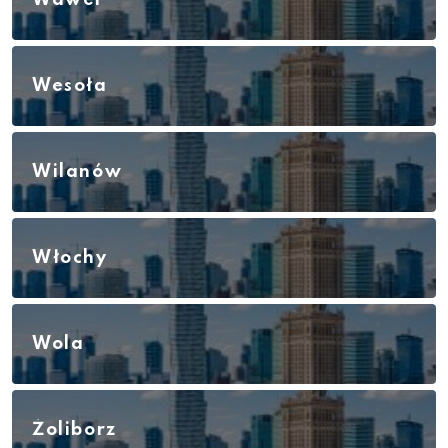
Wesoła
Wilanów
Włochy
Wola
Żoliborz