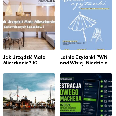
Jak Urządzić Małe
Letnie Czytanki PWN
Mieszkanie? 10
nad Wisłą. Niedziela z
Sposobów Na Więcej
książką, kawą i chwilą
Przestrzeni Bez
dla siebie
Kosztownego Remontu