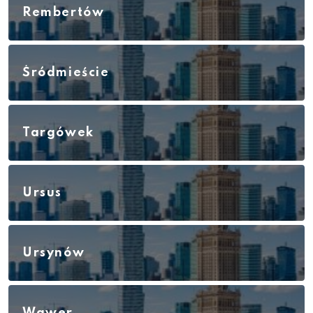
Rembertów
Śródmieście
Targówek
Ursus
Ursynów
Wawer