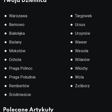
Twoja Dzielnica
●
●
Warszawa
Targówek
●
●
Bemowo
Ursus
●
●
Białołęka
Ursynów
●
●
Bielany
Wawer
●
●
Mokotów
Wesoła
●
●
Ochota
Wilanów
●
●
Praga Północ
Włochy
●
●
Praga Południe
Wola
●
●
Rembertów
Żoliborz
●
Śródmieście
Polecane Artykuły