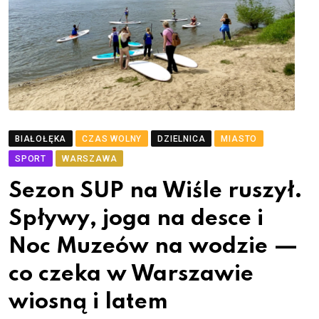
BIAŁOŁĘKA
CZAS WOLNY
DZIELNICA
MIASTO
SPORT
WARSZAWA
Sezon SUP na Wiśle ruszył.
Spływy, joga na desce i
Noc Muzeów na wodzie —
co czeka w Warszawie
wiosną i latem