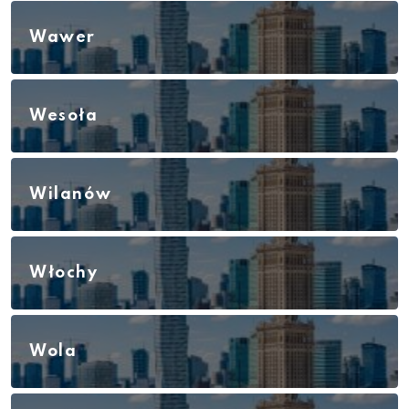
Wawer
Wesoła
Wilanów
Włochy
Wola