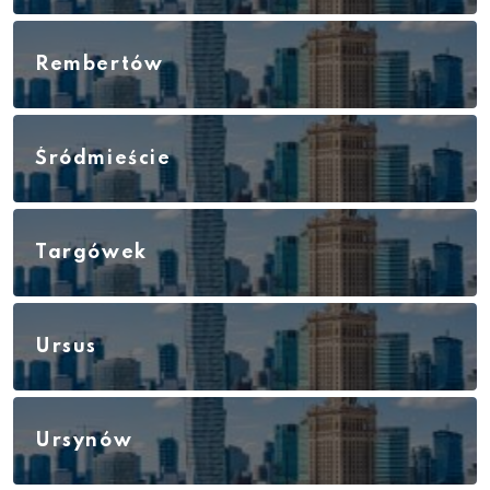
Rembertów
Śródmieście
Targówek
Ursus
Ursynów