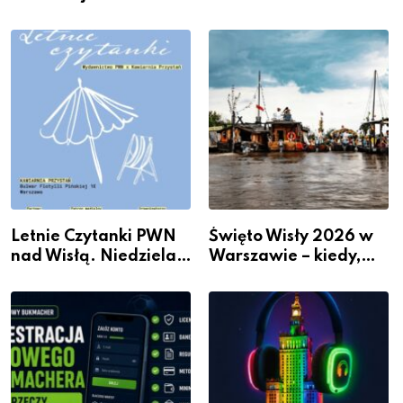
wydarzenia z dzielnicy
Sposobów Na Więcej
Przestrzeni Bez
Kosztownego Remontu
Letnie Czytanki PWN
Święto Wisły 2026 w
nad Wisłą. Niedziela z
Warszawie – kiedy,
książką, kawą i chwilą
gdzie i co się będzie
dla siebie
działo 2 sierpnia