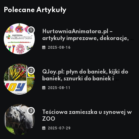
Polecane Artykuły
HurtowniaAnimatora.pl –
artykuły imprezowe, dekoracje,
stroje i akcesoria dla animatorów
2025-08-16
QJoy.pl: płyn do baniek, kijki do
baniek, sznurki do baniek i
zestawy do baniek
2025-08-11
Teściowa zamieszka u synowej w
ZOO
2025-07-29