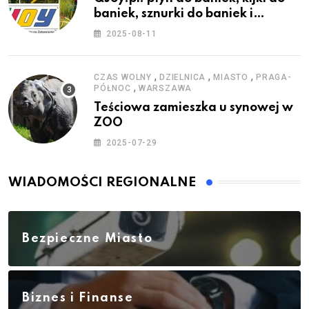
baniek, sznurki do baniek i
zestawy do baniek
2025-08-11
,
,
,
CZAS WOLNY
DZIELNICA
MIASTO
PRAGA-
,
PÓŁNOC
WARSZAWA
Teściowa zamieszka u synowej w
ZOO
2025-07-29
WIADOMOŚCI REGIONALNE
Bezpieczne Miasto
Biznes i Finanse