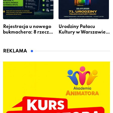
Rejestracja u nowego
Urodziny Pałacu
bukmachera: 8 rzeczy,
Kultury w Warszawie –
które warto sprawdzić
skorzystaj z
przed pierwszą wpłatą
urodzinowych atrakcji!
REKLAMA