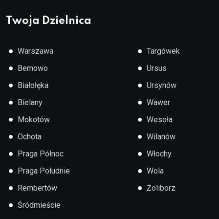
Twoja Dzielnica
●
●
Warszawa
Targówek
●
●
Bemowo
Ursus
●
●
Białołęka
Ursynów
●
●
Bielany
Wawer
●
●
Mokotów
Wesoła
●
●
Ochota
Wilanów
●
●
Praga Północ
Włochy
●
●
Praga Południe
Wola
●
●
Rembertów
Żoliborz
●
Śródmieście