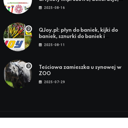
stroje i akcesoria dla animatorów
2025-08-16
QJoy.pl: płyn do baniek, kijki do
baniek, sznurki do baniek i
zestawy do baniek
2025-08-11
Teściowa zamieszka u synowej w
ZOO
2025-07-29
© 2024-2026 Twoja Warszawa, Twoja Dzielnica™ |