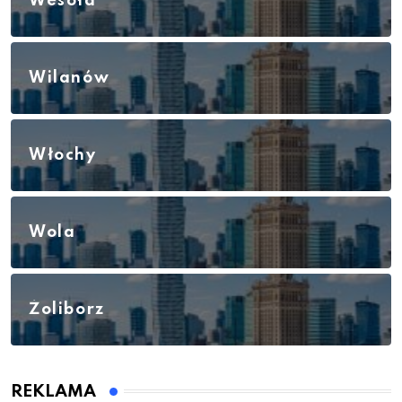
Wesoła
Wilanów
Włochy
Wola
Żoliborz
REKLAMA