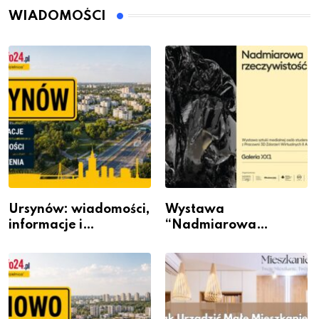
WIADOMOŚCI
Ursynów: wiadomości,
Wystawa
informacje i
“Nadmiarowa
wydarzenia z dzielnicy
rzeczywistość” w
Galerii XX1