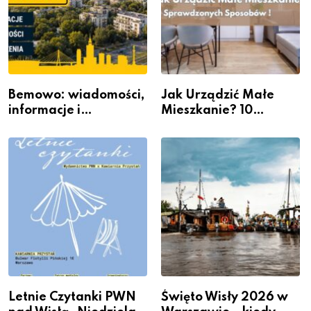
Bemowo: wiadomości,
Jak Urządzić Małe
informacje i
Mieszkanie? 10
wydarzenia z dzielnicy
Sposobów Na Więcej
Przestrzeni Bez
Kosztownego Remontu
Letnie Czytanki PWN
Święto Wisły 2026 w