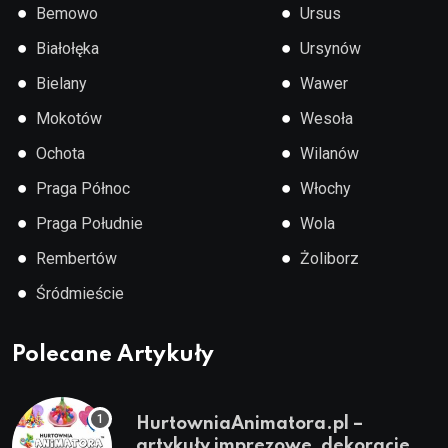
●
●
Bemowo
Ursus
●
●
Białołęka
Ursynów
●
●
Bielany
Wawer
●
●
Mokotów
Wesoła
●
●
Ochota
Wilanów
●
●
Praga Północ
Włochy
●
●
Praga Południe
Wola
●
●
Rembertów
Żoliborz
●
Śródmieście
Polecane Artykuły
HurtowniaAnimatora.pl –
artykuły imprezowe, dekoracje,