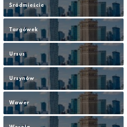
Śródmieście
Targówek
Ursus
Ursynów
Wawer