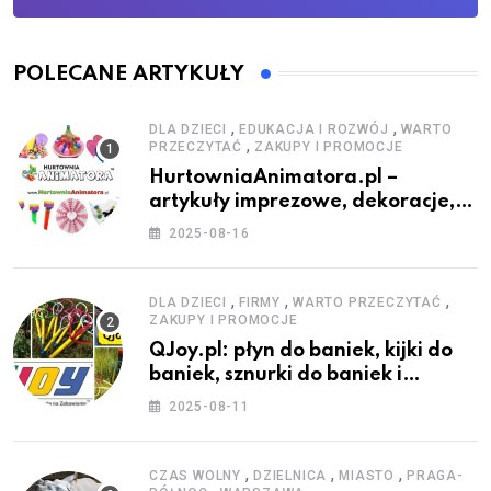
POLECANE ARTYKUŁY
,
,
DLA DZIECI
EDUKACJA I ROZWÓJ
WARTO
,
PRZECZYTAĆ
ZAKUPY I PROMOCJE
HurtowniaAnimatora.pl –
artykuły imprezowe, dekoracje,
stroje i akcesoria dla animatorów
2025-08-16
,
,
,
DLA DZIECI
FIRMY
WARTO PRZECZYTAĆ
ZAKUPY I PROMOCJE
QJoy.pl: płyn do baniek, kijki do
baniek, sznurki do baniek i
zestawy do baniek
2025-08-11
,
,
,
CZAS WOLNY
DZIELNICA
MIASTO
PRAGA-