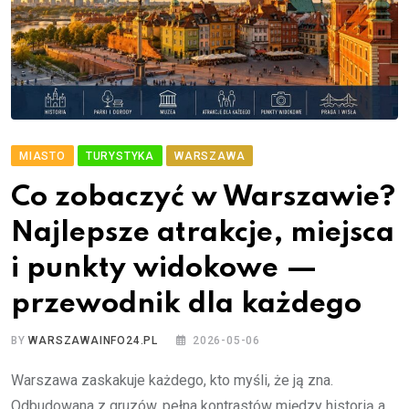
MIASTO
TURYSTYKA
WARSZAWA
Co zobaczyć w Warszawie?
Najlepsze atrakcje, miejsca
i punkty widokowe —
przewodnik dla każdego
BY
WARSZAWAINFO24.PL
2026-05-06
Warszawa zaskakuje każdego, kto myśli, że ją zna.
Odbudowana z gruzów, pełna kontrastów między historią a