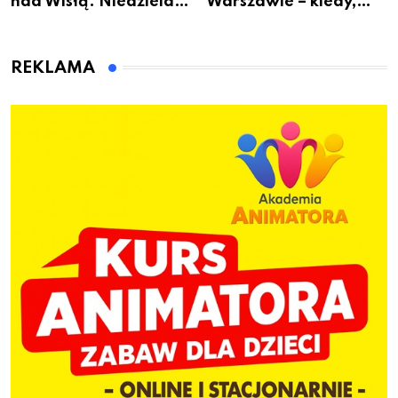
nad Wisłą. Niedziela z
Warszawie – kiedy,
książką, kawą i chwilą
gdzie i co się będzie
dla siebie
działo 2 sierpnia
REKLAMA