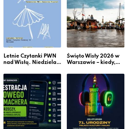
Letnie Czytanki PWN
Święto Wisły 2026 w
nad Wisłą. Niedziela z
Warszawie – kiedy,
książką, kawą i chwilą
gdzie i co się będzie
dla siebie
działo 2 sierpnia