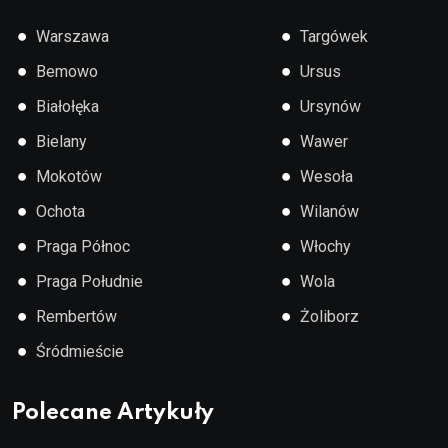
●
●
Warszawa
Targówek
●
●
Bemowo
Ursus
●
●
Białołęka
Ursynów
●
●
Bielany
Wawer
●
●
Mokotów
Wesoła
●
●
Ochota
Wilanów
●
●
Praga Północ
Włochy
●
●
Praga Południe
Wola
●
●
Rembertów
Żoliborz
●
Śródmieście
Polecane Artykuły