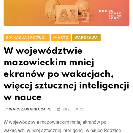
EDUKACJA I ROZWÓJ
MIASTO
WARSZAWA
W województwie
mazowieckim mniej
ekranów po wakacjach,
więcej sztucznej inteligencji
w nauce
BY
WARSZAWAINFO24.PL
2025-09-22
W województwie mazowieckim mniej ekranów po
wakacjach, więcej sztucznej inteligencji w nauce Rodzice