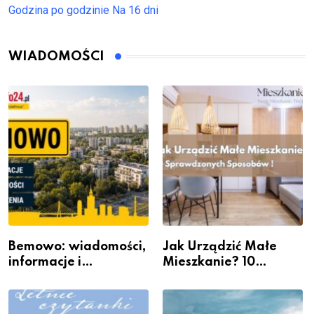
Godzina po godzinie
Na 16 dni
WIADOMOŚCI
Bemowo: wiadomości,
Jak Urządzić Małe
informacje i
Mieszkanie? 10
wydarzenia z dzielnicy
Sposobów Na Więcej
Przestrzeni Bez
Kosztownego Remontu