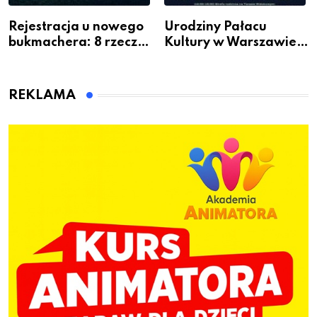
Rejestracja u nowego
Urodziny Pałacu
bukmachera: 8 rzeczy,
Kultury w Warszawie –
które warto sprawdzić
skorzystaj z
przed pierwszą wpłatą
urodzinowych atrakcji!
REKLAMA