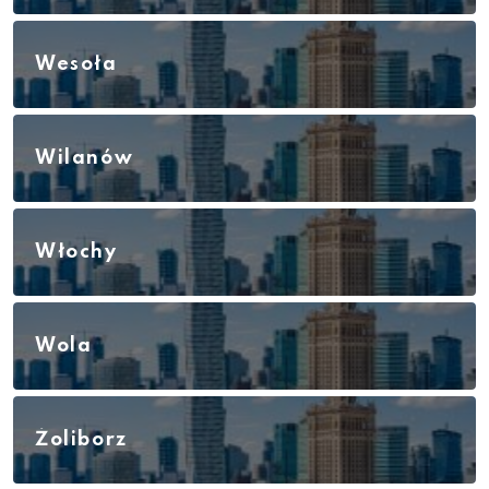
Wesoła
Wilanów
Włochy
Wola
Żoliborz