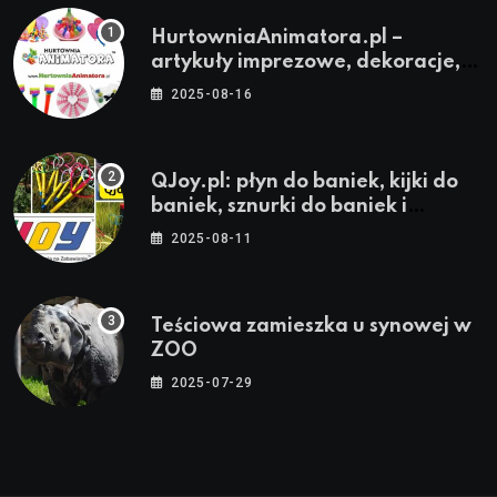
HurtowniaAnimatora.pl –
artykuły imprezowe, dekoracje,
stroje i akcesoria dla animatorów
2025-08-16
QJoy.pl: płyn do baniek, kijki do
baniek, sznurki do baniek i
zestawy do baniek
2025-08-11
Teściowa zamieszka u synowej w
ZOO
2025-07-29