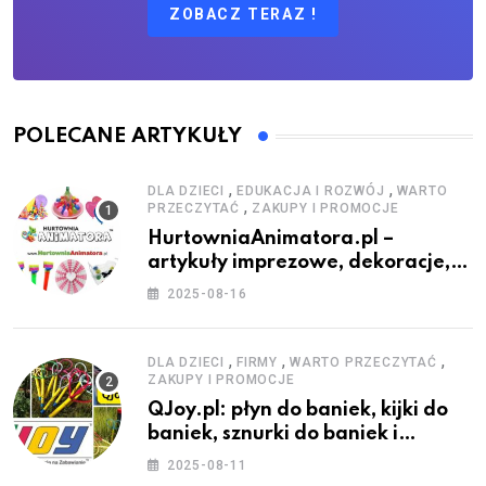
ZOBACZ TERAZ !
POLECANE ARTYKUŁY
,
,
DLA DZIECI
EDUKACJA I ROZWÓJ
WARTO
,
PRZECZYTAĆ
ZAKUPY I PROMOCJE
HurtowniaAnimatora.pl –
artykuły imprezowe, dekoracje,
stroje i akcesoria dla animatorów
2025-08-16
,
,
,
DLA DZIECI
FIRMY
WARTO PRZECZYTAĆ
ZAKUPY I PROMOCJE
QJoy.pl: płyn do baniek, kijki do
baniek, sznurki do baniek i
zestawy do baniek
2025-08-11