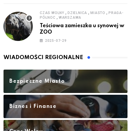
,
,
,
CZAS WOLNY
DZIELNICA
MIASTO
PRAGA-
,
PÓŁNOC
WARSZAWA
Teściowa zamieszka u synowej w
ZOO
2025-07-29
WIADOMOŚCI REGIONALNE
Bezpieczne Miasto
Biznes i Finanse