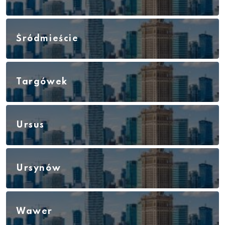
Śródmieście
Targówek
Ursus
Ursynów
Wawer