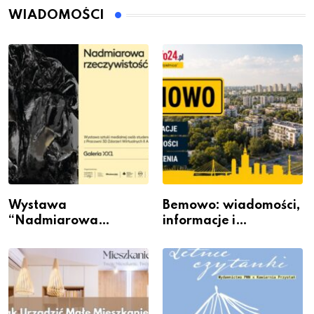
WIADOMOŚCI
Wystawa
Bemowo: wiadomości,
“Nadmiarowa
informacje i
rzeczywistość” w
wydarzenia z dzielnicy
Galerii XX1