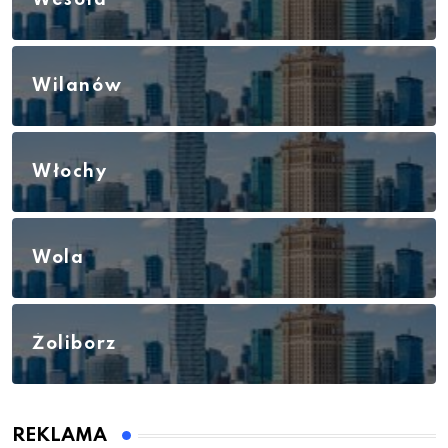
Wesoła
Wilanów
Włochy
Wola
Żoliborz
REKLAMA