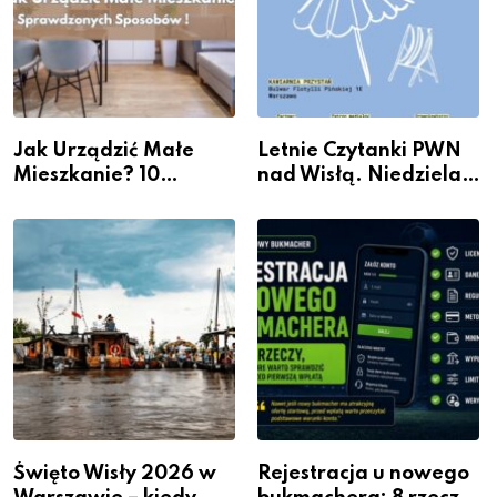
Jak Urządzić Małe
Letnie Czytanki PWN
Mieszkanie? 10
nad Wisłą. Niedziela z
Sposobów Na Więcej
książką, kawą i chwilą
Przestrzeni Bez
dla siebie
Kosztownego Remontu
Święto Wisły 2026 w
Rejestracja u nowego