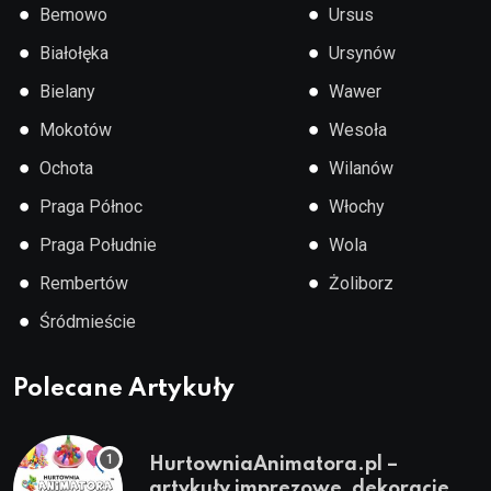
●
●
Bemowo
Ursus
●
●
Białołęka
Ursynów
●
●
Bielany
Wawer
●
●
Mokotów
Wesoła
●
●
Ochota
Wilanów
●
●
Praga Północ
Włochy
●
●
Praga Południe
Wola
●
●
Rembertów
Żoliborz
●
Śródmieście
Polecane Artykuły
HurtowniaAnimatora.pl –
artykuły imprezowe, dekoracje,