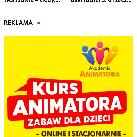
Warszawie – kiedy,
bukmachera: 8 rzeczy,
gdzie i co się będzie
które warto sprawdzić
działo 2 sierpnia
przed pierwszą wpłatą
REKLAMA