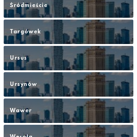
Śródmieście
Targówek
Ursus
Ursynów
Wawer