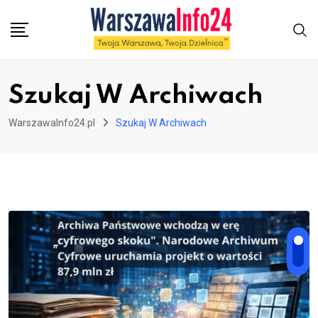
Skip
to
content
Szukaj W Archiwach
WarszawaInfo24.pl
Szukaj W Archiwach