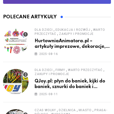
POLECANE ARTYKUŁY
,
,
DLA DZIECI
EDUKACJA I ROZWÓJ
WARTO
,
PRZECZYTAĆ
ZAKUPY I PROMOCJE
HurtowniaAnimatora.pl –
artykuły imprezowe, dekoracje,
stroje i akcesoria dla animatorów
2025-08-16
,
,
,
DLA DZIECI
FIRMY
WARTO PRZECZYTAĆ
ZAKUPY I PROMOCJE
QJoy.pl: płyn do baniek, kijki do
baniek, sznurki do baniek i
zestawy do baniek
2025-08-11
,
,
,
CZAS WOLNY
DZIELNICA
MIASTO
PRAGA-
,