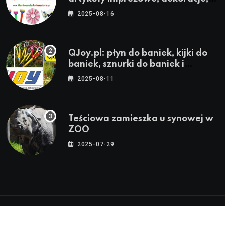
stroje i akcesoria dla animatorów
2025-08-16
QJoy.pl: płyn do baniek, kijki do
baniek, sznurki do baniek i
zestawy do baniek
2025-08-11
Teściowa zamieszka u synowej w
ZOO
2025-07-29
© 2024-2026 Twoja Warszawa, Twoja Dzielnica™ |