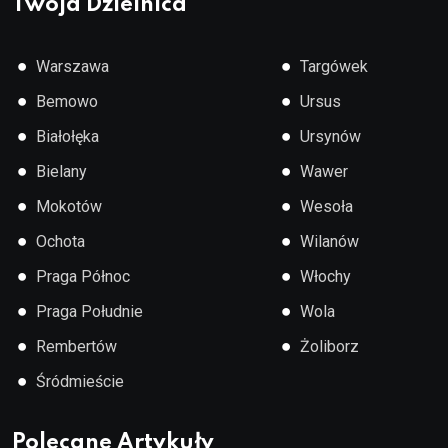
Twoja Dzielnica
●
●
Warszawa
Targówek
●
●
Bemowo
Ursus
●
●
Białołęka
Ursynów
●
●
Bielany
Wawer
●
●
Mokotów
Wesoła
●
●
Ochota
Wilanów
●
●
Praga Północ
Włochy
●
●
Praga Południe
Wola
●
●
Rembertów
Żoliborz
●
Śródmieście
Polecane Artykuły