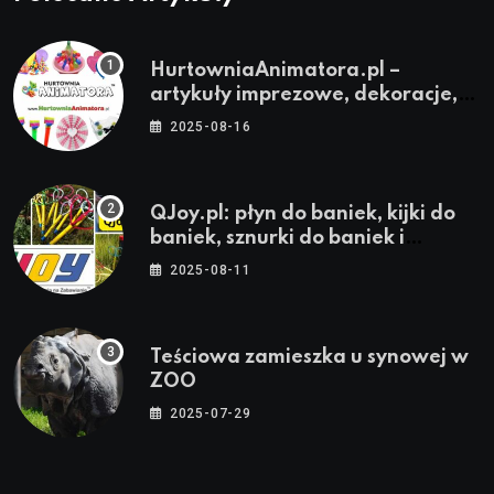
HurtowniaAnimatora.pl –
artykuły imprezowe, dekoracje,
stroje i akcesoria dla animatorów
2025-08-16
QJoy.pl: płyn do baniek, kijki do
baniek, sznurki do baniek i
zestawy do baniek
2025-08-11
Teściowa zamieszka u synowej w
ZOO
2025-07-29