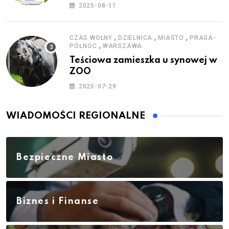
zestawy do baniek
2025-08-11
,
,
,
CZAS WOLNY
DZIELNICA
MIASTO
PRAGA-
,
PÓŁNOC
WARSZAWA
Teściowa zamieszka u synowej w
ZOO
2025-07-29
WIADOMOŚCI REGIONALNE
Bezpieczne Miasto
Biznes i Finanse