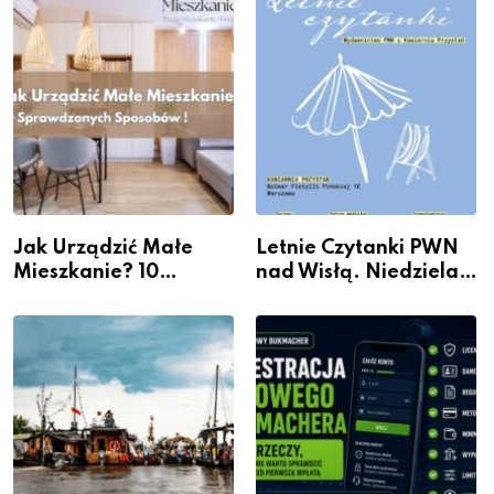
Galerii XX1
Jak Urządzić Małe
Letnie Czytanki PWN
Mieszkanie? 10
nad Wisłą. Niedziela z
Sposobów Na Więcej
książką, kawą i chwilą
Przestrzeni Bez
dla siebie
Kosztownego Remontu