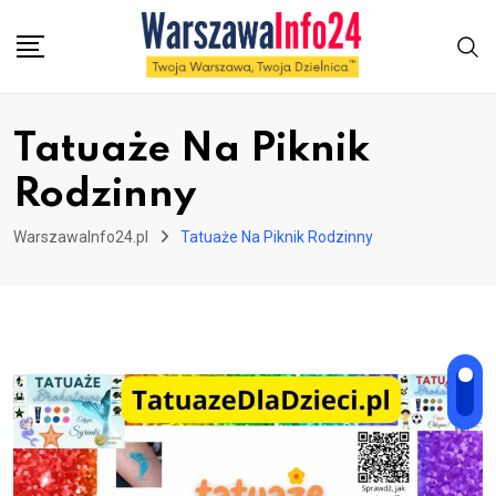
Skip
to
content
Tatuaże Na Piknik
Rodzinny
WarszawaInfo24.pl
Tatuaże Na Piknik Rodzinny