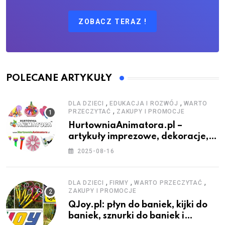
ZOBACZ TERAZ !
POLECANE ARTYKUŁY
,
,
DLA DZIECI
EDUKACJA I ROZWÓJ
WARTO
,
PRZECZYTAĆ
ZAKUPY I PROMOCJE
HurtowniaAnimatora.pl –
artykuły imprezowe, dekoracje,
stroje i akcesoria dla animatorów
2025-08-16
,
,
,
DLA DZIECI
FIRMY
WARTO PRZECZYTAĆ
ZAKUPY I PROMOCJE
QJoy.pl: płyn do baniek, kijki do
baniek, sznurki do baniek i