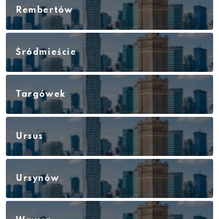
Rembertów
Śródmieście
Targówek
Ursus
Ursynów