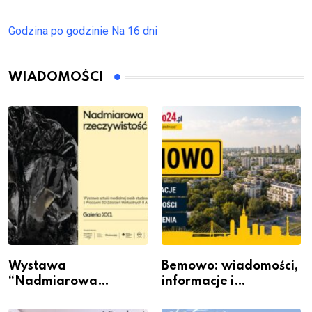
Godzina po godzinie
Na 16 dni
WIADOMOŚCI
Wystawa
Bemowo: wiadomości,
“Nadmiarowa
informacje i
rzeczywistość” w
wydarzenia z dzielnicy