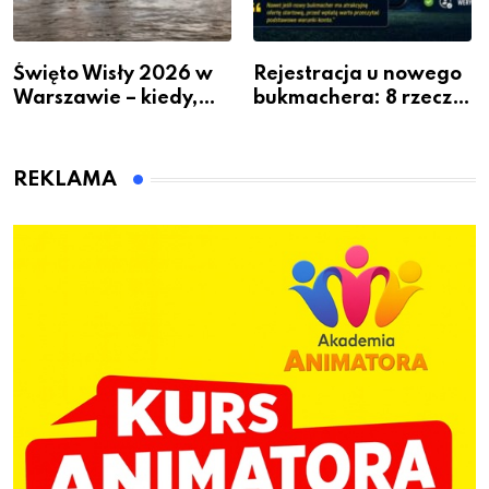
Święto Wisły 2026 w
Rejestracja u nowego
Warszawie – kiedy,
bukmachera: 8 rzeczy,
gdzie i co się będzie
które warto sprawdzić
działo 2 sierpnia
przed pierwszą wpłatą
REKLAMA