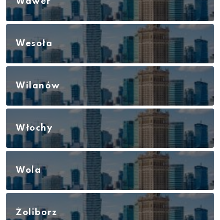
Wawer
Wesoła
Wilanów
Włochy
Wola
Żoliborz