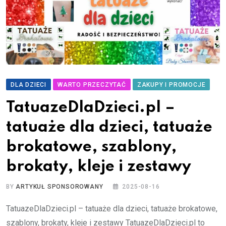
DLA DZIECI
WARTO PRZECZYTAĆ
ZAKUPY I PROMOCJE
TatuazeDlaDzieci.pl –
tatuaże dla dzieci, tatuaże
brokatowe, szablony,
brokaty, kleje i zestawy
BY
ARTYKUŁ SPONSOROWANY
2025-08-16
TatuazeDlaDzieci.pl – tatuaże dla dzieci, tatuaże brokatowe,
szablony, brokaty, kleje i zestawy TatuazeDlaDzieci.pl to