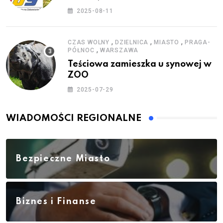
zestawy do baniek
2025-08-11
,
,
,
CZAS WOLNY
DZIELNICA
MIASTO
PRAGA-
,
PÓŁNOC
WARSZAWA
Teściowa zamieszka u synowej w
ZOO
2025-07-29
WIADOMOŚCI REGIONALNE
Bezpieczne Miasto
Biznes i Finanse