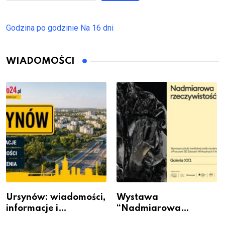
Godzina po godzinie
Na 16 dni
WIADOMOŚCI
Ursynów: wiadomości,
Wystawa
informacje i
“Nadmiarowa
wydarzenia z dzielnicy
rzeczywistość” w