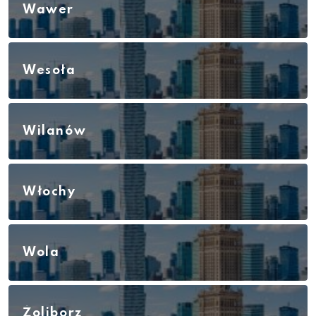
Wawer
Wesoła
Wilanów
Włochy
Wola
Żoliborz