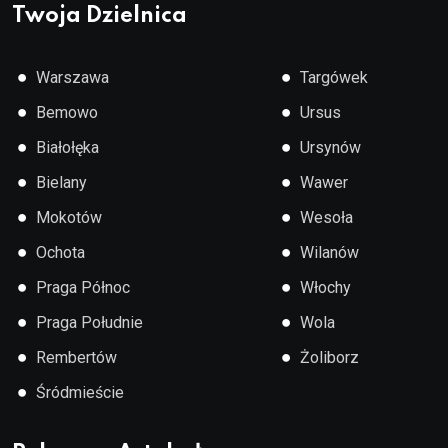
Twoja Dzielnica
●
●
Warszawa
Targówek
●
●
Bemowo
Ursus
●
●
Białołęka
Ursynów
●
●
Bielany
Wawer
●
●
Mokotów
Wesoła
●
●
Ochota
Wilanów
●
●
Praga Północ
Włochy
●
●
Praga Południe
Wola
●
●
Rembertów
Żoliborz
●
Śródmieście