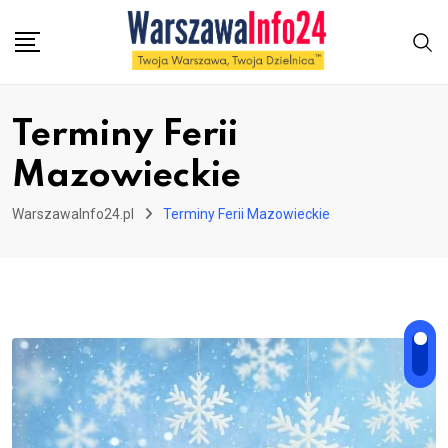
Skip
to
content
Terminy Ferii
Mazowieckie
WarszawaInfo24.pl
Terminy Ferii Mazowieckie