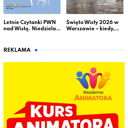
Letnie Czytanki PWN
Święto Wisły 2026 w
nad Wisłą. Niedziela z
Warszawie – kiedy,
książką, kawą i chwilą
gdzie i co się będzie
dla siebie
działo 2 sierpnia
REKLAMA