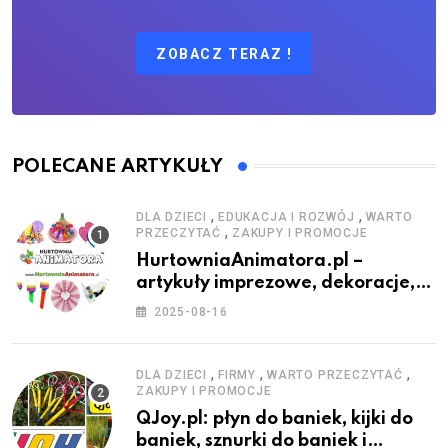
ZOBACZ TERAZ !
POLECANE ARTYKUŁY
,
,
DLA DZIECI
EDUKACJA I ROZWÓJ
WARTO
,
PRZECZYTAĆ
ZAKUPY I PROMOCJE
HurtowniaAnimatora.pl –
artykuły imprezowe, dekoracje,
stroje i akcesoria dla animatorów
2025-08-16
,
,
,
DLA DZIECI
FIRMY
WARTO PRZECZYTAĆ
ZAKUPY I PROMOCJE
QJoy.pl: płyn do baniek, kijki do
baniek, sznurki do baniek i