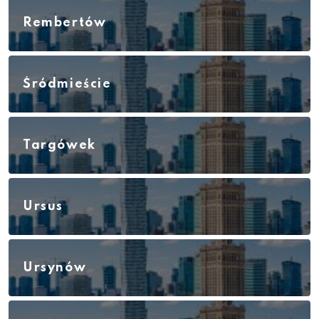
Rembertów
Śródmieście
Targówek
Ursus
Ursynów