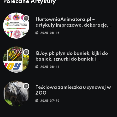
Polecane Artykuły
HurtowniaAnimatora.pl –
artykuły imprezowe, dekoracje,
stroje i akcesoria dla animatorów
2025-08-16
QJoy.pl: płyn do baniek, kijki do
baniek, sznurki do baniek i
zestawy do baniek
2025-08-11
Teściowa zamieszka u synowej w
ZOO
2025-07-29