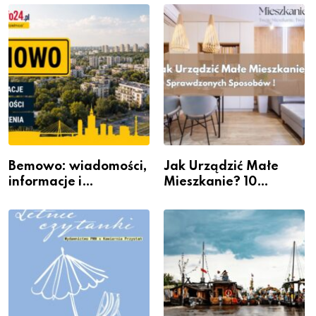
Galerii XX1
Bemowo: wiadomości,
Jak Urządzić Małe
informacje i
Mieszkanie? 10
wydarzenia z dzielnicy
Sposobów Na Więcej
Przestrzeni Bez
Kosztownego Remontu