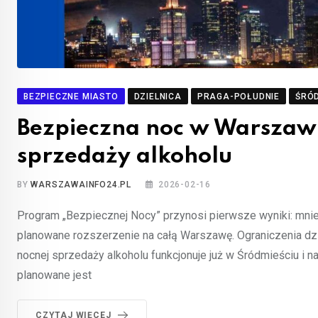
BEZPIECZNE MIASTO
DZIELNICA
PRAGA-POŁUDNIE
ŚRÓD
Bezpieczna noc w Warszawi
sprzedaży alkoholu
BY
WARSZAWAINFO24.PL
2026-02-16
Program „Bezpiecznej Nocy” przynosi pierwsze wyniki: mniej
planowane rozszerzenie na całą Warszawę. Ograniczenia dzi
nocnej sprzedaży alkoholu funkcjonuje już w Śródmieściu i n
planowane jest
CZYTAJ WIĘCEJ