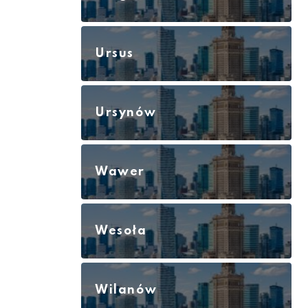
Ursus
Ursynów
Wawer
Wesoła
Wilanów