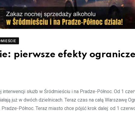
MIEŚCIE
e: pierwsze efekty ogranicz
 interwencji służb w Śródmieściu i na Pradze-Północ. Od 1 cze
ałają już w dwóch dzielnicach. Teraz czas na całą Warszawę Og
a Pradze-Północ. Teraz miasto chce pójść krok dalej: od 1 czerw