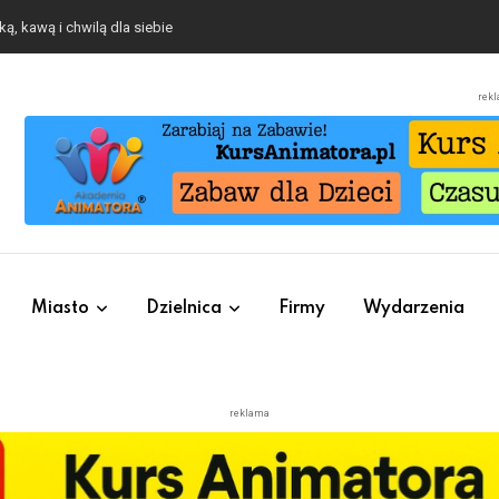
o się będzie działo 2 sierpnia
rek
Miasto
Dzielnica
Firmy
Wydarzenia
reklama