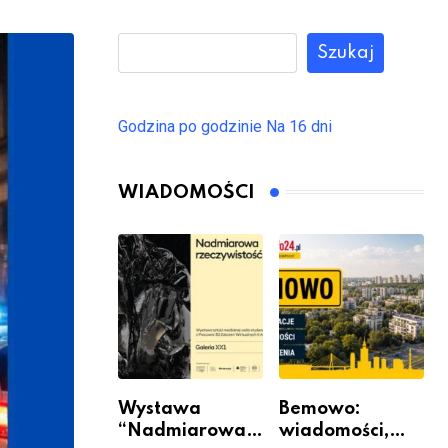
Szukaj
Godzina po godzinie
Na 16 dni
WIADOMOŚCI
Wystawa
Bemowo:
“Nadmiarowa
wiadomości,