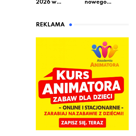
2026 w
nowego
Warszawie –
bukmachera: 8
kiedy, gdzie i co
rzeczy, które
się będzie działo
warto
REKLAMA
2 sierpnia
sprawdzić przed
pierwszą
wpłatą