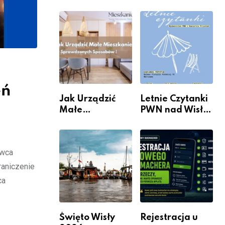
rzeczywistość”
informacje i
w Galerii XX1
wydarzenia z
dzielnicy
eń
Jak Urządzić
Letnie Czytanki
Małe
PWN nad Wisłą.
Mieszkanie? 10
Niedziela z
Sposobów Na
książką, kawą i
Więcej
chwilą dla
rwca
Przestrzeni Bez
siebie
Kosztownego
raniczenie
Remontu
ca
Święto Wisły
Rejestracja u