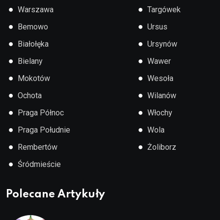
●
●
Warszawa
Targówek
●
●
Bemowo
Ursus
●
●
Białołęka
Ursynów
●
●
Bielany
Wawer
●
●
Mokotów
Wesoła
●
●
Ochota
Wilanów
●
●
Praga Północ
Włochy
●
●
Praga Południe
Wola
●
●
Rembertów
Żoliborz
●
Śródmieście
Polecane Artykuły