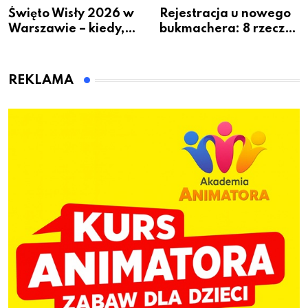
Święto Wisły 2026 w
Rejestracja u nowego
Warszawie – kiedy,
bukmachera: 8 rzeczy,
gdzie i co się będzie
które warto sprawdzić
działo 2 sierpnia
przed pierwszą wpłatą
REKLAMA