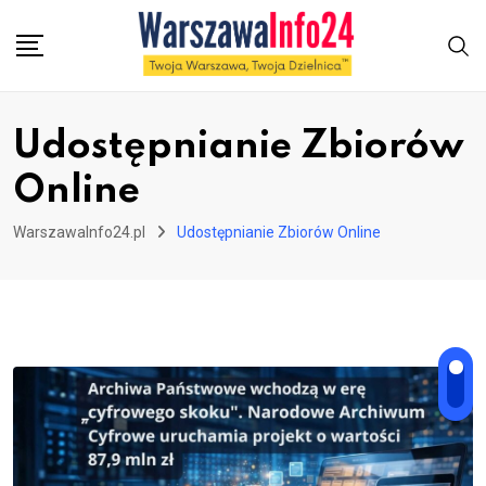
Skip
to
content
Udostępnianie Zbiorów
Online
WarszawaInfo24.pl
Udostępnianie Zbiorów Online