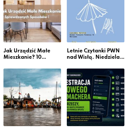
Jak Urządzić Małe
Letnie Czytanki PWN
Mieszkanie? 10
nad Wisłą. Niedziela z
Sposobów Na Więcej
książką, kawą i chwilą
Przestrzeni Bez
dla siebie
Kosztownego Remontu