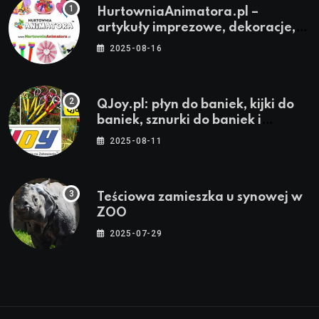
HurtowniaAnimatora.pl –
artykuły imprezowe, dekoracje,
stroje i akcesoria dla animatorów
2025-08-16
QJoy.pl: płyn do baniek, kijki do
baniek, sznurki do baniek i
zestawy do baniek
2025-08-11
Teściowa zamieszka u synowej w
ZOO
2025-07-29