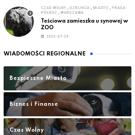
,
,
,
CZAS WOLNY
DZIELNICA
MIASTO
PRAGA-
,
PÓŁNOC
WARSZAWA
Teściowa zamieszka u synowej w
ZOO
2025-07-29
WIADOMOŚCI REGIONALNE
Bezpieczne Miasto
Biznes i Finanse
Czas Wolny