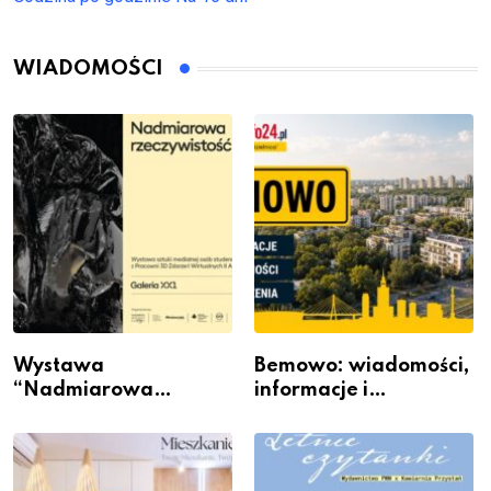
WIADOMOŚCI
Wystawa
Bemowo: wiadomości,
“Nadmiarowa
informacje i
rzeczywistość” w
wydarzenia z dzielnicy
Galerii XX1