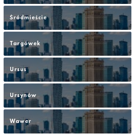
Śródmieście
Targówek
Ursus
Ursynów
Wawer