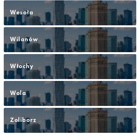
Wesoła
Wilanów
Włochy
Wola
Żoliborz