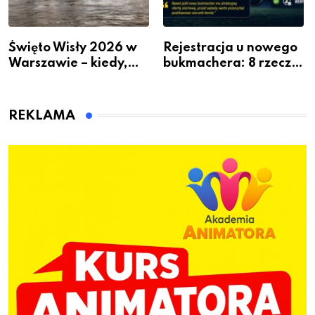
Święto Wisły 2026 w
Rejestracja u nowego
Warszawie – kiedy,
bukmachera: 8 rzeczy,
gdzie i co się będzie
które warto sprawdzić
działo 2 sierpnia
przed pierwszą wpłatą
REKLAMA