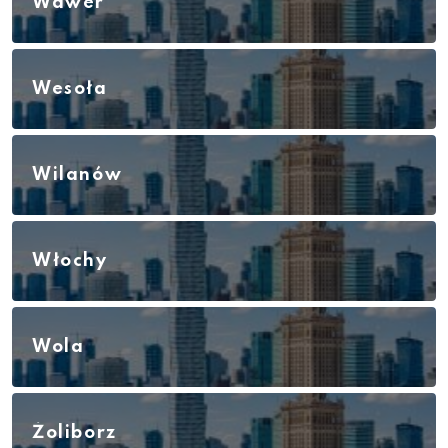
Wawer
Wesoła
Wilanów
Włochy
Wola
Żoliborz