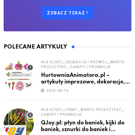
ZOBACZ TERAZ !
POLECANE ARTYKUŁY
,
,
DLA DZIECI
EDUKACJA I ROZWÓJ
WARTO
,
PRZECZYTAĆ
ZAKUPY I PROMOCJE
HurtowniaAnimatora.pl –
artykuły imprezowe, dekoracje,
stroje i akcesoria dla animatorów
2025-08-16
,
,
,
DLA DZIECI
FIRMY
WARTO PRZECZYTAĆ
ZAKUPY I PROMOCJE
QJoy.pl: płyn do baniek, kijki do
baniek, sznurki do baniek i