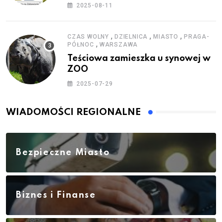
zestawy do baniek
2025-08-11
,
,
,
CZAS WOLNY
DZIELNICA
MIASTO
PRAGA-
,
PÓŁNOC
WARSZAWA
Teściowa zamieszka u synowej w
ZOO
2025-07-29
WIADOMOŚCI REGIONALNE
Bezpieczne Miasto
Biznes i Finanse