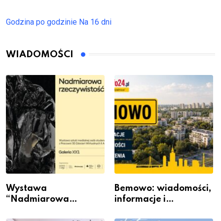
Godzina po godzinie
Na 16 dni
WIADOMOŚCI
Wystawa
Bemowo: wiadomości,
“Nadmiarowa
informacje i
rzeczywistość” w
wydarzenia z dzielnicy
Galerii XX1