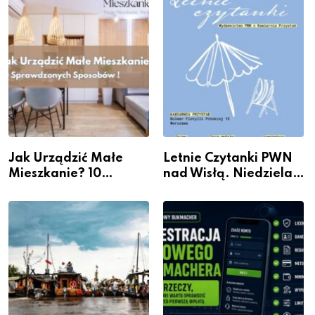
Jak Urządzić Małe
Letnie Czytanki PWN
Mieszkanie? 10
nad Wisłą. Niedziela z
Sposobów Na Więcej
książką, kawą i chwilą
Przestrzeni Bez
dla siebie
Kosztownego Remontu