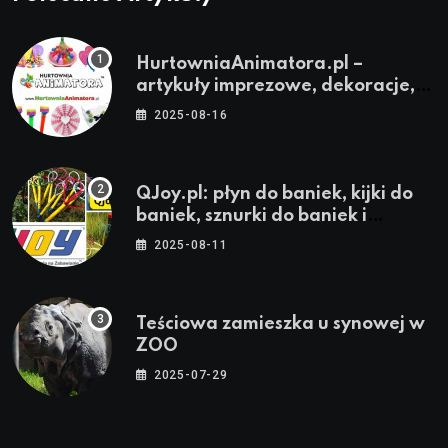
HurtowniaAnimatora.pl –
artykuły imprezowe, dekoracje,
stroje i akcesoria dla animatorów
2025-08-16
QJoy.pl: płyn do baniek, kijki do
baniek, sznurki do baniek i
zestawy do baniek
2025-08-11
Teściowa zamieszka u synowej w
ZOO
2025-07-29