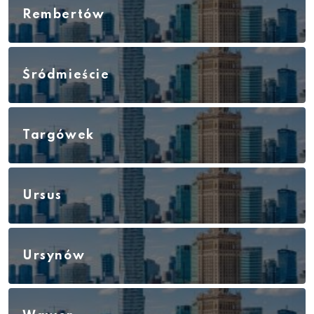
Rembertów
Śródmieście
Targówek
Ursus
Ursynów