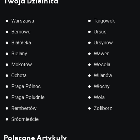
Twoja Dzielnica
●
●
Warszawa
Targówek
●
●
Bemowo
Ursus
●
●
Białołęka
Ursynów
●
●
Bielany
Wawer
●
●
Mokotów
Wesoła
●
●
Ochota
Wilanów
●
●
Praga Północ
Włochy
●
●
Praga Południe
Wola
●
●
Rembertów
Żoliborz
●
Śródmieście
Polecane Artykuły