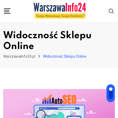
Skip
to
content
Widoczność Sklepu
Online
WarszawaInfo24.pl
Widoczność Sklepu Online