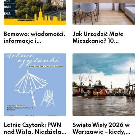
Bemowo: wiadomości,
Jak Urządzić Małe
informacje i
Mieszkanie? 10
wydarzenia z dzielnicy
Sposobów Na Więcej
Przestrzeni Bez
Kosztownego Remontu
Letnie Czytanki PWN
Święto Wisły 2026 w
nad Wisłą. Niedziela z
Warszawie – kiedy,
książką, kawą i chwilą
gdzie i co się będzie