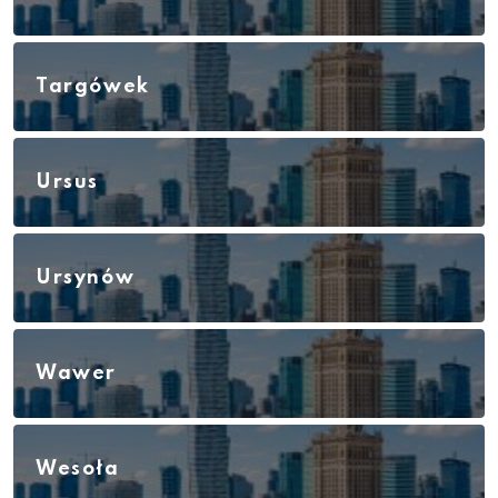
Targówek
Ursus
Ursynów
Wawer
Wesoła