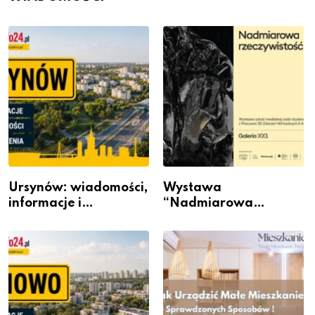
Ursynów: wiadomości,
Wystawa
informacje i
“Nadmiarowa
wydarzenia z dzielnicy
rzeczywistość” w
Galerii XX1