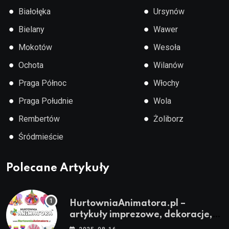
●
●
Białołęka
Ursynów
●
●
Bielany
Wawer
●
●
Mokotów
Wesoła
●
●
Ochota
Wilanów
●
●
Praga Północ
Włochy
●
●
Praga Południe
Wola
●
●
Rembertów
Żoliborz
●
Śródmieście
Polecane Artykuły
HurtowniaAnimatora.pl –
artykuły imprezowe, dekoracje,
stroje i akcesoria dla animatorów