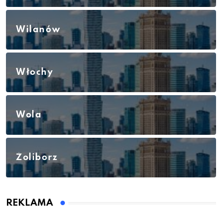
Wilanów
Włochy
Wola
Żoliborz
REKLAMA