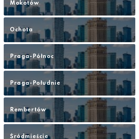
Mokotów
Ochota
Praga-Północ
Praga-Południe
Rembertów
Śródmieście