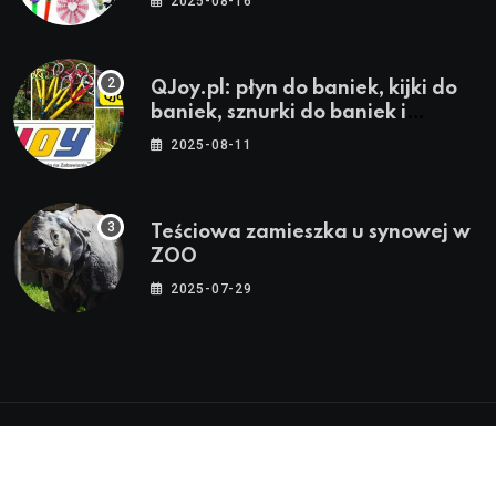
2025-08-16
QJoy.pl: płyn do baniek, kijki do
baniek, sznurki do baniek i
zestawy do baniek
2025-08-11
Teściowa zamieszka u synowej w
ZOO
2025-07-29
© 2024-2026 Twoja Warszawa, Twoja Dzielnica™ |
Wszystkie Prawa Zastrzeżone by
WarszawaInfo24.pl