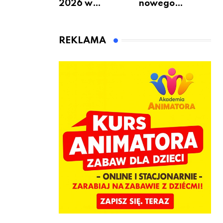
2026 w
nowego
Warszawie –
bukmachera: 8
kiedy, gdzie i co
rzeczy, które
się będzie działo
warto
REKLAMA
2 sierpnia
sprawdzić przed
pierwszą
wpłatą