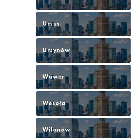
Ursus
Ursynów
Wawer
Wesoła
Wilanów