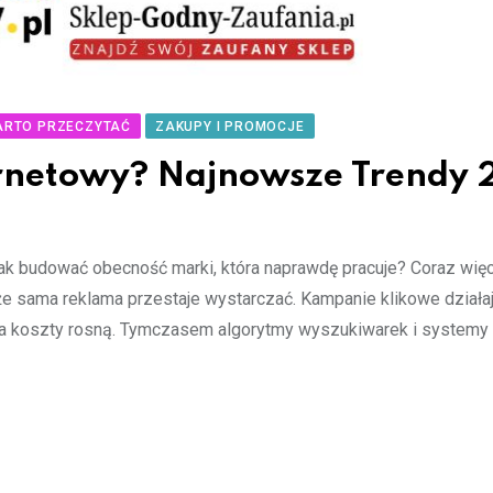
ARTO PRZECZYTAĆ
ZAKUPY I PROMOCJE
ernetowy? Najnowsze Trendy
Jak budować obecność marki, która naprawdę pracuje? Coraz więc
że sama reklama przestaje wystarczać. Kampanie klikowe działaj
a, a koszty rosną. Tymczasem algorytmy wyszukiwarek i systemy 