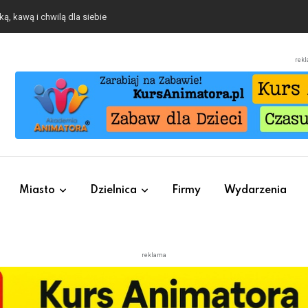
ą, kawą i chwilą dla siebie
rek
Miasto
Dzielnica
Firmy
Wydarzenia
reklama