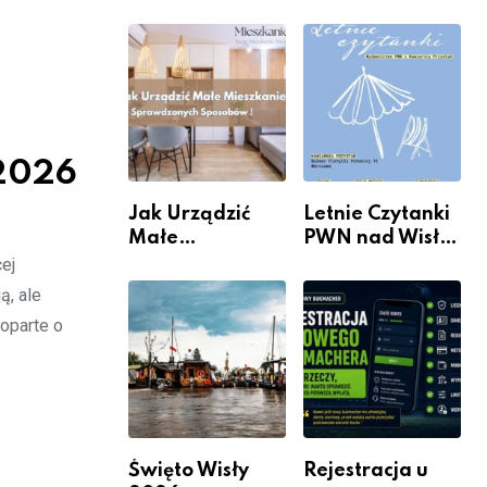
rzeczywistość”
informacje i
w Galerii XX1
wydarzenia z
dzielnicy
 2026
Jak Urządzić
Letnie Czytanki
Małe
PWN nad Wisłą.
Mieszkanie? 10
Niedziela z
ej
Sposobów Na
książką, kawą i
ą, ale
Więcej
chwilą dla
oparte o
Przestrzeni Bez
siebie
Kosztownego
Remontu
Święto Wisły
Rejestracja u