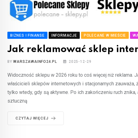
BIZNES I FINANSE
INFORMACJE
POLECANE W MIEŚCIE
W
Jak reklamować sklep int
BY
WARSZAWAINFO24.PL
2025-12-29
Widoczność sklepu w 2026 roku to coś więcej niż reklama. 
właścicieli sklepów internetowych i stacjonarnych zauważa, 
tylko wtedy, gdy są aktywne. Po ich zakończeniu ruch znik
sztuczną
CZYTAJ WIĘCEJ