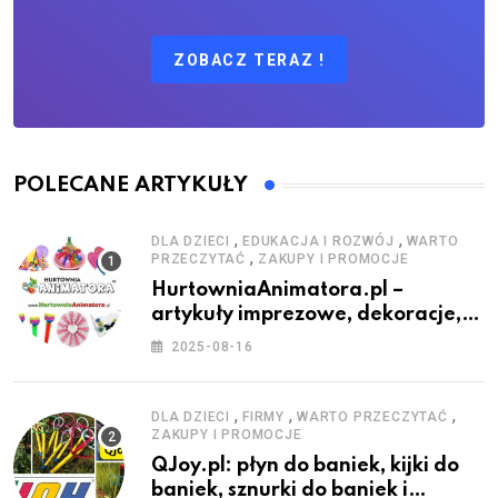
ZOBACZ TERAZ !
POLECANE ARTYKUŁY
,
,
DLA DZIECI
EDUKACJA I ROZWÓJ
WARTO
,
PRZECZYTAĆ
ZAKUPY I PROMOCJE
HurtowniaAnimatora.pl –
artykuły imprezowe, dekoracje,
stroje i akcesoria dla animatorów
2025-08-16
,
,
,
DLA DZIECI
FIRMY
WARTO PRZECZYTAĆ
ZAKUPY I PROMOCJE
QJoy.pl: płyn do baniek, kijki do
baniek, sznurki do baniek i