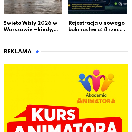
Święto Wisły 2026 w
Rejestracja u nowego
Warszawie – kiedy,
bukmachera: 8 rzeczy,
gdzie i co się będzie
które warto sprawdzić
działo 2 sierpnia
przed pierwszą wpłatą
REKLAMA