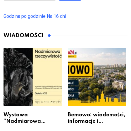
Godzina po godzinie
Na 16 dni
WIADOMOŚCI
Wystawa
Bemowo: wiadomości,
“Nadmiarowa
informacje i
rzeczywistość” w
wydarzenia z dzielnicy