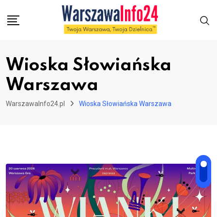
Skip
to
content
Wioska Słowiańska
Warszawa
WarszawaInfo24.pl
Wioska Słowiańska Warszawa