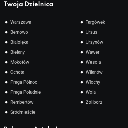
Twoja Dzielnica
●
●
Warszawa
Targówek
●
●
Bemowo
Ursus
●
●
Białołęka
Ursynów
●
●
Bielany
Wawer
●
●
Mokotów
Wesoła
●
●
Ochota
Wilanów
●
●
Praga Północ
Włochy
●
●
Praga Południe
Wola
●
●
Rembertów
Żoliborz
●
Śródmieście