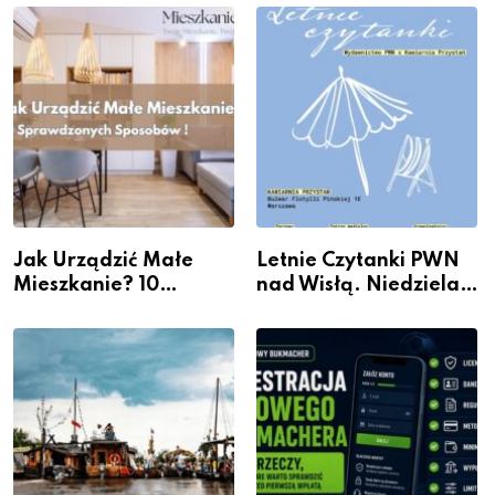
Galerii XX1
Jak Urządzić Małe
Letnie Czytanki PWN
Mieszkanie? 10
nad Wisłą. Niedziela z
Sposobów Na Więcej
książką, kawą i chwilą
Przestrzeni Bez
dla siebie
Kosztownego Remontu