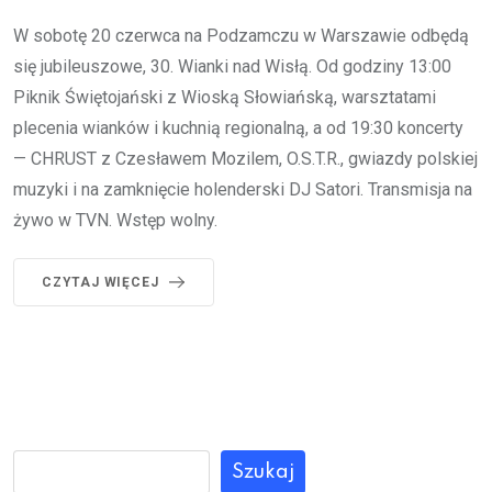
W sobotę 20 czerwca na Podzamczu w Warszawie odbędą
się jubileuszowe, 30. Wianki nad Wisłą. Od godziny 13:00
Piknik Świętojański z Wioską Słowiańską, warsztatami
plecenia wianków i kuchnią regionalną, a od 19:30 koncerty
— CHRUST z Czesławem Mozilem, O.S.T.R., gwiazdy polskiej
muzyki i na zamknięcie holenderski DJ Satori. Transmisja na
żywo w TVN. Wstęp wolny.
CZYTAJ WIĘCEJ
Szukaj