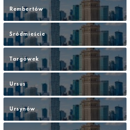
Rembertów
Śródmieście
Targówek
Ursus
Ursynów