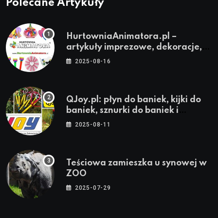
Polecane Artykuły
HurtowniaAnimatora.pl –
artykuły imprezowe, dekoracje,
stroje i akcesoria dla animatorów
2025-08-16
QJoy.pl: płyn do baniek, kijki do
baniek, sznurki do baniek i
zestawy do baniek
2025-08-11
Teściowa zamieszka u synowej w
ZOO
2025-07-29