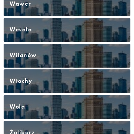
Wawer
Wesoła
Wilanów
Włochy
Wola
Żoliborz