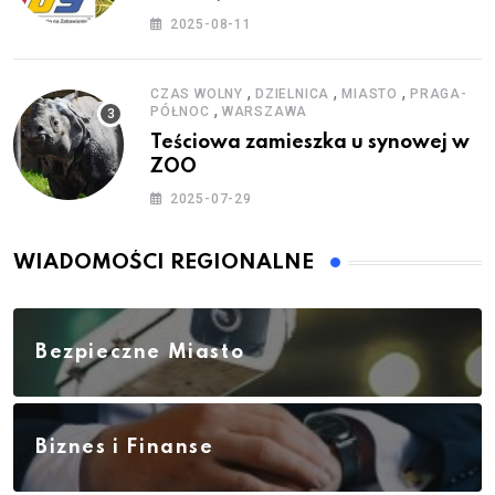
zestawy do baniek
2025-08-11
,
,
,
CZAS WOLNY
DZIELNICA
MIASTO
PRAGA-
,
PÓŁNOC
WARSZAWA
Teściowa zamieszka u synowej w
ZOO
2025-07-29
WIADOMOŚCI REGIONALNE
Bezpieczne Miasto
Biznes i Finanse