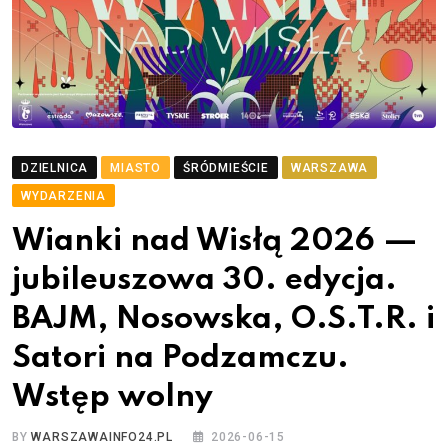
DZIELNICA
MIASTO
ŚRÓDMIEŚCIE
WARSZAWA
WYDARZENIA
Wianki nad Wisłą 2026 —
jubileuszowa 30. edycja.
BAJM, Nosowska, O.S.T.R. i
Satori na Podzamczu.
Wstęp wolny
BY
WARSZAWAINFO24.PL
2026-06-15