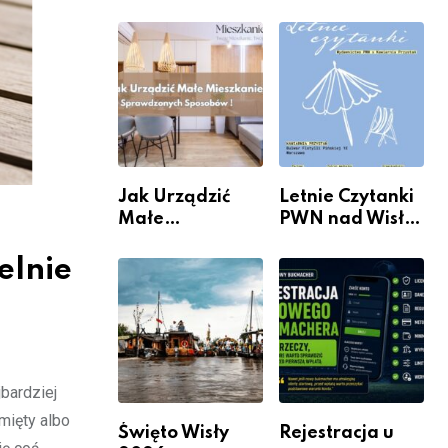
rzeczywistość”
informacje i
w Galerii XX1
wydarzenia z
dzielnicy
Jak Urządzić
Letnie Czytanki
Małe
PWN nad Wisłą.
Mieszkanie? 10
Niedziela z
Sposobów Na
książką, kawą i
elnie
Więcej
chwilą dla
Przestrzeni Bez
siebie
Kosztownego
Remontu
bardziej
mięty albo
Święto Wisły
Rejestracja u