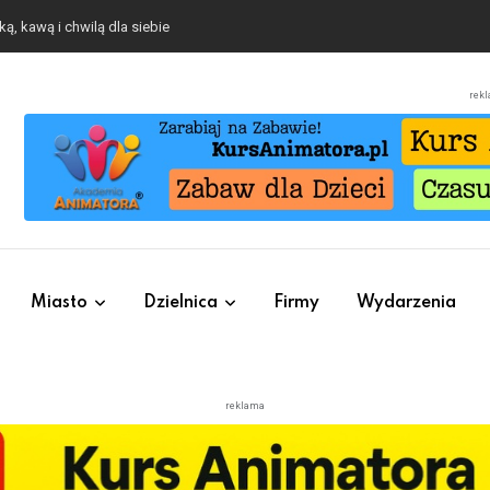
o się będzie działo 2 sierpnia
rek
Miasto
Dzielnica
Firmy
Wydarzenia
reklama