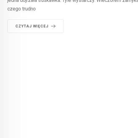
jedna dojrzała truskawka. Tyle wystarczy. Wieczorem zamykas
czego trudno
CZYTAJ WIĘCEJ