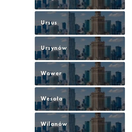
Ursus
Ursynów
Wawer
Wesoła
Wilanów