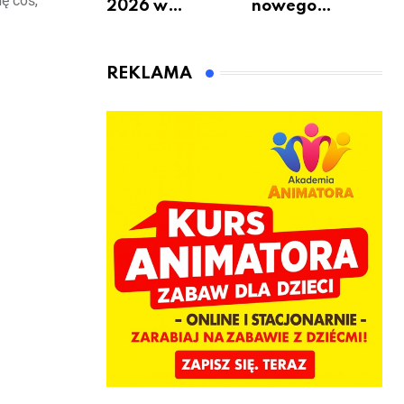
ę coś,
2026 w
nowego
Warszawie –
bukmachera: 8
kiedy, gdzie i co
rzeczy, które
się będzie działo
warto
REKLAMA
2 sierpnia
sprawdzić przed
pierwszą
wpłatą