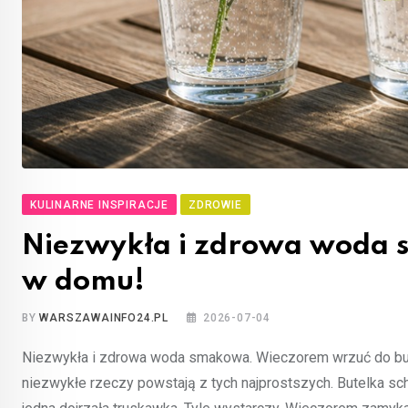
KULINARNE INSPIRACJE
ZDROWIE
Niezwykła i zdrowa woda s
w domu!
BY
WARSZAWAINFO24.PL
2026-07-04
Niezwykła i zdrowa woda smakowa. Wieczorem wrzuć do butel
niezwykłe rzeczy powstają z tych najprostszych. Butelka sc