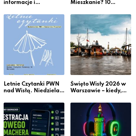
informacje i
Mieszkanie? 10
wydarzenia z dzielnicy
Sposobów Na Więcej
Przestrzeni Bez
Kosztownego Remontu
Letnie Czytanki PWN
Święto Wisły 2026 w
nad Wisłą. Niedziela z
Warszawie – kiedy,
książką, kawą i chwilą
gdzie i co się będzie
dla siebie
działo 2 sierpnia