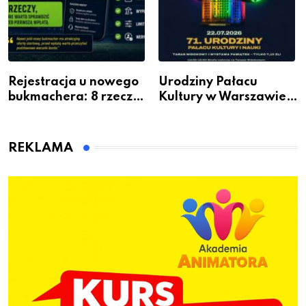
Rejestracja u nowego
Urodziny Pałacu
bukmachera: 8 rzeczy,
Kultury w Warszawie –
które warto sprawdzić
skorzystaj z
przed pierwszą wpłatą
urodzinowych atrakcji!
REKLAMA