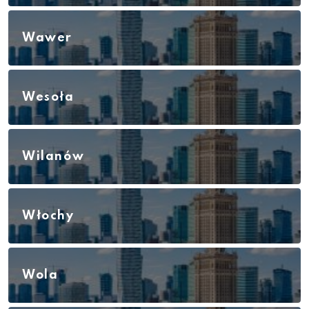
Wawer
Wesoła
Wilanów
Włochy
Wola