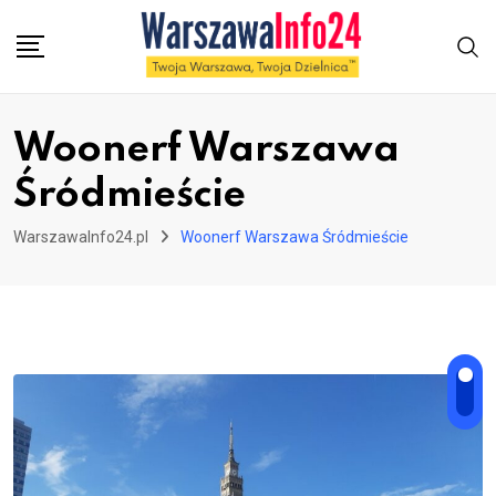
Skip
to
content
Woonerf Warszawa
Śródmieście
WarszawaInfo24.pl
Woonerf Warszawa Śródmieście