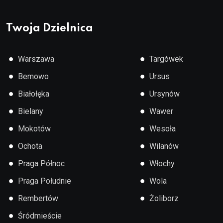
Twoja Dzielnica
●
●
Warszawa
Targówek
●
●
Bemowo
Ursus
●
●
Białołęka
Ursynów
●
●
Bielany
Wawer
●
●
Mokotów
Wesoła
●
●
Ochota
Wilanów
●
●
Praga Północ
Włochy
●
●
Praga Południe
Wola
●
●
Rembertów
Żoliborz
●
Śródmieście