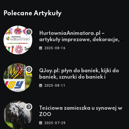
Polecane Artykuły
HurtowniaAnimatora.pl –
artykuły imprezowe, dekoracje,
stroje i akcesoria dla animatorów
2025-08-16
QJoy.pl: płyn do baniek, kijki do
baniek, sznurki do baniek i
zestawy do baniek
2025-08-11
Teściowa zamieszka u synowej w
ZOO
2025-07-29