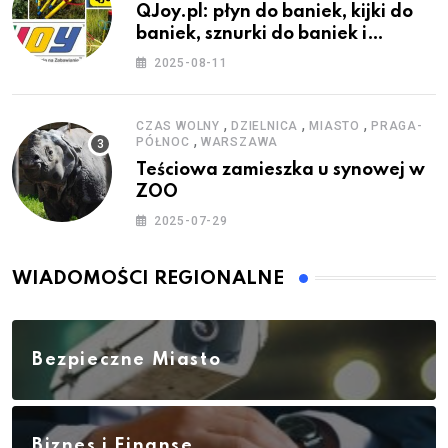
QJoy.pl: płyn do baniek, kijki do
baniek, sznurki do baniek i
zestawy do baniek
2025-08-11
,
,
,
CZAS WOLNY
DZIELNICA
MIASTO
PRAGA-
,
PÓŁNOC
WARSZAWA
Teściowa zamieszka u synowej w
ZOO
2025-07-29
WIADOMOŚCI REGIONALNE
Bezpieczne Miasto
Biznes i Finanse