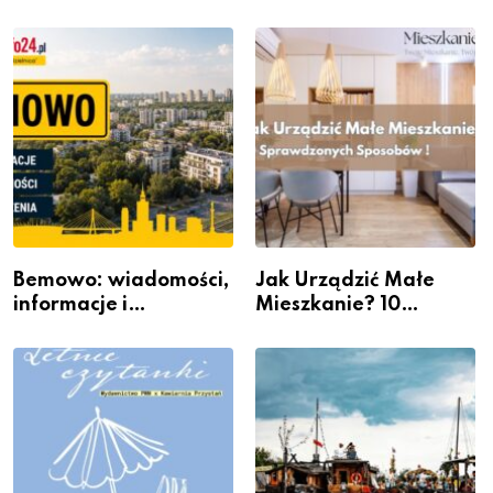
wydarzenia z dzielnicy
rzeczywistość” w
Galerii XX1
Bemowo: wiadomości,
Jak Urządzić Małe
informacje i
Mieszkanie? 10
wydarzenia z dzielnicy
Sposobów Na Więcej
Przestrzeni Bez
Kosztownego Remontu