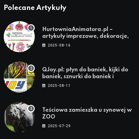
Polecane Artykuły
HurtowniaAnimatora.pl –
artykuły imprezowe, dekoracje,
stroje i akcesoria dla animatorów
2025-08-16
QJoy.pl: płyn do baniek, kijki do
baniek, sznurki do baniek i
zestawy do baniek
2025-08-11
Teściowa zamieszka u synowej w
ZOO
2025-07-29