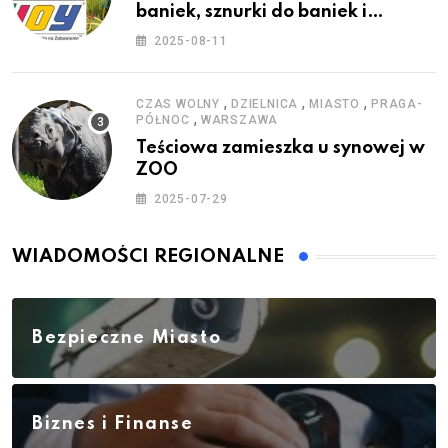
baniek, sznurki do baniek i
zestawy do baniek
2025-08-11
,
,
,
CZAS WOLNY
DZIELNICA
MIASTO
PRAGA-
,
PÓŁNOC
WARSZAWA
Teściowa zamieszka u synowej w
ZOO
2025-07-29
WIADOMOŚCI REGIONALNE
Bezpieczne Miasto
Biznes i Finanse