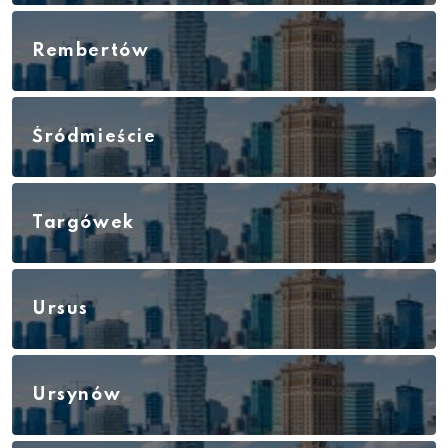
Rembertów
Śródmieście
Targówek
Ursus
Ursynów