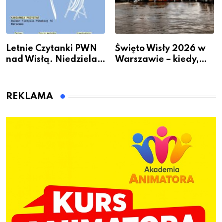
Letnie Czytanki PWN
Święto Wisły 2026 w
nad Wisłą. Niedziela z
Warszawie – kiedy,
książką, kawą i chwilą
gdzie i co się będzie
dla siebie
działo 2 sierpnia
REKLAMA