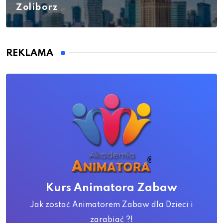
Żoliborz
REKLAMA
Kurs Animatora Zabaw
Jak zostać Animatorem Zabaw dla Dzieci i
zarabiać ?!