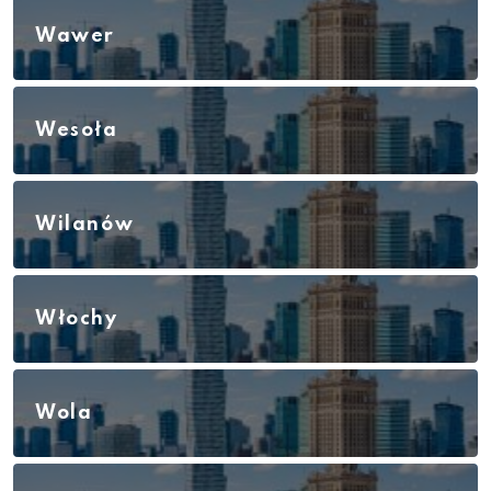
Wawer
Wesoła
Wilanów
Włochy
Wola