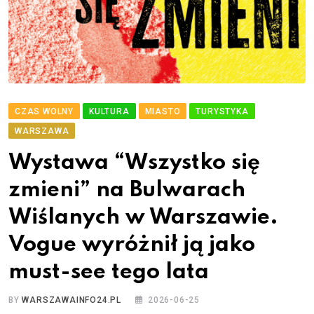
CZAS WOLNY
KULTURA
MIASTO
TURYSTYKA
WARSZAWA
Wystawa “Wszystko się
zmieni” na Bulwarach
Wiślanych w Warszawie.
Vogue wyróżnił ją jako
must-see tego lata
BY
WARSZAWAINFO24.PL
2026-06-25