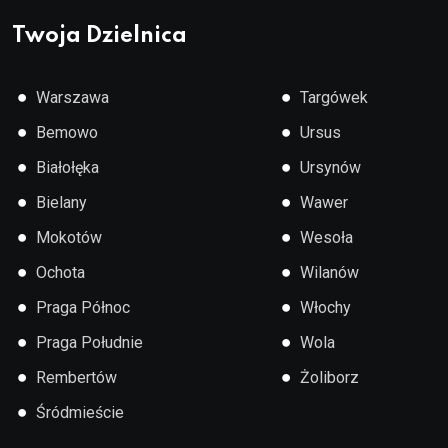
Twoja Dzielnica
●
●
Warszawa
Targówek
●
●
Bemowo
Ursus
●
●
Białołęka
Ursynów
●
●
Bielany
Wawer
●
●
Mokotów
Wesoła
●
●
Ochota
Wilanów
●
●
Praga Północ
Włochy
●
●
Praga Południe
Wola
●
●
Rembertów
Żoliborz
●
Śródmieście