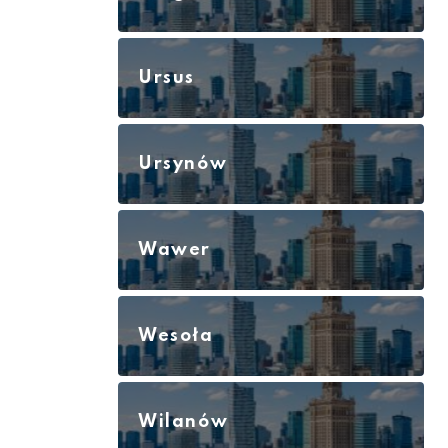
Ursus
Ursynów
Wawer
Wesoła
Wilanów