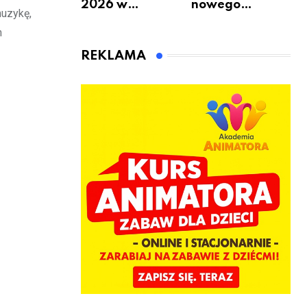
2026 w
nowego
muzykę,
Warszawie –
bukmachera: 8
m
kiedy, gdzie i co
rzeczy, które
się będzie działo
warto
REKLAMA
2 sierpnia
sprawdzić przed
pierwszą
wpłatą