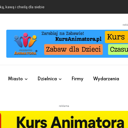
ą, kawą i chwilą dla siebie
rek
Miasto
Dzielnica
Firmy
Wydarzenia
reklama