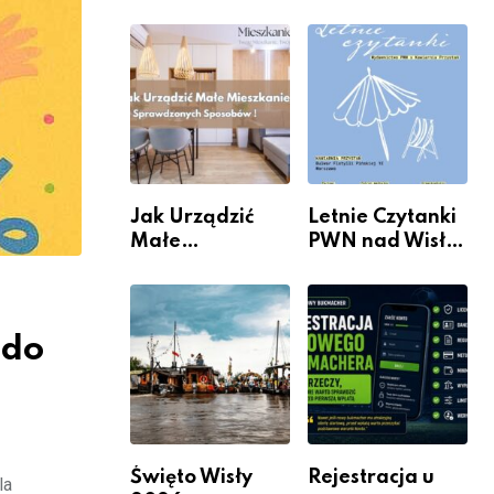
rzeczywistość”
informacje i
w Galerii XX1
wydarzenia z
dzielnicy
Jak Urządzić
Letnie Czytanki
Małe
PWN nad Wisłą.
Mieszkanie? 10
Niedziela z
Sposobów Na
książką, kawą i
Więcej
chwilą dla
Przestrzeni Bez
siebie
 do
Kosztownego
Remontu
Święto Wisły
Rejestracja u
la