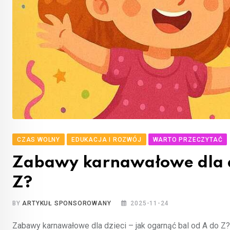
CZAS WOLNY
EDUKACJA I ROZWÓJ
WARTO PRZECZYTAĆ
Zabawy karnawałowe dla dz
Z?
BY
ARTYKUŁ SPONSOROWANY
2025-11-24
Zabawy karnawałowe dla dzieci – jak ogarnąć bal od A do Z? 