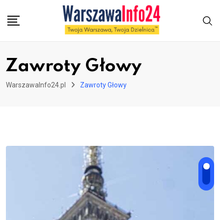
Skip
to
content
Zawroty Głowy
WarszawaInfo24.pl
Zawroty Głowy