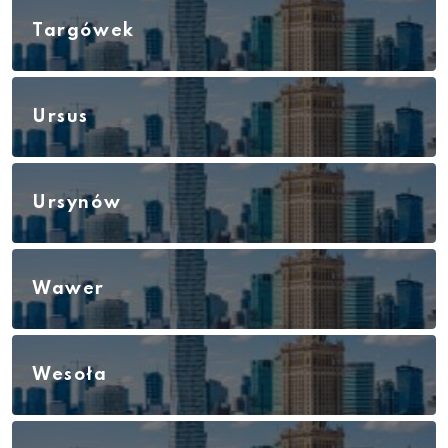
Targówek
Ursus
Ursynów
Wawer
Wesoła