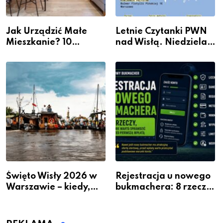
Jak Urządzić Małe
Letnie Czytanki PWN
Mieszkanie? 10
nad Wisłą. Niedziela z
Sposobów Na Więcej
książką, kawą i chwilą
Przestrzeni Bez
dla siebie
Kosztownego Remontu
Święto Wisły 2026 w
Rejestracja u nowego
Warszawie – kiedy,
bukmachera: 8 rzeczy,
gdzie i co się będzie
które warto sprawdzić
działo 2 sierpnia
przed pierwszą wpłatą