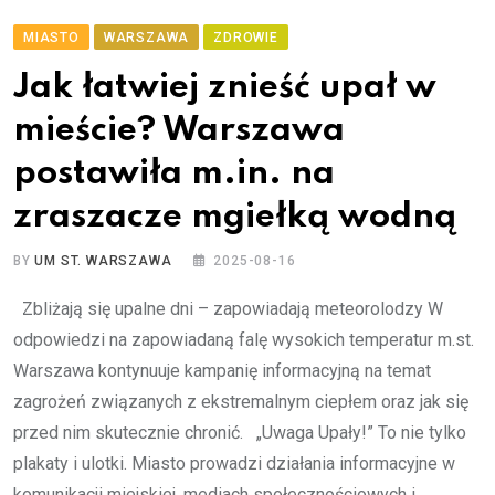
MIASTO
WARSZAWA
ZDROWIE
Jak łatwiej znieść upał w
mieście? Warszawa
postawiła m.in. na
zraszacze mgiełką wodną
BY
UM ST. WARSZAWA
2025-08-16
Zbliżają się upalne dni – zapowiadają meteorolodzy W
odpowiedzi na zapowiadaną falę wysokich temperatur m.st.
Warszawa kontynuuje kampanię informacyjną na temat
zagrożeń związanych z ekstremalnym ciepłem oraz jak się
przed nim skutecznie chronić. „Uwaga Upały!” To nie tylko
plakaty i ulotki. Miasto prowadzi działania informacyjne w
komunikacji miejskiej, mediach społecznościowych i