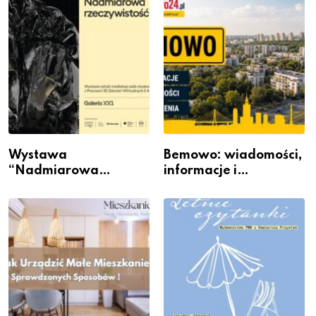
Wystawa
Bemowo: wiadomości,
“Nadmiarowa
informacje i
rzeczywistość” w
wydarzenia z dzielnicy
Galerii XX1