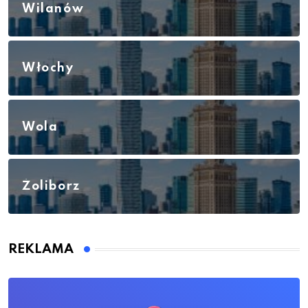
Wilanów
Włochy
Wola
Żoliborz
REKLAMA