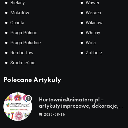
●
●
Bielany
Wawer
●
●
Mokotów
Wesoła
●
●
Ochota
Wilanów
●
●
Praga Północ
Włochy
●
●
Praga Południe
Wola
●
●
Rembertów
Żoliborz
●
Śródmieście
Polecane Artykuły
HurtowniaAnimatora.pl –
artykuły imprezowe, dekoracje,
stroje i akcesoria dla animatorów
2025-08-16