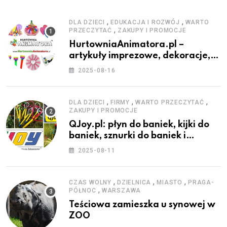
,
,
DLA DZIECI
EDUKACJA I ROZWÓJ
WARTO
,
PRZECZYTAĆ
ZAKUPY I PROMOCJE
HurtowniaAnimatora.pl –
artykuły imprezowe, dekoracje,
stroje i akcesoria dla animatorów
2025-08-16
,
,
,
DLA DZIECI
FIRMY
WARTO PRZECZYTAĆ
ZAKUPY I PROMOCJE
QJoy.pl: płyn do baniek, kijki do
baniek, sznurki do baniek i
zestawy do baniek
2025-08-11
,
,
,
CZAS WOLNY
DZIELNICA
MIASTO
PRAGA-
,
PÓŁNOC
WARSZAWA
Teściowa zamieszka u synowej w
ZOO