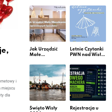
rzeczywistość”
informacje i
w Galerii XX1
wydarzenia z
dzielnicy
je,
Jak Urządzić
Letnie Czytanki
Małe
PWN nad Wisłą.
Mieszkanie? 10
Niedziela z
Sposobów Na
książką, kawą i
Więcej
chwilą dla
Przestrzeni Bez
siebie
ernetowy i
Kosztownego
Remontu
m miejscu
ty dla
Święto Wisły
Rejestracja u