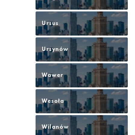
Ursus
Ursynów
Wawer
Wesoła
Wilanów