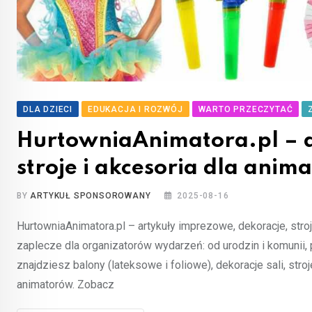
DLA DZIECI
EDUKACJA I ROZWÓJ
WARTO PRZECZYTAĆ
HurtowniaAnimatora.pl – a
stroje i akcesoria dla anim
BY
ARTYKUŁ SPONSOROWANY
2025-08-16
HurtowniaAnimatora.pl – artykuły imprezowe, dekoracje, stroj
zaplecze dla organizatorów wydarzeń: od urodzin i komunii, 
znajdziesz balony (lateksowe i foliowe), dekoracje sali, stro
animatorów. Zobacz