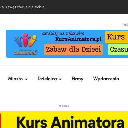
ą, kawą i chwilą dla siebie
rek
Miasto
Dzielnica
Firmy
Wydarzenia
reklama