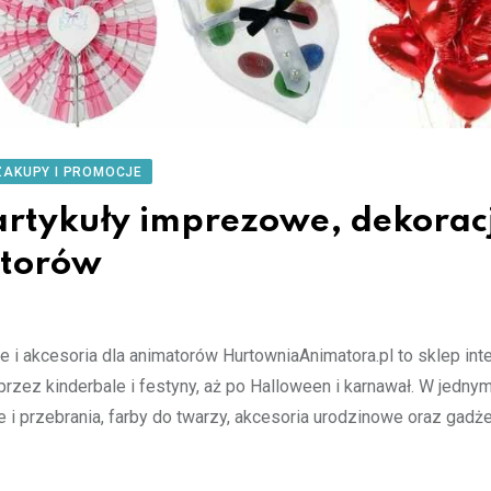
ZAKUPY I PROMOCJE
rtykuły imprezowe, dekorac
atorów
e i akcesoria dla animatorów HurtowniaAnimatora.pl to sklep int
przez kinderbale i festyny, aż po Halloween i karnawał. W jedny
je i przebrania, farby do twarzy, akcesoria urodzinowe oraz gadże