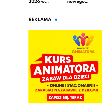
2026 w
nowego
Warszawie –
bukmachera: 8
kiedy, gdzie i co
rzeczy, które
się będzie działo
warto
REKLAMA
2 sierpnia
sprawdzić przed
pierwszą
wpłatą