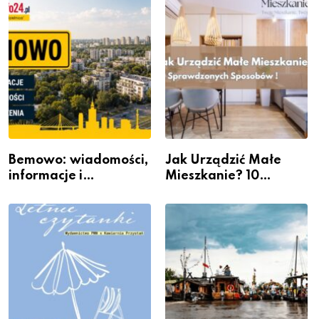
Galerii XX1
Bemowo: wiadomości,
Jak Urządzić Małe
informacje i
Mieszkanie? 10
wydarzenia z dzielnicy
Sposobów Na Więcej
Przestrzeni Bez
Kosztownego Remontu