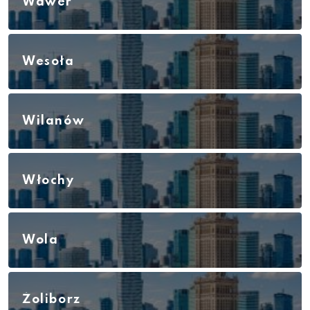
Wawer
Wesoła
Wilanów
Włochy
Wola
Żoliborz