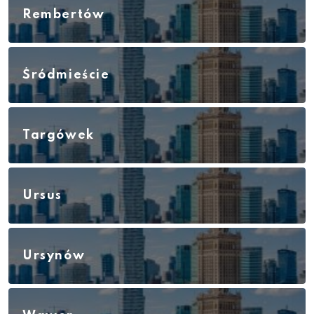
Rembertów
Śródmieście
Targówek
Ursus
Ursynów