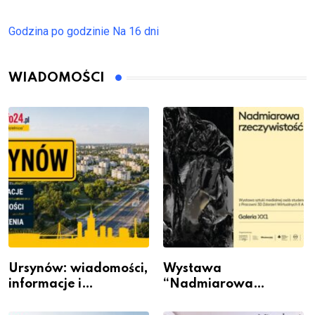
Godzina po godzinie
Na 16 dni
WIADOMOŚCI
Ursynów: wiadomości,
Wystawa
informacje i
“Nadmiarowa
wydarzenia z dzielnicy
rzeczywistość” w