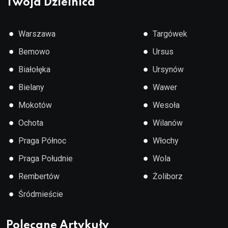
Twoja Dzielnica
●
●
Warszawa
Targówek
●
●
Bemowo
Ursus
●
●
Białołęka
Ursynów
●
●
Bielany
Wawer
●
●
Mokotów
Wesoła
●
●
Ochota
Wilanów
●
●
Praga Północ
Włochy
●
●
Praga Południe
Wola
●
●
Rembertów
Żoliborz
●
Śródmieście
Polecane Artykuły