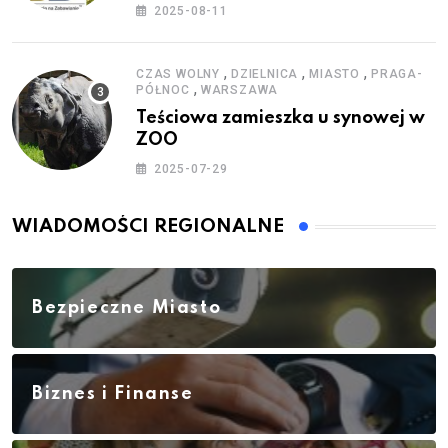
zestawy do baniek
2025-08-11
,
,
,
CZAS WOLNY
DZIELNICA
MIASTO
PRAGA-
,
PÓŁNOC
WARSZAWA
Teściowa zamieszka u synowej w
ZOO
2025-07-29
WIADOMOŚCI REGIONALNE
Bezpieczne Miasto
Biznes i Finanse