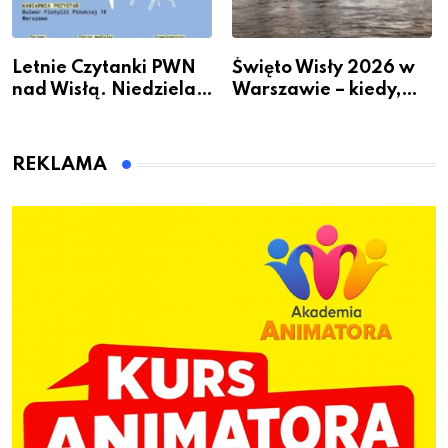
Letnie Czytanki PWN
Święto Wisły 2026 w
nad Wisłą. Niedziela z
Warszawie – kiedy,
książką, kawą i chwilą
gdzie i co się będzie
dla siebie
działo 2 sierpnia
REKLAMA