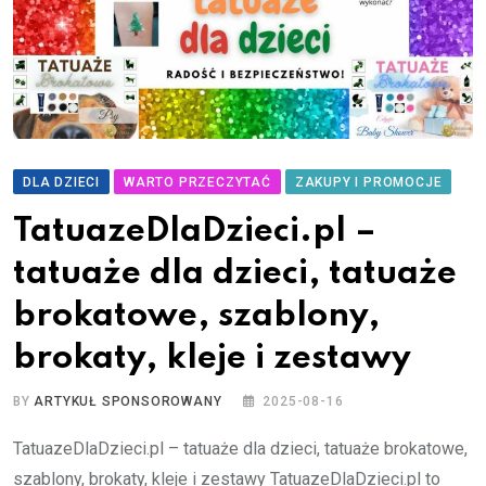
DLA DZIECI
WARTO PRZECZYTAĆ
ZAKUPY I PROMOCJE
TatuazeDlaDzieci.pl –
tatuaże dla dzieci, tatuaże
brokatowe, szablony,
brokaty, kleje i zestawy
BY
ARTYKUŁ SPONSOROWANY
2025-08-16
TatuazeDlaDzieci.pl – tatuaże dla dzieci, tatuaże brokatowe,
szablony, brokaty, kleje i zestawy TatuazeDlaDzieci.pl to