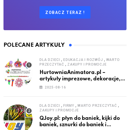
ZOBACZ TERAZ !
POLECANE ARTYKUŁY
,
,
DLA DZIECI
EDUKACJA I ROZWÓJ
WARTO
,
PRZECZYTAĆ
ZAKUPY I PROMOCJE
HurtowniaAnimatora.pl –
artykuły imprezowe, dekoracje,
stroje i akcesoria dla animatorów
2025-08-16
,
,
,
DLA DZIECI
FIRMY
WARTO PRZECZYTAĆ
ZAKUPY I PROMOCJE
QJoy.pl: płyn do baniek, kijki do
baniek, sznurki do baniek i