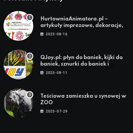
HurtowniaAnimatora.pl –
artykuły imprezowe, dekoracje,
stroje i akcesoria dla animatorów
2025-08-16
QJoy.pl: płyn do baniek, kijki do
baniek, sznurki do baniek i
zestawy do baniek
2025-08-11
Teściowa zamieszka u synowej w
ZOO
2025-07-29