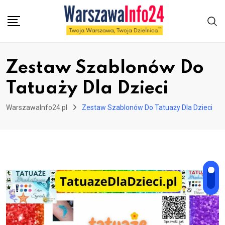
Skip
to
content
Zestaw Szablonów Do
Tatuaży Dla Dzieci
WarszawaInfo24.pl
Zestaw Szablonów Do Tatuaży Dla Dzieci