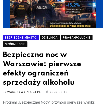
BEZPIECZNE MIASTO
DZIELNICA
PRAGA-POŁUDNIE
ŚRÓDMIEŚCIE
Bezpieczna noc w
Warszawie: pierwsze
efekty ograniczeń
sprzedaży alkoholu
BY
WARSZAWAINFO24.PL
2026-02-16
Program „Bezpiecznej Nocy” przynosi pierwsze wyniki: