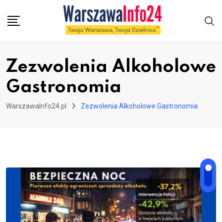
Skip
to
content
Zezwolenia Alkoholowe
Gastronomia
WarszawaInfo24.pl
Zezwolenia Alkoholowe Gastronomia