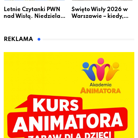
Letnie Czytanki PWN
Święto Wisły 2026 w
nad Wisłą. Niedziela z
Warszawie – kiedy,
książką, kawą i chwilą
gdzie i co się będzie
dla siebie
działo 2 sierpnia
REKLAMA