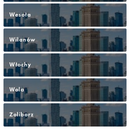
Wesoła
Wilanów
Włochy
Wola
Żoliborz