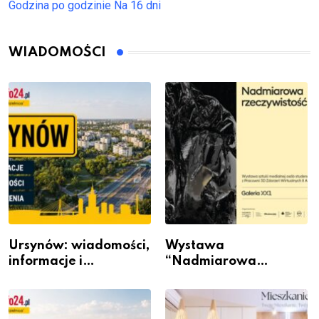
Godzina po godzinie
Na 16 dni
WIADOMOŚCI
Ursynów: wiadomości,
Wystawa
informacje i
“Nadmiarowa
wydarzenia z dzielnicy
rzeczywistość” w
Galerii XX1