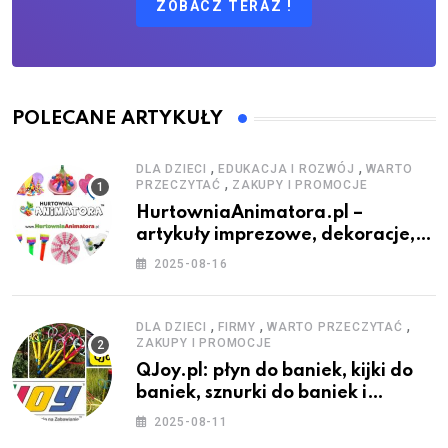
ZOBACZ TERAZ !
POLECANE ARTYKUŁY
,
,
DLA DZIECI
EDUKACJA I ROZWÓJ
WARTO
,
PRZECZYTAĆ
ZAKUPY I PROMOCJE
HurtowniaAnimatora.pl –
artykuły imprezowe, dekoracje,
stroje i akcesoria dla animatorów
2025-08-16
,
,
,
DLA DZIECI
FIRMY
WARTO PRZECZYTAĆ
ZAKUPY I PROMOCJE
QJoy.pl: płyn do baniek, kijki do
baniek, sznurki do baniek i
zestawy do baniek
2025-08-11