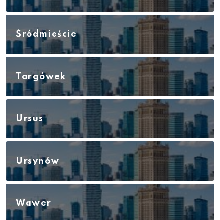
Śródmieście
Targówek
Ursus
Ursynów
Wawer