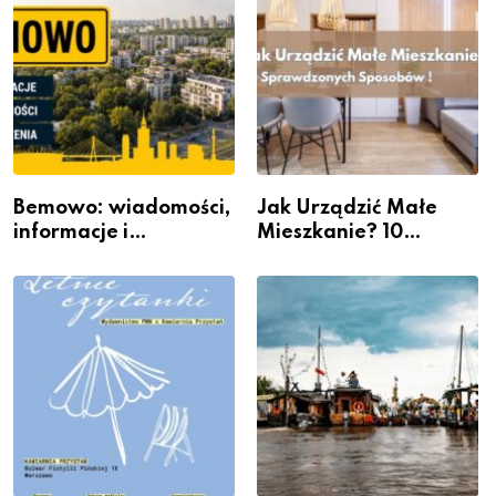
Bemowo: wiadomości,
Jak Urządzić Małe
informacje i
Mieszkanie? 10
wydarzenia z dzielnicy
Sposobów Na Więcej
Przestrzeni Bez
Kosztownego Remontu