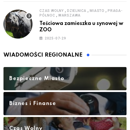
,
,
,
CZAS WOLNY
DZIELNICA
MIASTO
PRAGA-
,
PÓŁNOC
WARSZAWA
Teściowa zamieszka u synowej w
ZOO
2025-07-29
WIADOMOŚCI REGIONALNE
Bezpieczne Miasto
Biznes i Finanse
Czas Wolny