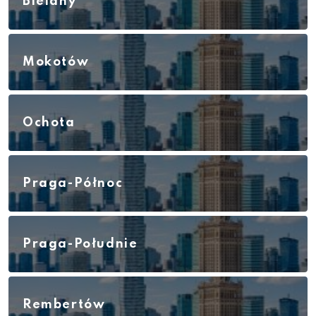
Bielany
Mokotów
Ochota
Praga-Północ
Praga-Południe
Rembertów