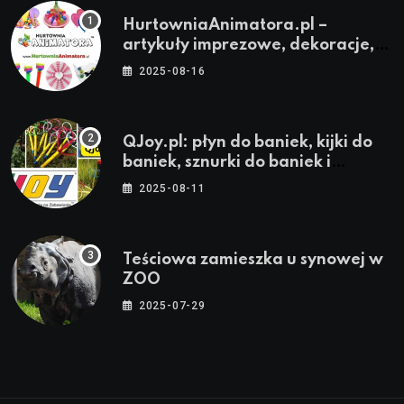
HurtowniaAnimatora.pl –
artykuły imprezowe, dekoracje,
stroje i akcesoria dla animatorów
2025-08-16
QJoy.pl: płyn do baniek, kijki do
baniek, sznurki do baniek i
zestawy do baniek
2025-08-11
Teściowa zamieszka u synowej w
ZOO
2025-07-29