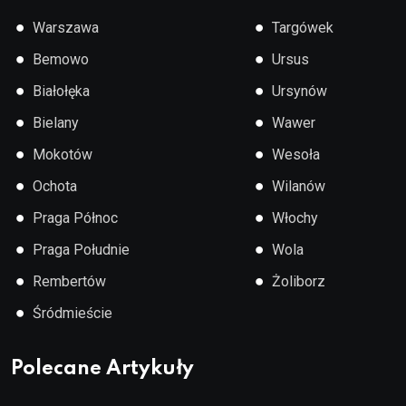
●
●
Warszawa
Targówek
●
●
Bemowo
Ursus
●
●
Białołęka
Ursynów
●
●
Bielany
Wawer
●
●
Mokotów
Wesoła
●
●
Ochota
Wilanów
●
●
Praga Północ
Włochy
●
●
Praga Południe
Wola
●
●
Rembertów
Żoliborz
●
Śródmieście
Polecane Artykuły