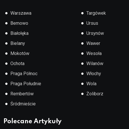
●
●
Warszawa
Targówek
●
●
Bemowo
Ursus
●
●
Białołęka
Ursynów
●
●
Bielany
Wawer
●
●
Mokotów
Wesoła
●
●
Ochota
Wilanów
●
●
Praga Północ
Włochy
●
●
Praga Południe
Wola
●
●
Rembertów
Żoliborz
●
Śródmieście
Polecane Artykuły