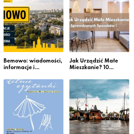
Bemowo: wiadomości,
Jak Urządzić Małe
informacje i
Mieszkanie? 10
wydarzenia z dzielnicy
Sposobów Na Więcej
Przestrzeni Bez
Kosztownego Remontu