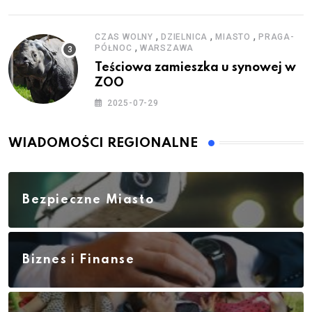
,
,
,
CZAS WOLNY
DZIELNICA
MIASTO
PRAGA-
,
PÓŁNOC
WARSZAWA
Teściowa zamieszka u synowej w
ZOO
2025-07-29
WIADOMOŚCI REGIONALNE
Bezpieczne Miasto
Biznes i Finanse