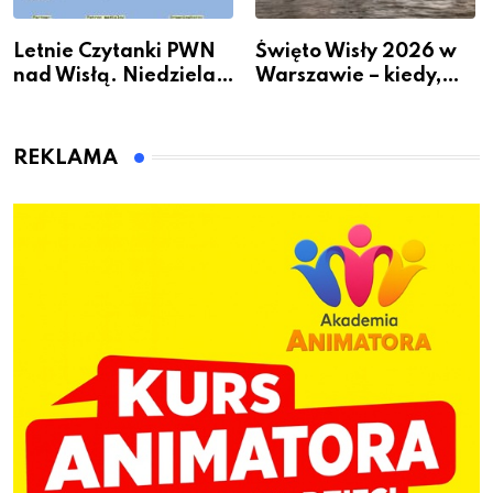
Letnie Czytanki PWN
Święto Wisły 2026 w
nad Wisłą. Niedziela z
Warszawie – kiedy,
książką, kawą i chwilą
gdzie i co się będzie
dla siebie
działo 2 sierpnia
REKLAMA