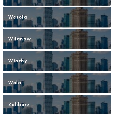
Wesoła
Wilanów
Włochy
Wola
Żoliborz