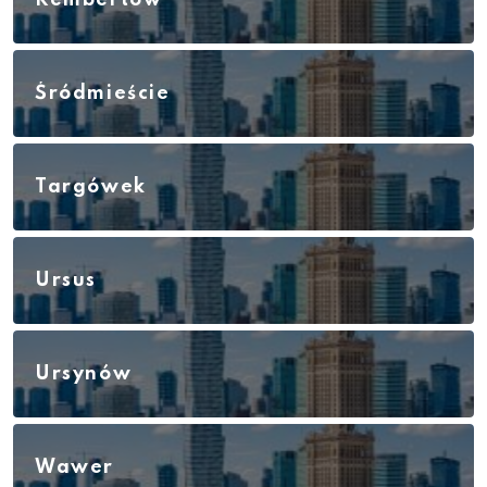
Śródmieście
Targówek
Ursus
Ursynów
Wawer