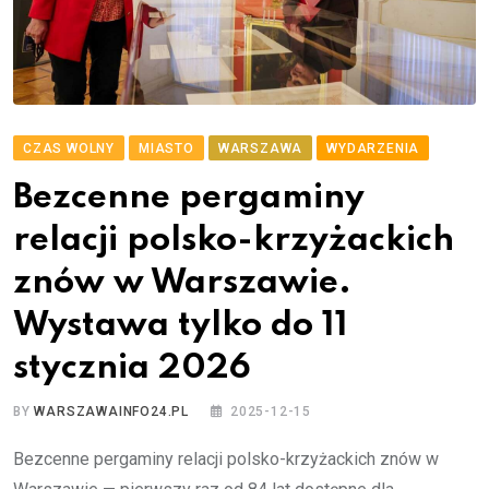
CZAS WOLNY
MIASTO
WARSZAWA
WYDARZENIA
Bezcenne pergaminy
relacji polsko-krzyżackich
znów w Warszawie.
Wystawa tylko do 11
stycznia 2026
BY
WARSZAWAINFO24.PL
2025-12-15
Bezcenne pergaminy relacji polsko-krzyżackich znów w