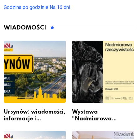
Godzina po godzinie
Na 16 dni
WIADOMOŚCI
Ursynów: wiadomości,
Wystawa
informacje i
“Nadmiarowa
wydarzenia z dzielnicy
rzeczywistość” w
Galerii XX1