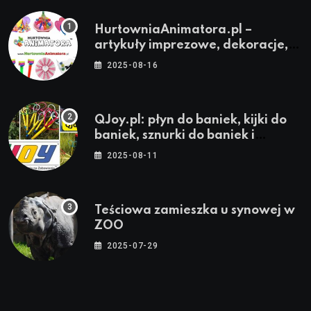
HurtowniaAnimatora.pl –
artykuły imprezowe, dekoracje,
stroje i akcesoria dla animatorów
2025-08-16
QJoy.pl: płyn do baniek, kijki do
baniek, sznurki do baniek i
zestawy do baniek
2025-08-11
Teściowa zamieszka u synowej w
ZOO
2025-07-29