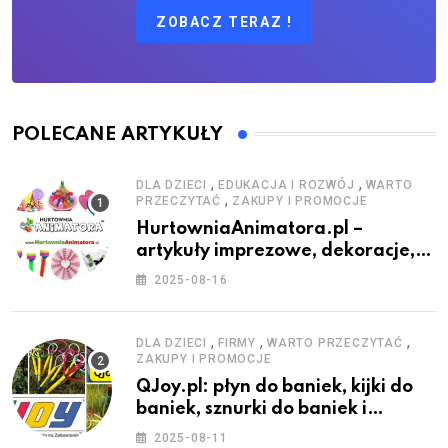
ZOBACZ TERAZ !
POLECANE ARTYKUŁY
,
,
DLA DZIECI
EDUKACJA I ROZWÓJ
WARTO
,
PRZECZYTAĆ
ZAKUPY I PROMOCJE
HurtowniaAnimatora.pl –
artykuły imprezowe, dekoracje,
stroje i akcesoria dla animatorów
2025-08-16
,
,
,
DLA DZIECI
FIRMY
WARTO PRZECZYTAĆ
ZAKUPY I PROMOCJE
QJoy.pl: płyn do baniek, kijki do
baniek, sznurki do baniek i
zestawy do baniek
2025-08-11