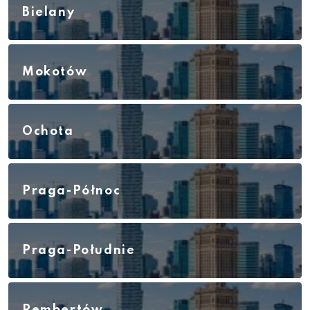
Bielany
Mokotów
Ochota
Praga-Północ
Praga-Południe
Rembertów