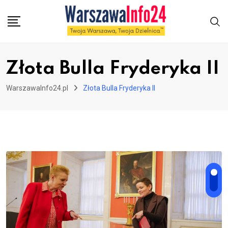
Skip
to
content
Złota Bulla Fryderyka II
WarszawaInfo24.pl
Złota Bulla Fryderyka II