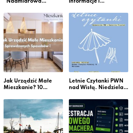
“Nadmiarowa
informacje i
rzeczywistość” w
wydarzenia z dzielnicy
Galerii XX1
Jak Urządzić Małe
Letnie Czytanki PWN
Mieszkanie? 10
nad Wisłą. Niedziela z
Sposobów Na Więcej
książką, kawą i chwilą
Przestrzeni Bez
dla siebie
Kosztownego Remontu