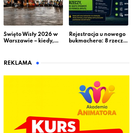
Święto Wisły 2026 w
Rejestracja u nowego
Warszawie – kiedy,
bukmachera: 8 rzeczy,
gdzie i co się będzie
które warto sprawdzić
działo 2 sierpnia
przed pierwszą wpłatą
REKLAMA