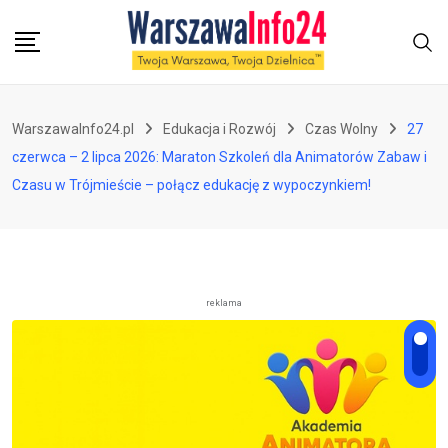
Skip
to
content
WarszawaInfo24.pl
Edukacja i Rozwój
Czas Wolny
27
czerwca – 2 lipca 2026: Maraton Szkoleń dla Animatorów Zabaw i
Czasu w Trójmieście – połącz edukację z wypoczynkiem!
reklama