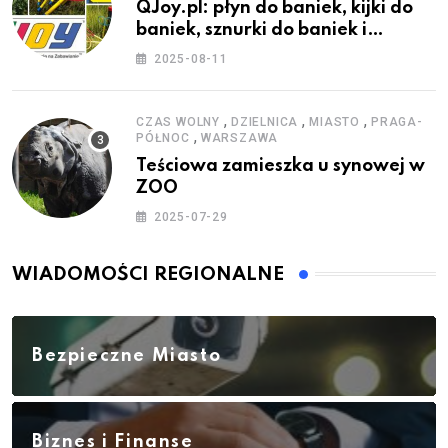
QJoy.pl: płyn do baniek, kijki do
baniek, sznurki do baniek i
zestawy do baniek
2025-08-11
,
,
,
CZAS WOLNY
DZIELNICA
MIASTO
PRAGA-
,
PÓŁNOC
WARSZAWA
Teściowa zamieszka u synowej w
ZOO
2025-07-29
WIADOMOŚCI REGIONALNE
Bezpieczne Miasto
Biznes i Finanse