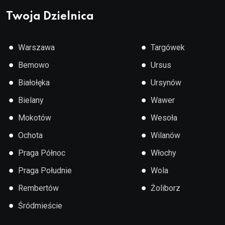
Twoja Dzielnica
●
●
Warszawa
Targówek
●
●
Bemowo
Ursus
●
●
Białołęka
Ursynów
●
●
Bielany
Wawer
●
●
Mokotów
Wesoła
●
●
Ochota
Wilanów
●
●
Praga Północ
Włochy
●
●
Praga Południe
Wola
●
●
Rembertów
Żoliborz
●
Śródmieście