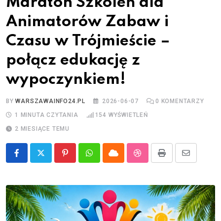
Maraton Szkoleń dla
Animatorów Zabaw i
Czasu w Trójmieście –
połącz edukację z
wypoczynkiem!
BY
WARSZAWAINFO24.PL
2026-06-07
0
KOMENTARZY
1 MINUTA CZYTANIA
154
WYŚWIETLEŃ
2 MIESIĄCE TEMU
Pinterest
Whatsapp
Cloud
StumbleUpon
Print
Share
via
Email