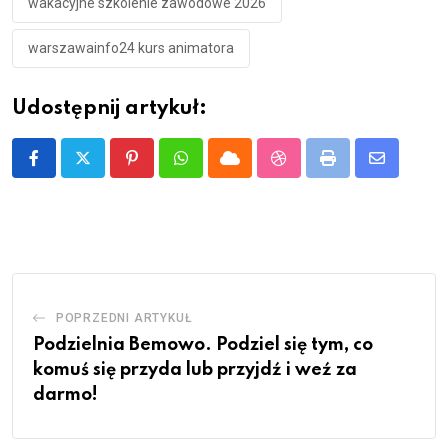
wakacyjne szkolenie zawodowe 2026
warszawainfo24 kurs animatora
Udostępnij artykuł:
Pinterest
Whatsapp
Cloud
StumbleUpon
Print
Share
via
Email
POPRZEDNI ARTYKUŁ
Podzielnia Bemowo. Podziel się tym, co
komuś się przyda lub przyjdź i weź za
darmo!