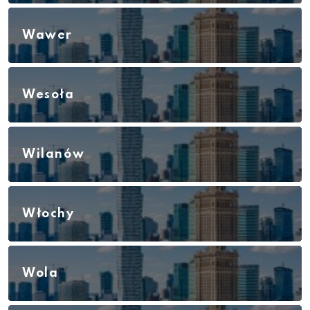
Wawer
Wesoła
Wilanów
Włochy
Wola