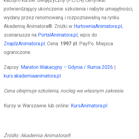
każdym kursie: dwujęzyczny (PL/EN) certyfikat
potwierdzający ukończenie szkolenia i nabyte umiejętności,
wydany przez renomowaną i rozpoznawalną na rynku
Akademię Animatora®. Zniżki w
HurtowniaAnimatora.pl
,
scenariusze na
PortalAnimatora.pl
, wpis do
ZnajdzAnimatora.pl
. Cena:
1997 zł
. PayPo. Miejsca
ograniczone.
Zapisy:
Maraton Wakacyjny – Gdynia / Rumia 2026
|
kurs.akademiaanimatora.pl
Cena obejmuje szkolenia, nocleg we własnym zakresie.
Kursy w Warszawie lub online:
KursAnimatora.pl
Źródło: Akademia Animatora®