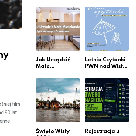
rzeczywistość”
informacje i
w Galerii XX1
wydarzenia z
dzielnicy
ny
Jak Urządzić
Letnie Czytanki
Małe
PWN nad Wisłą.
Mieszkanie? 10
Niedziela z
Sposobów Na
książką, kawą i
Więcej
chwilą dla
Przestrzeni Bez
siebie
Kosztownego
śniej film
Remontu
d 90 lat
cenne
Święto Wisły
Rejestracja u