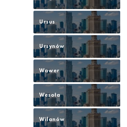
Ursus
Ursynów
Wawer
Wesoła
Wilanów