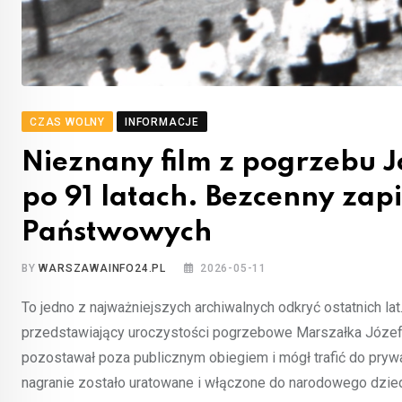
CZAS WOLNY
INFORMACJE
Nieznany film z pogrzebu J
po 91 latach. Bezcenny zapis
Państwowych
BY
WARSZAWAINFO24.PL
2026-05-11
To jedno z najważniejszych archiwalnych odkryć ostatnich l
przedstawiający uroczystości pogrzebowe Marszałka Józefa 
pozostawał poza publicznym obiegiem i mógł trafić do pry
nagranie zostało uratowane i włączone do narodowego dzied