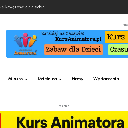
ą, kawą i chwilą dla siebie
rek
Miasto
Dzielnica
Firmy
Wydarzenia
reklama