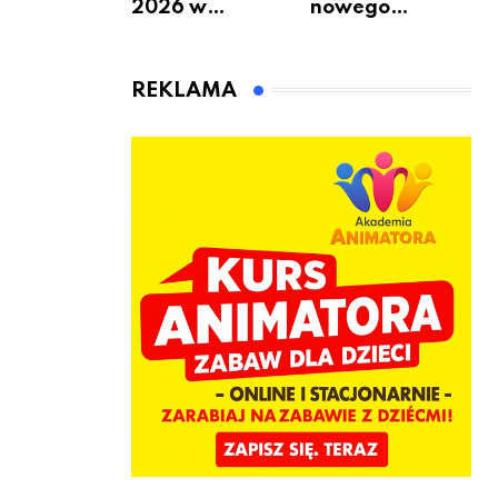
2026 w
nowego
Warszawie –
bukmachera: 8
kiedy, gdzie i co
rzeczy, które
się będzie działo
warto
REKLAMA
2 sierpnia
sprawdzić przed
pierwszą
wpłatą