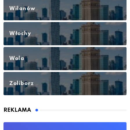
Wilanów
Włochy
Wola
Żoliborz
REKLAMA