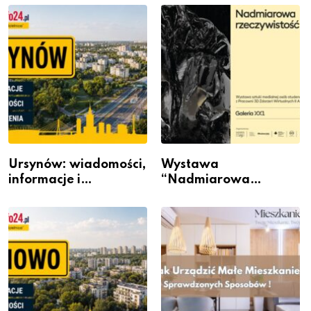
Ursynów: wiadomości,
Wystawa
informacje i
“Nadmiarowa
wydarzenia z dzielnicy
rzeczywistość” w
Galerii XX1