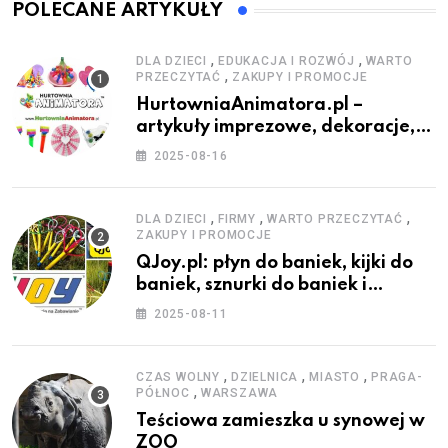
POLECANE ARTYKUŁY
,
,
DLA DZIECI
EDUKACJA I ROZWÓJ
WARTO
,
PRZECZYTAĆ
ZAKUPY I PROMOCJE
HurtowniaAnimatora.pl –
artykuły imprezowe, dekoracje,
stroje i akcesoria dla animatorów
2025-08-16
,
,
,
DLA DZIECI
FIRMY
WARTO PRZECZYTAĆ
ZAKUPY I PROMOCJE
QJoy.pl: płyn do baniek, kijki do
baniek, sznurki do baniek i
zestawy do baniek
2025-08-11
,
,
,
CZAS WOLNY
DZIELNICA
MIASTO
PRAGA-
,
PÓŁNOC
WARSZAWA
Teściowa zamieszka u synowej w
ZOO