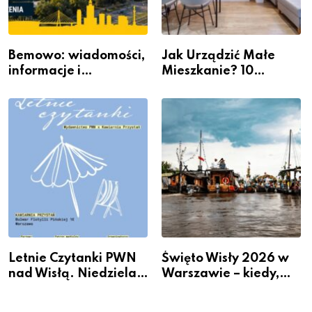
Bemowo: wiadomości,
Jak Urządzić Małe
informacje i
Mieszkanie? 10
wydarzenia z dzielnicy
Sposobów Na Więcej
Przestrzeni Bez
Kosztownego Remontu
Letnie Czytanki PWN
Święto Wisły 2026 w
nad Wisłą. Niedziela z
Warszawie – kiedy,
książką, kawą i chwilą
gdzie i co się będzie
dla siebie
działo 2 sierpnia