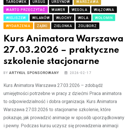
TARGÓWEK
URSUS
URSYNÓW
WARSZAWA
WARTO PRZECZYTAĆ
WAWER
WESOŁA
WIĄZOWNA
WIELISZEW
WILANÓW
WŁOCHY
WOLA
WOŁOMIN
WYDARZENIA
ZĄBKI
ZIELONKA
ŻOLIBORZ
Kurs Animatora Warszawa
27.03.2026 – praktyczne
szkolenie stacjonarne
BY
ARTYKUŁ SPONSOROWANY
2026-02-17
Kurs Animatora Warszawa 27.03.2026 – zdobądź
umiejętności potrzebne w pracy z dziećmi Praca animatora
to odpowiedzialność i dobra organizacja. Kurs Animatora
Warszawa 27.03.2026 to stacjonarne szkolenie, które
pokazuje, jak prowadzić animacje w sposób uporządkowany
i pewny. Podczas kursu uczysz się prowadzenia animacji