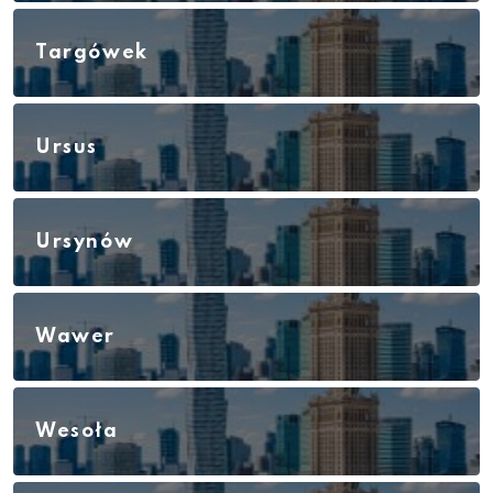
Targówek
Ursus
Ursynów
Wawer
Wesoła