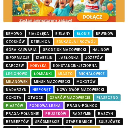
BEMOWO
BIAŁOŁĘKA
BIELANY
BŁONIE
BRWINÓW
CZOSNÓW
DZIELNICA
EDUKACJA I ROZWÓJ
GÓRA KALWARIA
GRODZISK MAZOWIECKI
HALINÓW
INFORMACJE
IZABELIN
JABŁONNA
JÓZEFÓW
KARCZEW
KOBYŁKA
KONSTANCIN-JEZIORNA
LEGIONOWO
ŁOMIANKI
MIASTO
MICHAŁOWICE
MILANÓWEK
MIŃSK MAZOWIECKI
MOKOTÓW
NADARZYN
NIEPORĘT
NOWY DWÓR MAZOWIECKI
OCHOTA
OTWOCK
OŻARÓW MAZOWIECKI
PIASECZNO
PIASTÓW
PODKOWA LEŚNA
PRAGA-PÓŁNOC
PRAGA-POŁUDNIE
PRUSZKÓW
RADZYMIN
RASZYN
REMBERTÓW
ŚRÓDMIEŚCIE
STARE BABICE
SULEJÓWEK