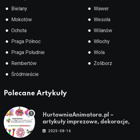
●
●
Bielany
Wawer
●
●
Mokotów
Wesoła
●
●
Ochota
Wilanów
●
●
Praga Północ
Włochy
●
●
Praga Południe
Wola
●
●
Rembertów
Żoliborz
●
Śródmieście
Polecane Artykuły
HurtowniaAnimatora.pl –
artykuły imprezowe, dekoracje,
stroje i akcesoria dla animatorów
2025-08-16