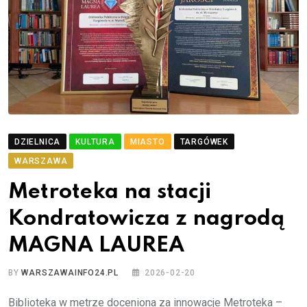
DZIELNICA
KULTURA
MIASTO
TARGÓWEK
WARSZAWA
Metroteka na stacji
Kondratowicza z nagrodą
MAGNA LAUREA
BY
WARSZAWAINFO24.PL
2026-02-20
Biblioteka w metrze doceniona za innowacje Metroteka –