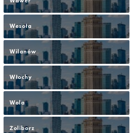
Wawer
Wesoła
Wilanów
Włochy
Wola
Żoliborz