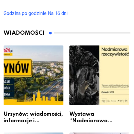
Godzina po godzinie
Na 16 dni
WIADOMOŚCI
Ursynów: wiadomości,
Wystawa
informacje i
“Nadmiarowa
wydarzenia z dzielnicy
rzeczywistość” w
Galerii XX1