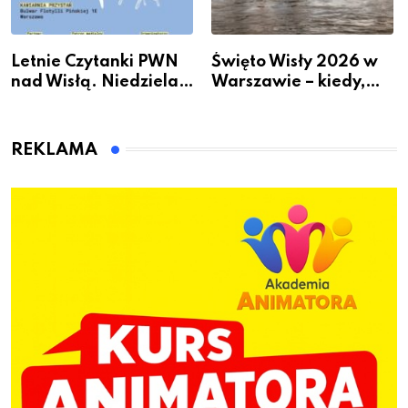
Letnie Czytanki PWN
Święto Wisły 2026 w
nad Wisłą. Niedziela z
Warszawie – kiedy,
książką, kawą i chwilą
gdzie i co się będzie
dla siebie
działo 2 sierpnia
REKLAMA