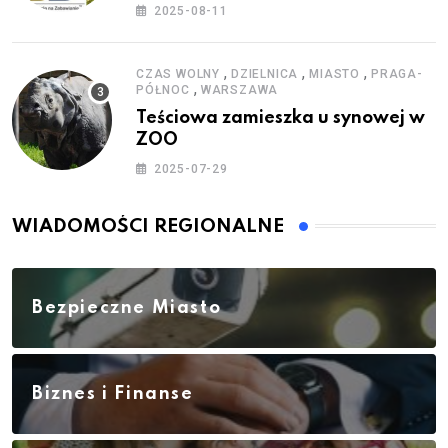
zestawy do baniek
2025-08-11
,
,
,
CZAS WOLNY
DZIELNICA
MIASTO
PRAGA-
,
PÓŁNOC
WARSZAWA
Teściowa zamieszka u synowej w
ZOO
2025-07-29
WIADOMOŚCI REGIONALNE
Bezpieczne Miasto
Biznes i Finanse