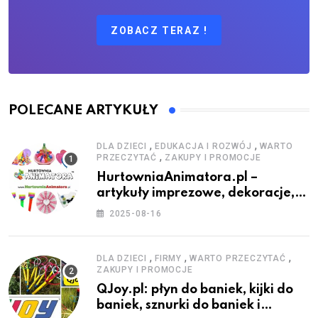
ZOBACZ TERAZ !
POLECANE ARTYKUŁY
,
,
DLA DZIECI
EDUKACJA I ROZWÓJ
WARTO
,
PRZECZYTAĆ
ZAKUPY I PROMOCJE
HurtowniaAnimatora.pl –
artykuły imprezowe, dekoracje,
stroje i akcesoria dla animatorów
2025-08-16
,
,
,
DLA DZIECI
FIRMY
WARTO PRZECZYTAĆ
ZAKUPY I PROMOCJE
QJoy.pl: płyn do baniek, kijki do
baniek, sznurki do baniek i