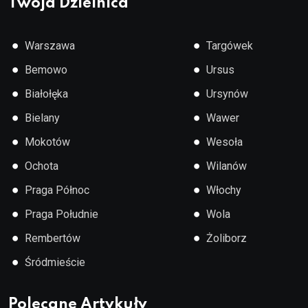
Twoja Dzielnica
●
●
Warszawa
Targówek
●
●
Bemowo
Ursus
●
●
Białołęka
Ursynów
●
●
Bielany
Wawer
●
●
Mokotów
Wesoła
●
●
Ochota
Wilanów
●
●
Praga Północ
Włochy
●
●
Praga Południe
Wola
●
●
Rembertów
Żoliborz
●
Śródmieście
Polecane Artykuły