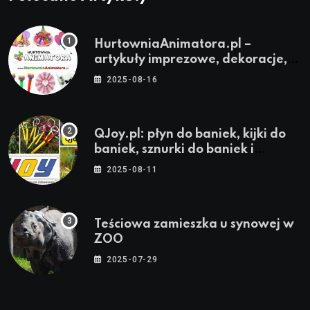
HurtowniaAnimatora.pl –
artykuły imprezowe, dekoracje,
stroje i akcesoria dla animatorów
2025-08-16
QJoy.pl: płyn do baniek, kijki do
baniek, sznurki do baniek i
zestawy do baniek
2025-08-11
Teściowa zamieszka u synowej w
ZOO
2025-07-29