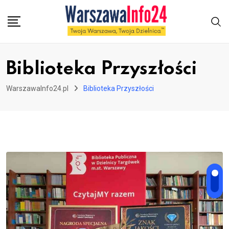
Skip
to
content
Biblioteka Przyszłości
WarszawaInfo24.pl
Biblioteka Przyszłości