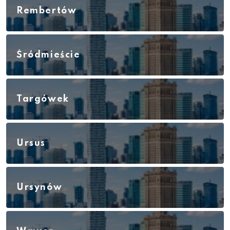
Rembertów
Śródmieście
Targówek
Ursus
Ursynów