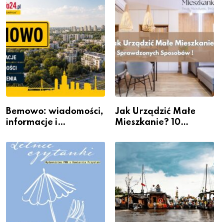
Bemowo: wiadomości,
Jak Urządzić Małe
informacje i
Mieszkanie? 10
wydarzenia z dzielnicy
Sposobów Na Więcej
Przestrzeni Bez
Kosztownego Remontu