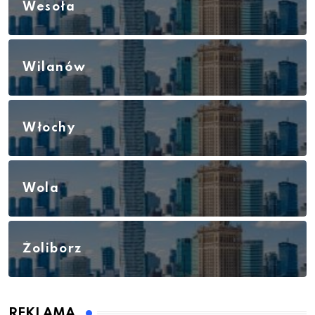
Wesoła
Wilanów
Włochy
Wola
Żoliborz
REKLAMA