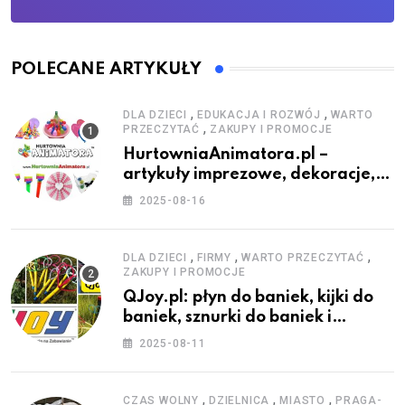
POLECANE ARTYKUŁY
,
,
DLA DZIECI
EDUKACJA I ROZWÓJ
WARTO
,
PRZECZYTAĆ
ZAKUPY I PROMOCJE
HurtowniaAnimatora.pl –
artykuły imprezowe, dekoracje,
stroje i akcesoria dla animatorów
2025-08-16
,
,
,
DLA DZIECI
FIRMY
WARTO PRZECZYTAĆ
ZAKUPY I PROMOCJE
QJoy.pl: płyn do baniek, kijki do
baniek, sznurki do baniek i
zestawy do baniek
2025-08-11
,
,
,
CZAS WOLNY
DZIELNICA
MIASTO
PRAGA-