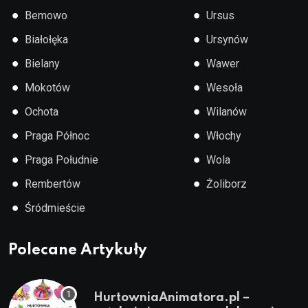
●
●
Bemowo
Ursus
●
●
Białołęka
Ursynów
●
●
Bielany
Wawer
●
●
Mokotów
Wesoła
●
●
Ochota
Wilanów
●
●
Praga Północ
Włochy
●
●
Praga Południe
Wola
●
●
Rembertów
Żoliborz
●
Śródmieście
Polecane Artykuły
HurtowniaAnimatora.pl –