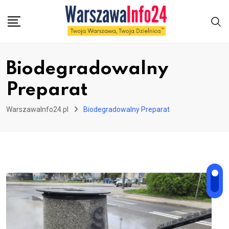
Skip
to
content
Biodegradowalny
Preparat
WarszawaInfo24.pl
Biodegradowalny Preparat