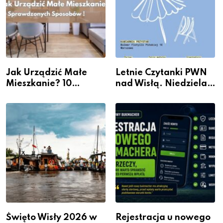
Jak Urządzić Małe
Letnie Czytanki PWN
Mieszkanie? 10
nad Wisłą. Niedziela z
Sposobów Na Więcej
książką, kawą i chwilą
Przestrzeni Bez
dla siebie
Kosztownego Remontu
Święto Wisły 2026 w
Rejestracja u nowego