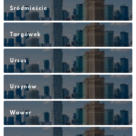
Śródmieście
Targówek
Ursus
Ursynów
Wawer