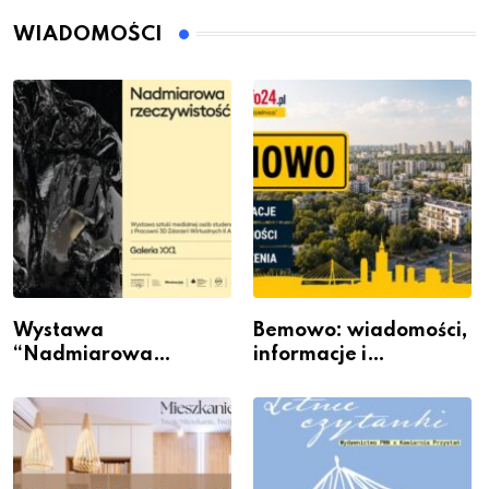
WIADOMOŚCI
Wystawa
Bemowo: wiadomości,
“Nadmiarowa
informacje i
rzeczywistość” w
wydarzenia z dzielnicy
Galerii XX1