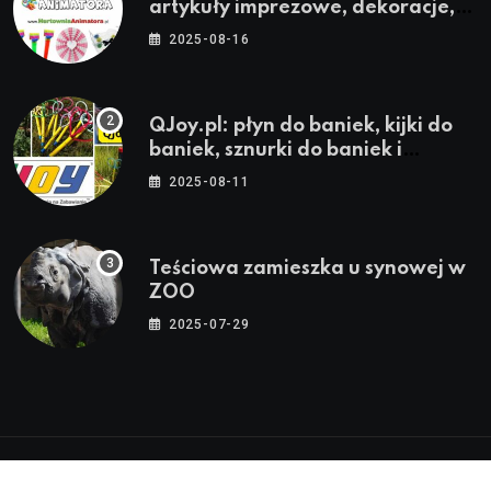
artykuły imprezowe, dekoracje,
stroje i akcesoria dla animatorów
2025-08-16
QJoy.pl: płyn do baniek, kijki do
baniek, sznurki do baniek i
zestawy do baniek
2025-08-11
Teściowa zamieszka u synowej w
ZOO
2025-07-29
© 2024-2026 Twoja Warszawa, Twoja Dzielnica™ |