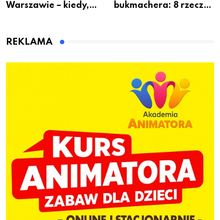
Warszawie – kiedy,
bukmachera: 8 rzeczy,
gdzie i co się będzie
które warto sprawdzić
działo 2 sierpnia
przed pierwszą wpłatą
REKLAMA