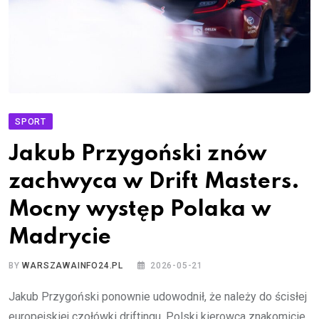
SPORT
Jakub Przygoński znów
zachwyca w Drift Masters.
Mocny występ Polaka w
Madrycie
BY
WARSZAWAINFO24.PL
2026-05-21
Jakub Przygoński ponownie udowodnił, że należy do ścisłej
europejskiej czołówki driftingu. Polski kierowca znakomicie