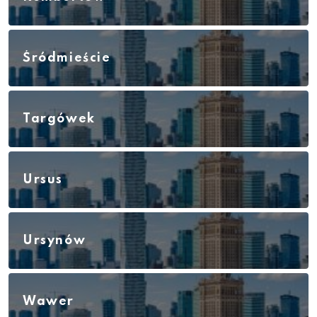
Śródmieście
Targówek
Ursus
Ursynów
Wawer