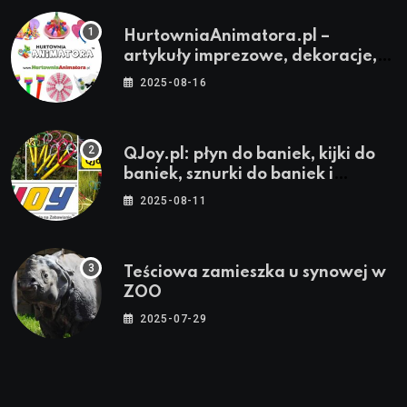
HurtowniaAnimatora.pl –
artykuły imprezowe, dekoracje,
stroje i akcesoria dla animatorów
2025-08-16
QJoy.pl: płyn do baniek, kijki do
baniek, sznurki do baniek i
zestawy do baniek
2025-08-11
Teściowa zamieszka u synowej w
ZOO
2025-07-29