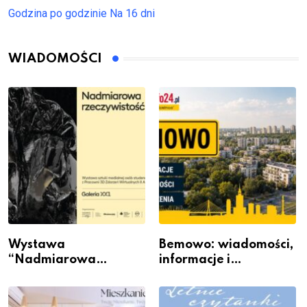
Godzina po godzinie
Na 16 dni
WIADOMOŚCI
Wystawa
Bemowo: wiadomości,
“Nadmiarowa
informacje i
rzeczywistość” w
wydarzenia z dzielnicy
Galerii XX1