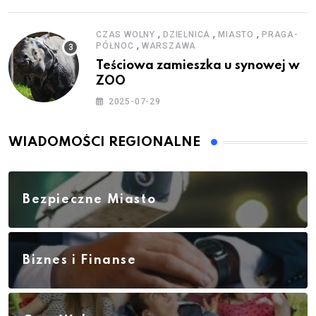
,
,
,
CZAS WOLNY
DZIELNICA
MIASTO
PRAGA-
,
PÓŁNOC
WARSZAWA
Teściowa zamieszka u synowej w
ZOO
2025-07-29
WIADOMOŚCI REGIONALNE
Bezpieczne Miasto
Biznes i Finanse