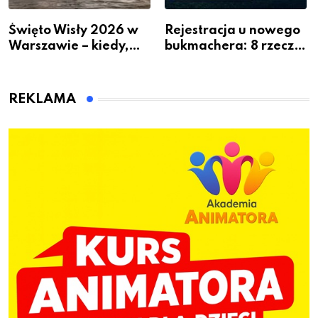
Święto Wisły 2026 w
Rejestracja u nowego
Warszawie – kiedy,
bukmachera: 8 rzeczy,
gdzie i co się będzie
które warto sprawdzić
działo 2 sierpnia
przed pierwszą wpłatą
REKLAMA