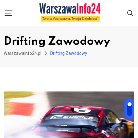
Skip
to
content
Drifting Zawodowy
WarszawaInfo24.pl
Drifting Zawodowy