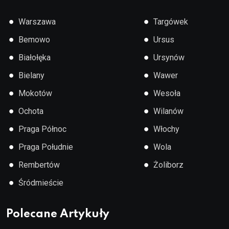
●
●
Warszawa
Targówek
●
●
Bemowo
Ursus
●
●
Białołęka
Ursynów
●
●
Bielany
Wawer
●
●
Mokotów
Wesoła
●
●
Ochota
Wilanów
●
●
Praga Północ
Włochy
●
●
Praga Południe
Wola
●
●
Rembertów
Żoliborz
●
Śródmieście
Polecane Artykuły