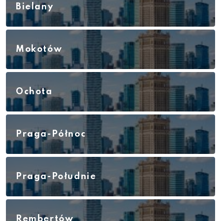
Bielany
Mokotów
Ochota
Praga-Północ
Praga-Południe
Rembertów