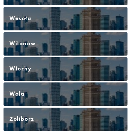
Wesoła
Wilanów
Włochy
Wola
Żoliborz