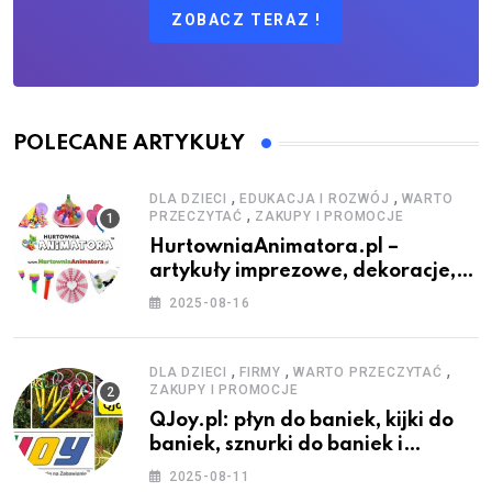
ZOBACZ TERAZ !
POLECANE ARTYKUŁY
,
,
DLA DZIECI
EDUKACJA I ROZWÓJ
WARTO
,
PRZECZYTAĆ
ZAKUPY I PROMOCJE
HurtowniaAnimatora.pl –
artykuły imprezowe, dekoracje,
stroje i akcesoria dla animatorów
2025-08-16
,
,
,
DLA DZIECI
FIRMY
WARTO PRZECZYTAĆ
ZAKUPY I PROMOCJE
QJoy.pl: płyn do baniek, kijki do
baniek, sznurki do baniek i
zestawy do baniek
2025-08-11