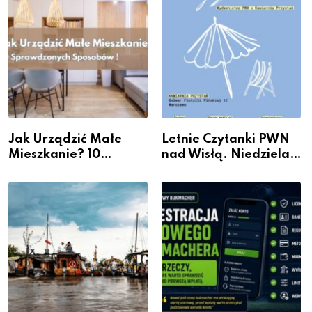
Jak Urządzić Małe
Letnie Czytanki PWN
Mieszkanie? 10
nad Wisłą. Niedziela z
Sposobów Na Więcej
książką, kawą i chwilą
Przestrzeni Bez
dla siebie
Kosztownego Remontu