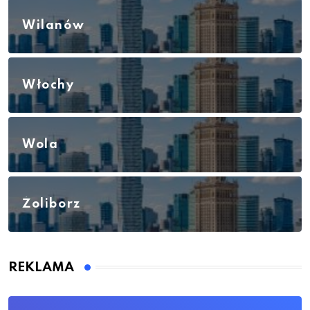
Wilanów
Włochy
Wola
Żoliborz
REKLAMA