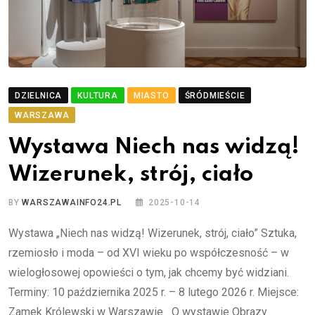
DZIELNICA
KULTURA
MIASTO
ŚRÓDMIEŚCIE
WARSZAWA
Wystawa Niech nas widzą!
Wizerunek, strój, ciało
BY
WARSZAWAINFO24.PL
2025-10-14
Wystawa „Niech nas widzą! Wizerunek, strój, ciało” Sztuka,
rzemiosło i moda – od XVI wieku po współczesność – w
wielogłosowej opowieści o tym, jak chcemy być widziani.
Terminy: 10 października 2025 r. – 8 lutego 2026 r. Miejsce:
Zamek Królewski w Warszawie O wystawie Obrazy