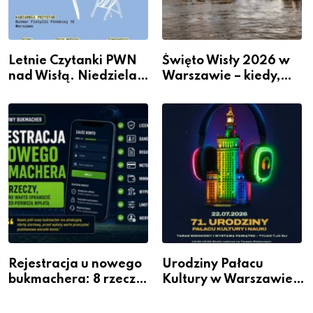
Letnie Czytanki PWN
Święto Wisły 2026 w
nad Wisłą. Niedziela z
Warszawie – kiedy,
książką, kawą i chwilą
gdzie i co się będzie
dla siebie
działo 2 sierpnia
Rejestracja u nowego
Urodziny Pałacu
bukmachera: 8 rzeczy,
Kultury w Warszawie –
które warto sprawdzić
skorzystaj z
przed pierwszą wpłatą
urodzinowych atrakcji!