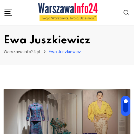
Skip
to
content
Ewa Juszkiewicz
WarszawaInfo24.pl
Ewa Juszkiewicz