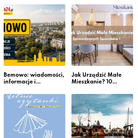
Bemowo: wiadomości,
Jak Urządzić Małe
informacje i
Mieszkanie? 10
wydarzenia z dzielnicy
Sposobów Na Więcej
Przestrzeni Bez
Kosztownego Remontu