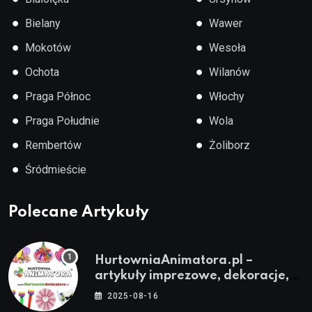
●
●
Bielany
Wawer
●
●
Mokotów
Wesoła
●
●
Ochota
Wilanów
●
●
Praga Północ
Włochy
●
●
Praga Południe
Wola
●
●
Rembertów
Żoliborz
●
Śródmieście
Polecane Artykuły
HurtowniaAnimatora.pl –
artykuły imprezowe, dekoracje,
stroje i akcesoria dla animatorów
2025-08-16