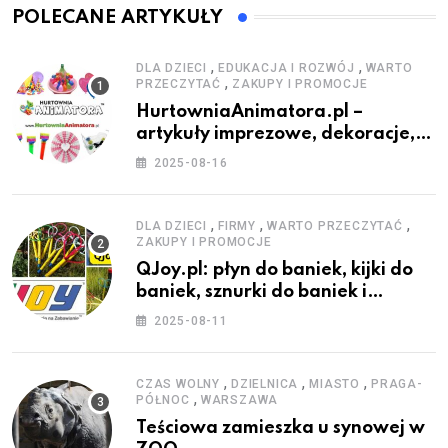
POLECANE ARTYKUŁY
,
,
DLA DZIECI
EDUKACJA I ROZWÓJ
WARTO
,
PRZECZYTAĆ
ZAKUPY I PROMOCJE
HurtowniaAnimatora.pl –
artykuły imprezowe, dekoracje,
stroje i akcesoria dla animatorów
2025-08-16
,
,
,
DLA DZIECI
FIRMY
WARTO PRZECZYTAĆ
ZAKUPY I PROMOCJE
QJoy.pl: płyn do baniek, kijki do
baniek, sznurki do baniek i
zestawy do baniek
2025-08-11
,
,
,
CZAS WOLNY
DZIELNICA
MIASTO
PRAGA-
,
PÓŁNOC
WARSZAWA
Teściowa zamieszka u synowej w