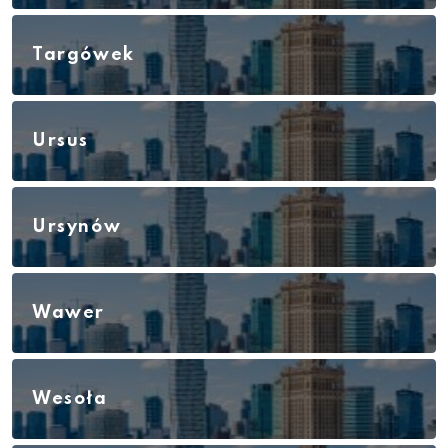
Targówek
Ursus
Ursynów
Wawer
Wesoła