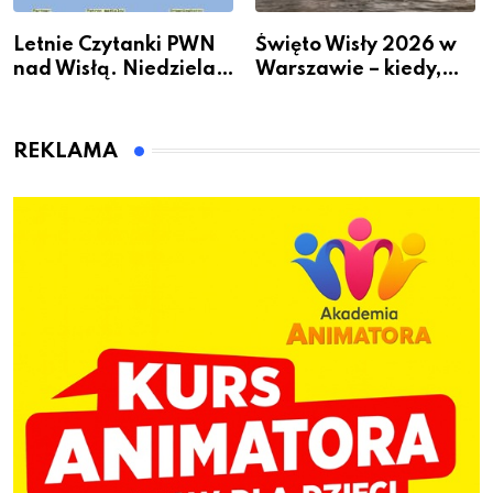
Letnie Czytanki PWN
Święto Wisły 2026 w
nad Wisłą. Niedziela z
Warszawie – kiedy,
książką, kawą i chwilą
gdzie i co się będzie
dla siebie
działo 2 sierpnia
REKLAMA