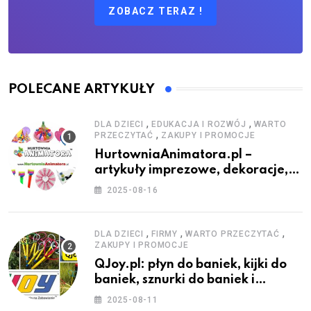
ZOBACZ TERAZ !
POLECANE ARTYKUŁY
,
,
DLA DZIECI
EDUKACJA I ROZWÓJ
WARTO
,
PRZECZYTAĆ
ZAKUPY I PROMOCJE
HurtowniaAnimatora.pl –
artykuły imprezowe, dekoracje,
stroje i akcesoria dla animatorów
2025-08-16
,
,
,
DLA DZIECI
FIRMY
WARTO PRZECZYTAĆ
ZAKUPY I PROMOCJE
QJoy.pl: płyn do baniek, kijki do
baniek, sznurki do baniek i
zestawy do baniek
2025-08-11