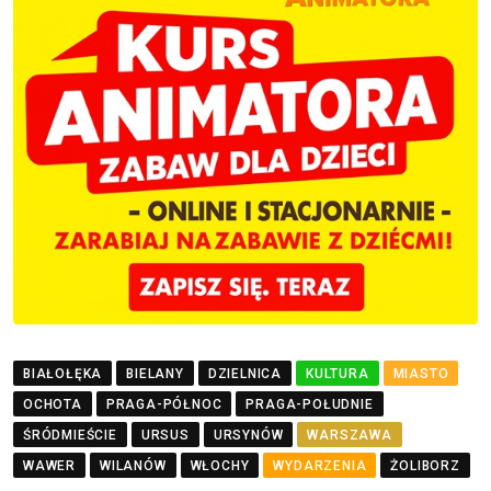
BIAŁOŁĘKA
BIELANY
DZIELNICA
KULTURA
MIASTO
OCHOTA
PRAGA-PÓŁNOC
PRAGA-POŁUDNIE
ŚRÓDMIEŚCIE
URSUS
URSYNÓW
WARSZAWA
WAWER
WILANÓW
WŁOCHY
WYDARZENIA
ŻOLIBORZ