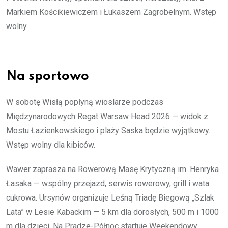
Markiem Kościkiewiczem i Łukaszem Zagrobelnym. Wstęp
wolny.
Na sportowo
W sobotę Wisłą popłyną wioslarze podczas
Międzynarodowych Regat Warsaw Head 2026 — widok z
Mostu Łazienkowskiego i plaży Saska będzie wyjątkowy.
Wstęp wolny dla kibiców.
Wawer zaprasza na Rowerową Masę Krytyczną im. Henryka
Łasaka — wspólny przejazd, serwis rowerowy, grill i wata
cukrowa. Ursynów organizuje Leśną Triadę Biegową „Szlak
Lata” w Lesie Kabackim — 5 km dla dorosłych, 500 m i 1000
m dla dzieci. Na Pradze-Północ startuje Weekendowy