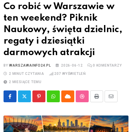
Co robić w Warszawie w
ten weekend? Piknik
Naukowy, święta dzielnic,
regaty i dziesiątki
darmowych atrakcji
BY
WARSZAWAINFO24.PL
2026-06-12
0
KOMENTARZY
2 MINUT CZYTANIA
207
WYŚWIETLEŃ
2 MIESIĄCE TEMU
Pinterest
Whatsapp
Cloud
StumbleUpon
Print
Share
via
Email