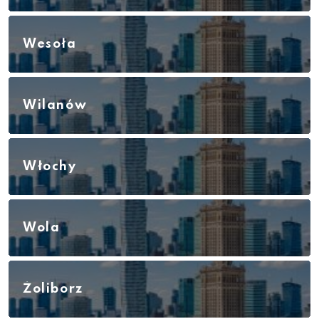
Wesoła
Wilanów
Włochy
Wola
Żoliborz