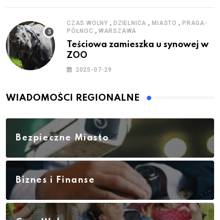
,
,
,
CZAS WOLNY
DZIELNICA
MIASTO
PRAGA-
,
PÓŁNOC
WARSZAWA
Teściowa zamieszka u synowej w
ZOO
2025-07-29
WIADOMOŚCI REGIONALNE
Bezpieczne Miasto
Biznes i Finanse