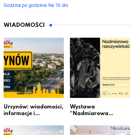
Godzina po godzinie
Na 16 dni
WIADOMOŚCI
Ursynów: wiadomości,
Wystawa
informacje i
“Nadmiarowa
wydarzenia z dzielnicy
rzeczywistość” w
Galerii XX1