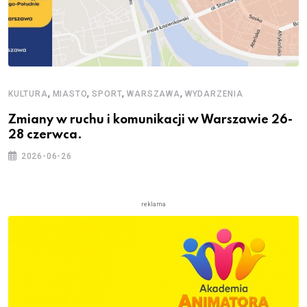
,
,
,
,
KULTURA
MIASTO
SPORT
WARSZAWA
WYDARZENIA
Zmiany w ruchu i komunikacji w Warszawie 26-
28 czerwca.
2026-06-26
reklama