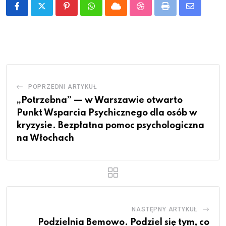
Pinterest
Whatsapp
Cloud
StumbleUpon
Print
Share
via
Email
POPRZEDNI ARTYKUŁ
„Potrzebna” — w Warszawie otwarto
Punkt Wsparcia Psychicznego dla osób w
kryzysie. Bezpłatna pomoc psychologiczna
na Włochach
NASTĘPNY ARTYKUŁ
Podzielnia Bemowo. Podziel się tym, co