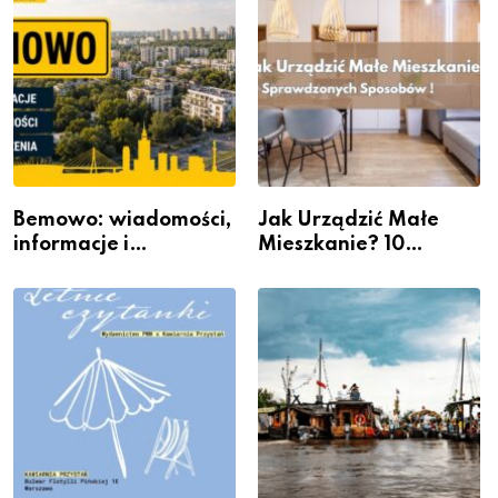
Bemowo: wiadomości,
Jak Urządzić Małe
informacje i
Mieszkanie? 10
wydarzenia z dzielnicy
Sposobów Na Więcej
Przestrzeni Bez
Kosztownego Remontu