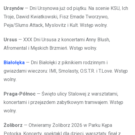
Ursynów
— Dni Ursynowa już od piątku. Na scenie KSU, Ich
Troje, Dawid Kwiatkowski, Fisz Emade Tworzywo,
Peja/Slums Attack, Myslovitz i Kult. Wstęp wolny.
Ursus
— XXX Dni Ursusa z koncertami Anny Blush,
Afromental i Męskich Brzmień. Wstęp wolny.
Białołęka
— Dni Białołęki z piknikiem rodzinnym i
gwiazdami wieczoru: IMI, Smolasty, O.S.T.R. i T.Love. Wstęp
wolny.
Praga-Północ
— Święto ulicy Stalowej z warsztatami,
koncertami i przejazdem zabytkowym tramwajem. Wstęp
wolny.
Żoliborz
— Otwieramy Żoliborz 2026 w Parku Kępa
Potocka. Koncerty, spektakl dla dzieci, warsztaty, finał z