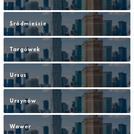
Śródmieście
Targówek
Ursus
Ursynów
Wawer