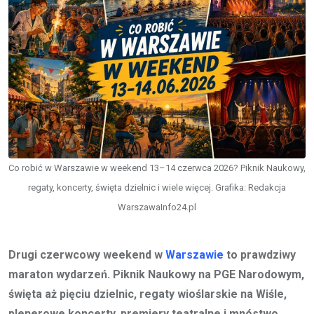
Co robić w Warszawie w weekend 13–14 czerwca 2026? Piknik Naukowy,
regaty, koncerty, święta dzielnic i wiele więcej. Grafika: Redakcja
WarszawaInfo24.pl
Drugi czerwcowy weekend w
Warszawie
to prawdziwy
maraton wydarzeń. Piknik Naukowy na PGE Narodowym,
święta aż pięciu dzielnic, regaty wioślarskie na Wiśle,
plenerowe koncerty, premiery teatralne i mnóstwo