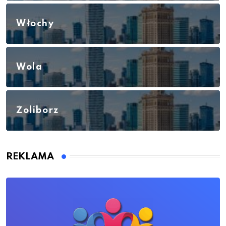
Włochy
Wola
Żoliborz
REKLAMA