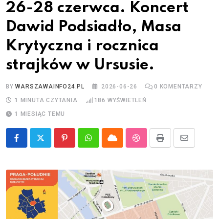
26-28 czerwca. Koncert
Dawid Podsiadło, Masa
Krytyczna i rocznica
strajków w Ursusie.
BY
WARSZAWAINFO24.PL
2026-06-26
0
KOMENTARZY
1 MINUTA CZYTANIA
186
WYŚWIETLEŃ
1 MIESIĄC TEMU
Pinterest
Whatsapp
Cloud
StumbleUpon
Print
Share
via
Email