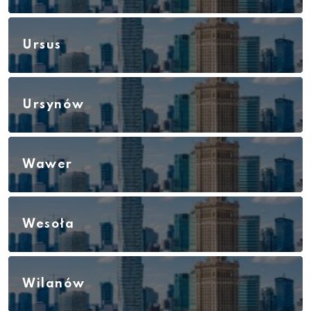
Ursus
Ursynów
Wawer
Wesoła
Wilanów