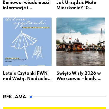
Bemowo: wiadomości,
Jak Urządzić Małe
informacje i
Mieszkanie? 10
wydarzenia z dzielnicy
Sposobów Na Więcej
Przestrzeni Bez
Kosztownego Remontu
Letnie Czytanki PWN
Święto Wisły 2026 w
nad Wisłą. Niedziela z
Warszawie – kiedy,
książką, kawą i chwilą
gdzie i co się będzie
dla siebie
działo 2 sierpnia
REKLAMA