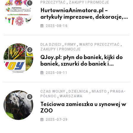
,
PRZECZYTAĆ
ZAKUPY I PROMOCJE
HurtowniaAnimatora.pl –
artykuły imprezowe, dekoracje,
stroje i akcesoria dla animatorów
2025-08-16
,
,
,
DLA DZIECI
FIRMY
WARTO PRZECZYTAĆ
ZAKUPY I PROMOCJE
QJoy.pl: płyn do baniek, kijki do
baniek, sznurki do baniek i
zestawy do baniek
2025-08-11
,
,
,
CZAS WOLNY
DZIELNICA
MIASTO
PRAGA-
,
PÓŁNOC
WARSZAWA
Teściowa zamieszka u synowej w
ZOO
2025-07-29