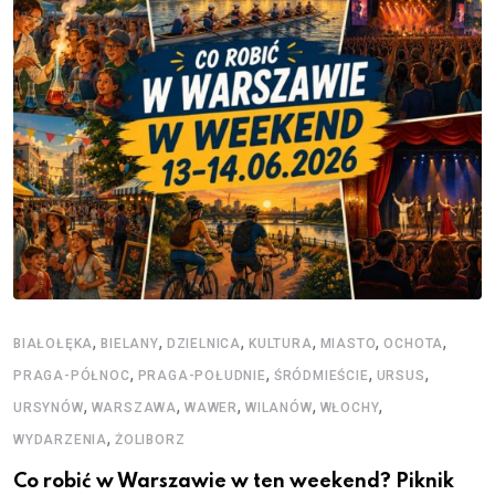
,
,
,
,
,
,
BIAŁOŁĘKA
BIELANY
DZIELNICA
KULTURA
MIASTO
OCHOTA
,
,
,
,
PRAGA-PÓŁNOC
PRAGA-POŁUDNIE
ŚRÓDMIEŚCIE
URSUS
,
,
,
,
,
URSYNÓW
WARSZAWA
WAWER
WILANÓW
WŁOCHY
,
WYDARZENIA
ŻOLIBORZ
Co robić w Warszawie w ten weekend? Piknik