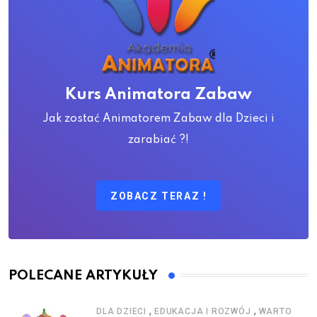
Kurs Animatora Zabaw
Jak zostać Animatorem Zabaw dla Dzieci i
zarabiać ?!
ZOBACZ TERAZ !
POLECANE ARTYKUŁY
,
,
DLA DZIECI
EDUKACJA I ROZWÓJ
WARTO