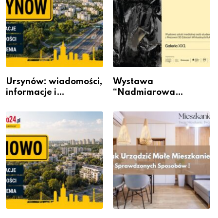
Ursynów: wiadomości,
Wystawa
informacje i
“Nadmiarowa
wydarzenia z dzielnicy
rzeczywistość” w
Galerii XX1