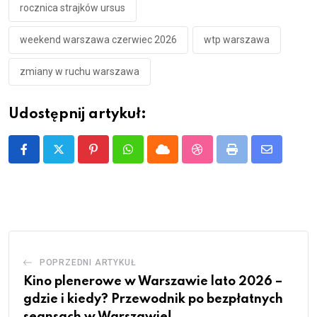
rocznica strajków ursus
weekend warszawa czerwiec 2026
wtp warszawa
zmiany w ruchu warszawa
Udostępnij artykuł:
Pinterest
Whatsapp
Cloud
StumbleUpon
Print
Share
via
Email
POPRZEDNI ARTYKUŁ
Kino plenerowe w Warszawie lato 2026 –
gdzie i kiedy? Przewodnik po bezpłatnych