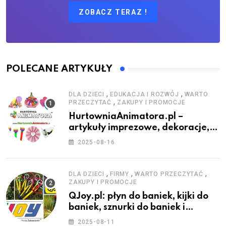
ZOBACZ TERAZ !
POLECANE ARTYKUŁY
,
,
DLA DZIECI
EDUKACJA I ROZWÓJ
WARTO
,
PRZECZYTAĆ
ZAKUPY I PROMOCJE
HurtowniaAnimatora.pl –
artykuły imprezowe, dekoracje,
stroje i akcesoria dla animatorów
2025-08-16
,
,
,
DLA DZIECI
FIRMY
WARTO PRZECZYTAĆ
ZAKUPY I PROMOCJE
QJoy.pl: płyn do baniek, kijki do
baniek, sznurki do baniek i
zestawy do baniek
2025-08-11