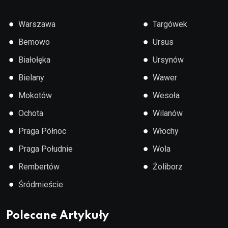
●
●
Warszawa
Targówek
●
●
Bemowo
Ursus
●
●
Białołęka
Ursynów
●
●
Bielany
Wawer
●
●
Mokotów
Wesoła
●
●
Ochota
Wilanów
●
●
Praga Północ
Włochy
●
●
Praga Południe
Wola
●
●
Rembertów
Żoliborz
●
Śródmieście
Polecane Artykuły