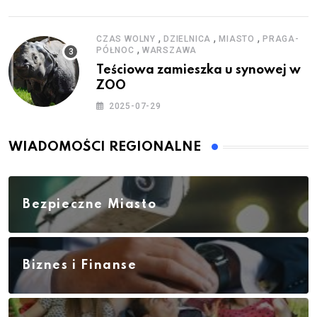
,
,
,
CZAS WOLNY
DZIELNICA
MIASTO
PRAGA-
,
PÓŁNOC
WARSZAWA
Teściowa zamieszka u synowej w
ZOO
2025-07-29
WIADOMOŚCI REGIONALNE
Bezpieczne Miasto
Biznes i Finanse