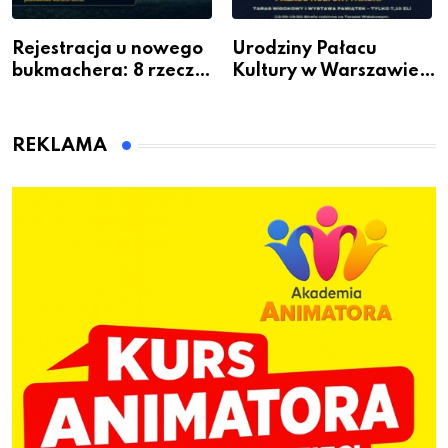
Rejestracja u nowego
Urodziny Pałacu
bukmachera: 8 rzeczy,
Kultury w Warszawie –
które warto sprawdzić
skorzystaj z
przed pierwszą wpłatą
urodzinowych atrakcji!
REKLAMA