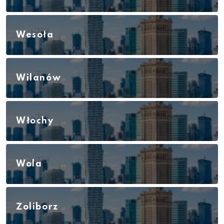
Wesoła
Wilanów
Włochy
Wola
Żoliborz