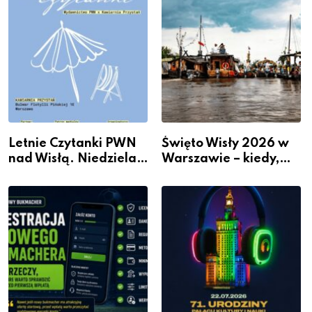
Kosztownego Remontu
Letnie Czytanki PWN
Święto Wisły 2026 w
nad Wisłą. Niedziela z
Warszawie – kiedy,
książką, kawą i chwilą
gdzie i co się będzie
dla siebie
działo 2 sierpnia