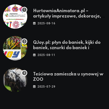
HurtowniaAnimatora.pl –
artykuły imprezowe, dekoracje,
stroje i akcesoria dla animatorów
2025-08-16
QJoy.pl: płyn do baniek, kijki do
baniek, sznurki do baniek i
zestawy do baniek
2025-08-11
Teściowa zamieszka u synowej w
ZOO
2025-07-29