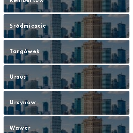
Rembertów
Śródmieście
Targówek
Ursus
Ursynów
Wawer