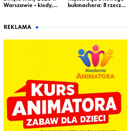
Warszawie – kiedy,
bukmachera: 8 rzeczy,
gdzie i co się będzie
które warto sprawdzić
działo 2 sierpnia
przed pierwszą wpłatą
REKLAMA