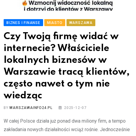
BIZNES I FINANSE
MIASTO
WARSZAWA
Czy Twoją firmę widać w
internecie? Właściciele
lokalnych biznesów w
Warszawie tracą klientów,
często nawet o tym nie
wiedząc
BY
WARSZAWAINFO24.PL
2025-12-07
W całej Polsce działa już ponad dwa miliony firm, a tempo
zakładania nowych działalności wciąż rośnie. Jednocześnie