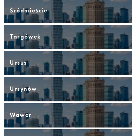
Śródmieście
Targówek
Ursus
Ursynów
Wawer