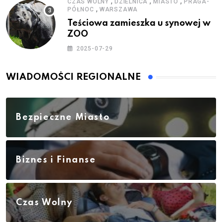
,
,
,
CZAS WOLNY
DZIELNICA
MIASTO
PRAGA-
,
PÓŁNOC
WARSZAWA
Teściowa zamieszka u synowej w
ZOO
2025-07-29
WIADOMOŚCI REGIONALNE
Bezpieczne Miasto
Biznes i Finanse
Czas Wolny