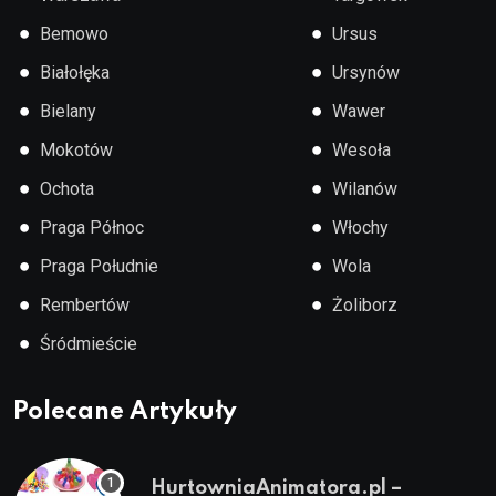
●
●
Bemowo
Ursus
●
●
Białołęka
Ursynów
●
●
Bielany
Wawer
●
●
Mokotów
Wesoła
●
●
Ochota
Wilanów
●
●
Praga Północ
Włochy
●
●
Praga Południe
Wola
●
●
Rembertów
Żoliborz
●
Śródmieście
Polecane Artykuły
HurtowniaAnimatora.pl –