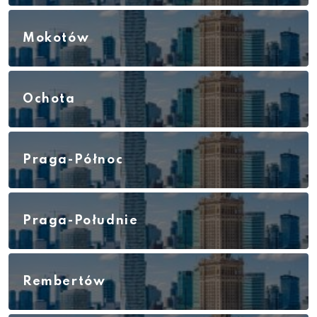
Mokotów
Ochota
Praga-Północ
Praga-Południe
Rembertów