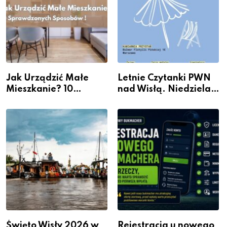
Jak Urządzić Małe
Letnie Czytanki PWN
Mieszkanie? 10
nad Wisłą. Niedziela z
Sposobów Na Więcej
książką, kawą i chwilą
Przestrzeni Bez
dla siebie
Kosztownego Remontu
Święto Wisły 2026 w
Rejestracja u nowego