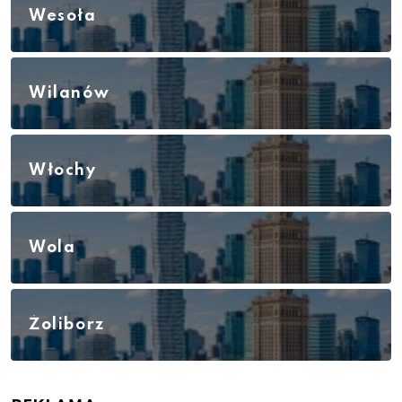
Wesoła
Wilanów
Włochy
Wola
Żoliborz