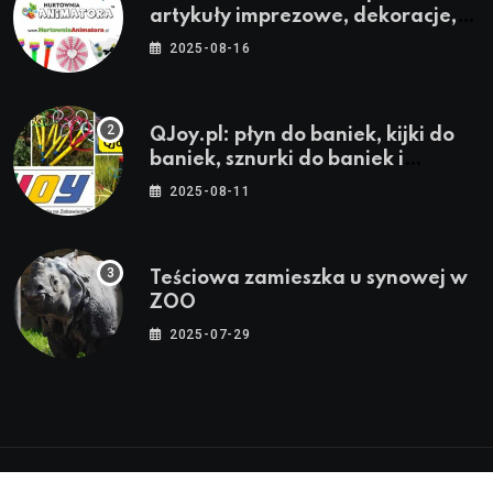
artykuły imprezowe, dekoracje,
stroje i akcesoria dla animatorów
2025-08-16
QJoy.pl: płyn do baniek, kijki do
baniek, sznurki do baniek i
zestawy do baniek
2025-08-11
Teściowa zamieszka u synowej w
ZOO
2025-07-29
© 2024-2026 Twoja Warszawa, Twoja Dzielnica™ |