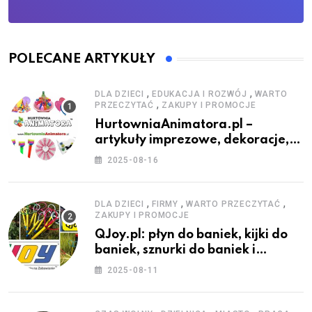
POLECANE ARTYKUŁY
,
,
DLA DZIECI
EDUKACJA I ROZWÓJ
WARTO
,
PRZECZYTAĆ
ZAKUPY I PROMOCJE
HurtowniaAnimatora.pl –
artykuły imprezowe, dekoracje,
stroje i akcesoria dla animatorów
2025-08-16
,
,
,
DLA DZIECI
FIRMY
WARTO PRZECZYTAĆ
ZAKUPY I PROMOCJE
QJoy.pl: płyn do baniek, kijki do
baniek, sznurki do baniek i
zestawy do baniek
2025-08-11