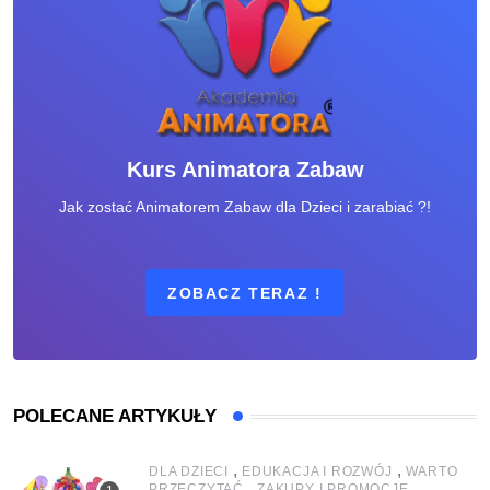
Kurs Animatora Zabaw
Jak zostać Animatorem Zabaw dla Dzieci i zarabiać ?!
ZOBACZ TERAZ !
POLECANE ARTYKUŁY
,
,
DLA DZIECI
EDUKACJA I ROZWÓJ
WARTO
,
PRZECZYTAĆ
ZAKUPY I PROMOCJE