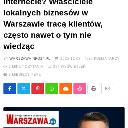
internecie? Właściciele
lokalnych biznesów w
Warszawie tracą klientów,
często nawet o tym nie
wiedząc
BY
WARSZAWAINFO24.PL
2025-12-07
0
KOMENTARZY
2 MINUT CZYTANIA
394
WYŚWIETLEŃ
8 MIESIĘCY TEMU
Pinterest
Whatsapp
Cloud
StumbleUpon
Print
Share
via
Email