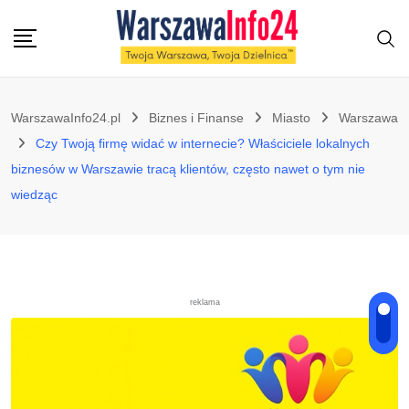
Skip
to
content
WarszawaInfo24.pl
Biznes i Finanse
Miasto
Warszawa
Czy Twoją firmę widać w internecie? Właściciele lokalnych
biznesów w Warszawie tracą klientów, często nawet o tym nie
wiedząc
reklama