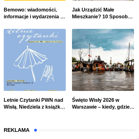
Bemowo: wiadomości,
Jak Urządzić Małe
informacje i wydarzenia z
Mieszkanie? 10 Sposobów
dzielnicy
Na Więcej Przestrzeni Bez
Kosztownego Remontu
Letnie Czytanki PWN nad
Święto Wisły 2026 w
Wisłą. Niedziela z książką,
Warszawie – kiedy, gdzie i
kawą i chwilą dla siebie
co się będzie działo 2
sierpnia
REKLAMA