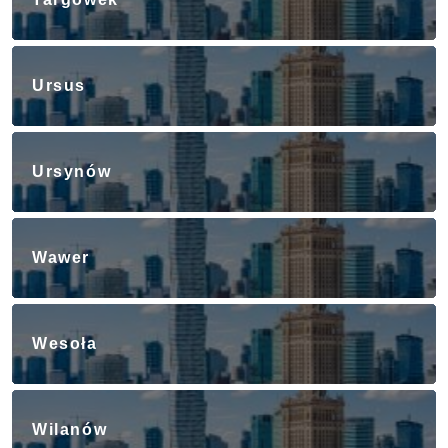
Ursus
Ursynów
Wawer
Wesoła
Wilanów