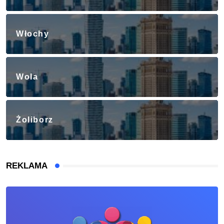
Włochy
Wola
Żoliborz
REKLAMA