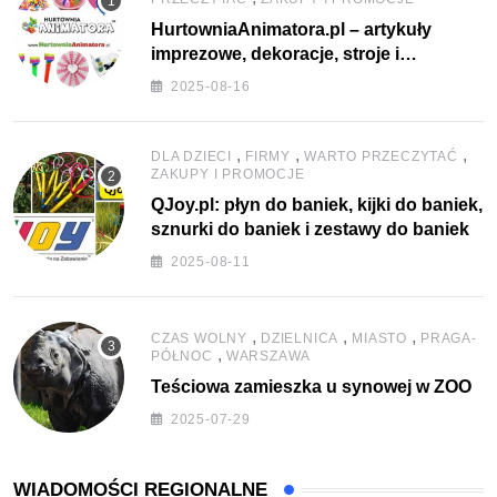
HurtowniaAnimatora.pl – artykuły
imprezowe, dekoracje, stroje i
akcesoria dla animatorów
2025-08-16
,
,
,
DLA DZIECI
FIRMY
WARTO PRZECZYTAĆ
ZAKUPY I PROMOCJE
QJoy.pl: płyn do baniek, kijki do baniek,
sznurki do baniek i zestawy do baniek
2025-08-11
,
,
,
CZAS WOLNY
DZIELNICA
MIASTO
PRAGA-
,
PÓŁNOC
WARSZAWA
Teściowa zamieszka u synowej w ZOO
2025-07-29
WIADOMOŚCI REGIONALNE