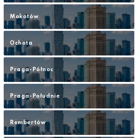
Mokotów
Ochota
Praga-Północ
Praga-Południe
Rembertów