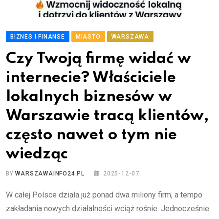
BIZNES I FINANSE
MIASTO
WARSZAWA
Czy Twoją firmę widać w
internecie? Właściciele
lokalnych biznesów w
Warszawie tracą klientów,
często nawet o tym nie
wiedząc
BY
WARSZAWAINFO24.PL
2025-12-07
W całej Polsce działa już ponad dwa miliony firm, a tempo
zakładania nowych działalności wciąż rośnie. Jednocześnie