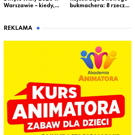
Warszawie – kiedy,
bukmachera: 8 rzeczy,
gdzie i co się będzie
które warto sprawdzić
działo 2 sierpnia
przed pierwszą wpłatą
REKLAMA