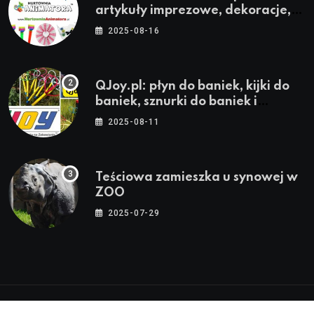
artykuły imprezowe, dekoracje,
stroje i akcesoria dla animatorów
2025-08-16
QJoy.pl: płyn do baniek, kijki do
baniek, sznurki do baniek i
zestawy do baniek
2025-08-11
Teściowa zamieszka u synowej w
ZOO
2025-07-29
© 2024-2026 Twoja Warszawa, Twoja Dzielnica™ |