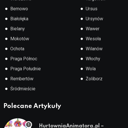
●
●
Bemowo
Ursus
●
●
Białołęka
Ursynów
●
●
Bielany
Wawer
●
●
Mokotów
Wesoła
●
●
Ochota
Wilanów
●
●
Praga Północ
Włochy
●
●
Praga Południe
Wola
●
●
Rembertów
Żoliborz
●
Śródmieście
Polecane Artykuły
HurtowniaAnimatora.pl –