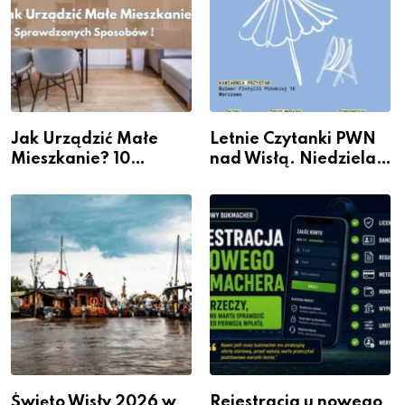
Jak Urządzić Małe
Letnie Czytanki PWN
Mieszkanie? 10
nad Wisłą. Niedziela z
Sposobów Na Więcej
książką, kawą i chwilą
Przestrzeni Bez
dla siebie
Kosztownego Remontu
Święto Wisły 2026 w
Rejestracja u nowego