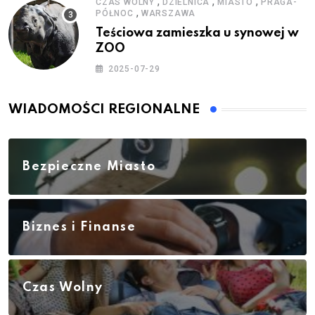
,
,
,
CZAS WOLNY
DZIELNICA
MIASTO
PRAGA-
,
PÓŁNOC
WARSZAWA
Teściowa zamieszka u synowej w
ZOO
2025-07-29
WIADOMOŚCI REGIONALNE
Bezpieczne Miasto
Biznes i Finanse
Czas Wolny