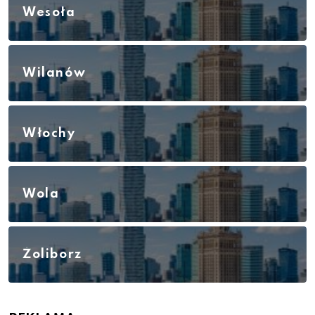
Wesoła
Wilanów
Włochy
Wola
Żoliborz