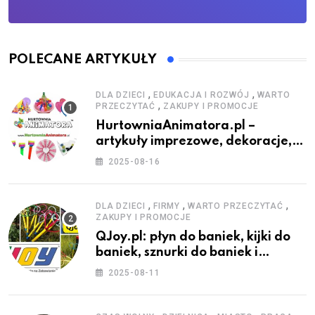
POLECANE ARTYKUŁY
,
,
DLA DZIECI
EDUKACJA I ROZWÓJ
WARTO
,
PRZECZYTAĆ
ZAKUPY I PROMOCJE
HurtowniaAnimatora.pl –
artykuły imprezowe, dekoracje,
stroje i akcesoria dla animatorów
2025-08-16
,
,
,
DLA DZIECI
FIRMY
WARTO PRZECZYTAĆ
ZAKUPY I PROMOCJE
QJoy.pl: płyn do baniek, kijki do
baniek, sznurki do baniek i
zestawy do baniek
2025-08-11