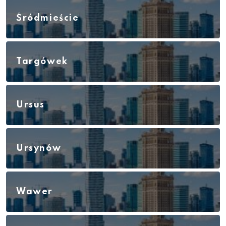
Śródmieście
Targówek
Ursus
Ursynów
Wawer