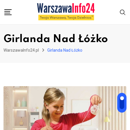
Skip
to
content
Girlanda Nad Łóżko
WarszawaInfo24.pl
Girlanda Nad Łóżko