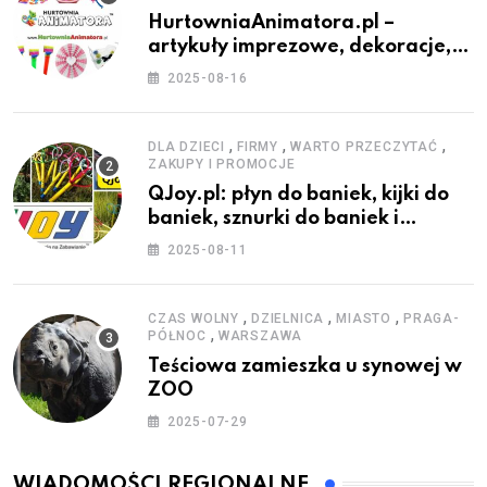
HurtowniaAnimatora.pl –
artykuły imprezowe, dekoracje,
stroje i akcesoria dla animatorów
2025-08-16
,
,
,
DLA DZIECI
FIRMY
WARTO PRZECZYTAĆ
ZAKUPY I PROMOCJE
QJoy.pl: płyn do baniek, kijki do
baniek, sznurki do baniek i
zestawy do baniek
2025-08-11
,
,
,
CZAS WOLNY
DZIELNICA
MIASTO
PRAGA-
,
PÓŁNOC
WARSZAWA
Teściowa zamieszka u synowej w
ZOO
2025-07-29
WIADOMOŚCI REGIONALNE