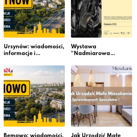
Ursynów: wiadomości,
Wystawa
informacje i
“Nadmiarowa
wydarzenia z dzielnicy
rzeczywistość” w
Galerii XX1
Bemowo: wiadomości,
Jak Urządzić Małe