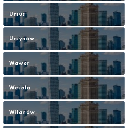
Ursus
Ursynów
Wawer
Wesoła
Wilanów