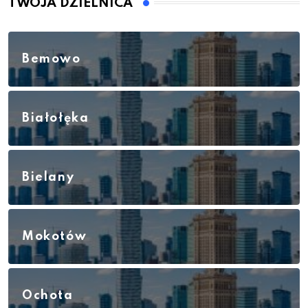
TWOJA DZIELNICA
Bemowo
Białołęka
Bielany
Mokotów
Ochota