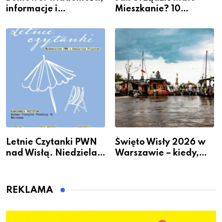
informacje i
Mieszkanie? 10
wydarzenia z dzielnicy
Sposobów Na Więcej
Przestrzeni Bez
Kosztownego Remontu
Letnie Czytanki PWN
Święto Wisły 2026 w
nad Wisłą. Niedziela z
Warszawie – kiedy,
książką, kawą i chwilą
gdzie i co się będzie
dla siebie
działo 2 sierpnia
REKLAMA