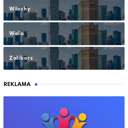
Włochy
Wola
Żoliborz
REKLAMA