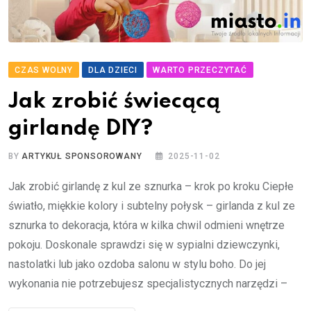
CZAS WOLNY
DLA DZIECI
WARTO PRZECZYTAĆ
Jak zrobić świecącą
girlandę DIY?
BY
ARTYKUŁ SPONSOROWANY
2025-11-02
Jak zrobić girlandę z kul ze sznurka – krok po kroku Ciepłe
światło, miękkie kolory i subtelny połysk – girlanda z kul ze
sznurka to dekoracja, która w kilka chwil odmieni wnętrze
pokoju. Doskonale sprawdzi się w sypialni dziewczynki,
nastolatki lub jako ozdoba salonu w stylu boho. Do jej
wykonania nie potrzebujesz specjalistycznych narzędzi –