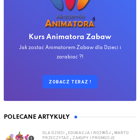
Kurs Animatora Zabaw
Jak zostać Animatorem Zabaw dla Dzieci i
zarabiać ?!
ZOBACZ TERAZ !
POLECANE ARTYKUŁY
,
,
DLA DZIECI
EDUKACJA I ROZWÓJ
WARTO
,
PRZECZYTAĆ
ZAKUPY I PROMOCJE