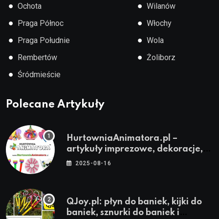
●
●
Ochota
Wilanów
●
●
Praga Północ
Włochy
●
●
Praga Południe
Wola
●
●
Rembertów
Żoliborz
●
Śródmieście
Polecane Artykuły
HurtowniaAnimatora.pl –
artykuły imprezowe, dekoracje,
stroje i akcesoria dla animatorów
2025-08-16
QJoy.pl: płyn do baniek, kijki do
baniek, sznurki do baniek i