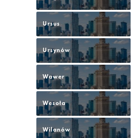
Ursus
Ursynów
Wawer
Wesoła
Wilanów