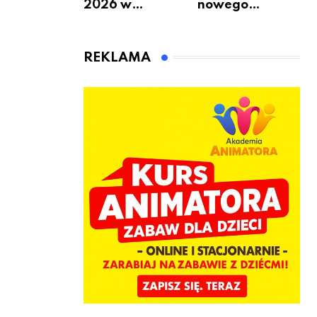
2026 w
nowego
Warszawie –
bukmachera: 8
kiedy, gdzie i co
rzeczy, które
się będzie działo
warto
REKLAMA
2 sierpnia
sprawdzić przed
pierwszą
wpłatą