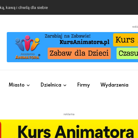
o się będzie działo 2 sierpnia
rek
Miasto
Dzielnica
Firmy
Wydarzenia
reklama