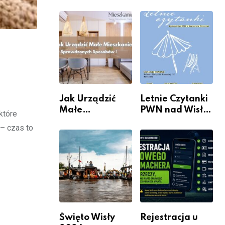
rzeczywistość”
informacje i
w Galerii XX1
wydarzenia z
dzielnicy
Jak Urządzić
Letnie Czytanki
Małe
PWN nad Wisłą.
które
Mieszkanie? 10
Niedziela z
 – czas to
Sposobów Na
książką, kawą i
Więcej
chwilą dla
Przestrzeni Bez
siebie
Kosztownego
Remontu
Święto Wisły
Rejestracja u