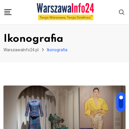
Skip
to
content
Ikonografia
WarszawaInfo24.pl
Ikonografia