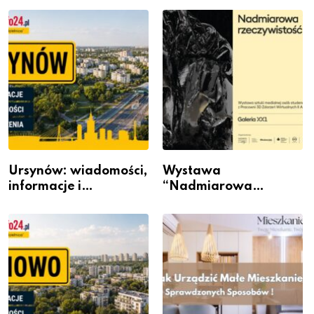
Ursynów: wiadomości,
Wystawa
informacje i
“Nadmiarowa
wydarzenia z dzielnicy
rzeczywistość” w
Galerii XX1