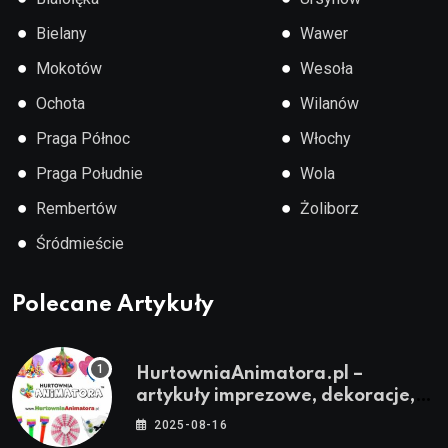
●
●
Bielany
Wawer
●
●
Mokotów
Wesoła
●
●
Ochota
Wilanów
●
●
Praga Północ
Włochy
●
●
Praga Południe
Wola
●
●
Rembertów
Żoliborz
●
Śródmieście
Polecane Artykuły
HurtowniaAnimatora.pl –
artykuły imprezowe, dekoracje,
stroje i akcesoria dla animatorów
2025-08-16