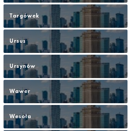
Targówek
Ursus
Ursynów
Wawer
Wesoła