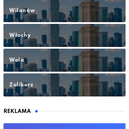
Wilanów
Włochy
Wola
Żoliborz
REKLAMA