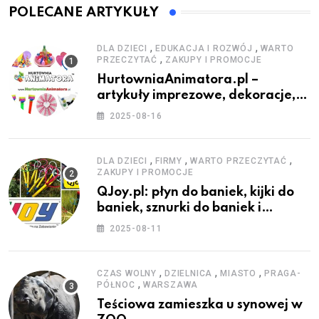
POLECANE ARTYKUŁY
,
,
DLA DZIECI
EDUKACJA I ROZWÓJ
WARTO
,
PRZECZYTAĆ
ZAKUPY I PROMOCJE
HurtowniaAnimatora.pl –
artykuły imprezowe, dekoracje,
stroje i akcesoria dla animatorów
2025-08-16
,
,
,
DLA DZIECI
FIRMY
WARTO PRZECZYTAĆ
ZAKUPY I PROMOCJE
QJoy.pl: płyn do baniek, kijki do
baniek, sznurki do baniek i
zestawy do baniek
2025-08-11
,
,
,
CZAS WOLNY
DZIELNICA
MIASTO
PRAGA-
,
PÓŁNOC
WARSZAWA
Teściowa zamieszka u synowej w