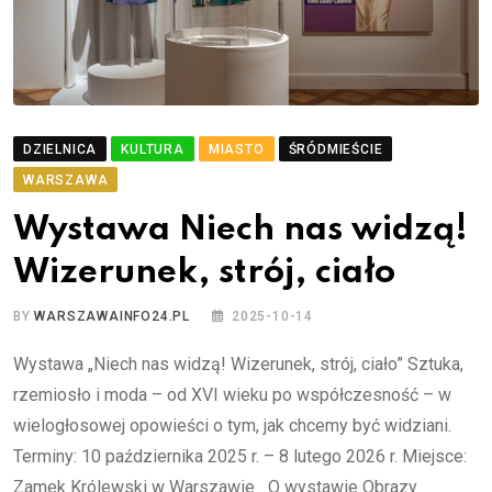
DZIELNICA
KULTURA
MIASTO
ŚRÓDMIEŚCIE
WARSZAWA
Wystawa Niech nas widzą!
Wizerunek, strój, ciało
BY
WARSZAWAINFO24.PL
2025-10-14
Wystawa „Niech nas widzą! Wizerunek, strój, ciało” Sztuka,
rzemiosło i moda – od XVI wieku po współczesność – w
wielogłosowej opowieści o tym, jak chcemy być widziani.
Terminy: 10 października 2025 r. – 8 lutego 2026 r. Miejsce:
Zamek Królewski w Warszawie O wystawie Obrazy