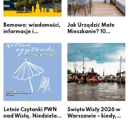
Bemowo: wiadomości,
Jak Urządzić Małe
informacje i
Mieszkanie? 10
wydarzenia z dzielnicy
Sposobów Na Więcej
Przestrzeni Bez
Kosztownego Remontu
Letnie Czytanki PWN
Święto Wisły 2026 w
nad Wisłą. Niedziela z
Warszawie – kiedy,
książką, kawą i chwilą
gdzie i co się będzie
dla siebie
działo 2 sierpnia