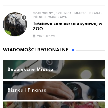
,
,
,
CZAS WOLNY
DZIELNICA
MIASTO
PRAGA-
,
PÓŁNOC
WARSZAWA
Teściowa zamieszka u synowej w
ZOO
2025-07-29
WIADOMOŚCI REGIONALNE
Bezpieczne Miasto
Biznes i Finanse