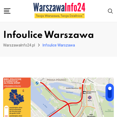
Skip
to
content
Infoulice Warszawa
WarszawaInfo24.pl
Infoulice Warszawa