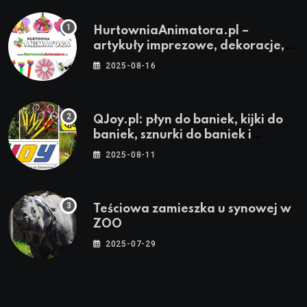
HurtowniaAnimatora.pl –
artykuły imprezowe, dekoracje,
stroje i akcesoria dla animatorów
2025-08-16
QJoy.pl: płyn do baniek, kijki do
baniek, sznurki do baniek i
zestawy do baniek
2025-08-11
Teściowa zamieszka u synowej w
ZOO
2025-07-29