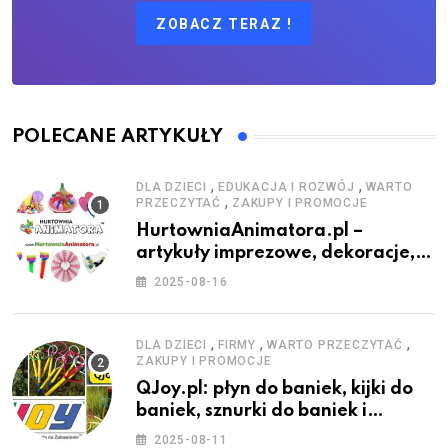
ZOBACZ TERAZ !
POLECANE ARTYKUŁY
,
,
DLA DZIECI
EDUKACJA I ROZWÓJ
WARTO
,
PRZECZYTAĆ
ZAKUPY I PROMOCJE
HurtowniaAnimatora.pl –
artykuły imprezowe, dekoracje,
stroje i akcesoria dla animatorów
2025-08-16
,
,
,
DLA DZIECI
FIRMY
WARTO PRZECZYTAĆ
ZAKUPY I PROMOCJE
QJoy.pl: płyn do baniek, kijki do
baniek, sznurki do baniek i
zestawy do baniek
2025-08-11