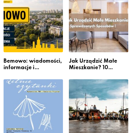
Bemowo: wiadomości,
Jak Urządzić Małe
informacje i
Mieszkanie? 10
wydarzenia z dzielnicy
Sposobów Na Więcej
Przestrzeni Bez
Kosztownego Remontu