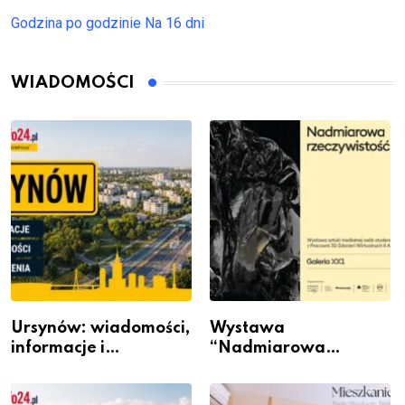
Godzina po godzinie
Na 16 dni
WIADOMOŚCI
Ursynów: wiadomości,
Wystawa
informacje i
“Nadmiarowa
wydarzenia z dzielnicy
rzeczywistość” w
Galerii XX1