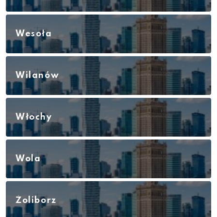
Wesoła
Wilanów
Włochy
Wola
Żoliborz