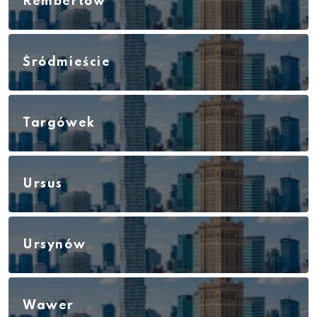
Rembertów
Śródmieście
Targówek
Ursus
Ursynów
Wawer