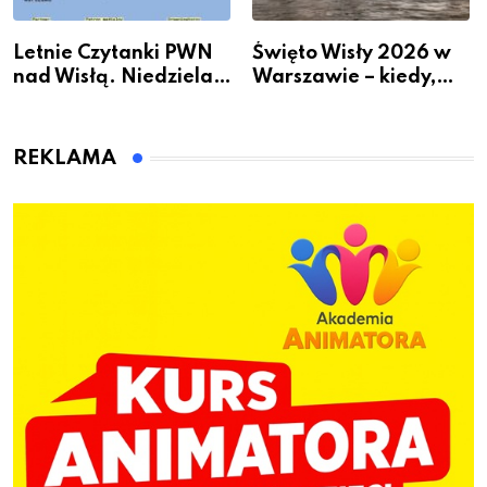
Letnie Czytanki PWN
Święto Wisły 2026 w
nad Wisłą. Niedziela z
Warszawie – kiedy,
książką, kawą i chwilą
gdzie i co się będzie
dla siebie
działo 2 sierpnia
REKLAMA