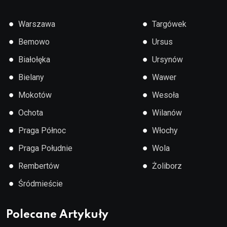
●
●
Warszawa
Targówek
●
●
Bemowo
Ursus
●
●
Białołęka
Ursynów
●
●
Bielany
Wawer
●
●
Mokotów
Wesoła
●
●
Ochota
Wilanów
●
●
Praga Północ
Włochy
●
●
Praga Południe
Wola
●
●
Rembertów
Żoliborz
●
Śródmieście
Polecane Artykuły