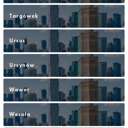
Targówek
Ursus
Ursynów
Wawer
Wesoła