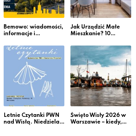
Bemowo: wiadomości,
Jak Urządzić Małe
informacje i
Mieszkanie? 10
wydarzenia z dzielnicy
Sposobów Na Więcej
Przestrzeni Bez
Kosztownego Remontu
Letnie Czytanki PWN
Święto Wisły 2026 w
nad Wisłą. Niedziela z
Warszawie – kiedy,
książką, kawą i chwilą
gdzie i co się będzie
dla siebie
działo 2 sierpnia