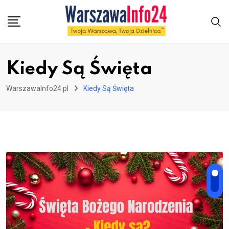
Skip
to
content
Kiedy Są Święta
WarszawaInfo24.pl
Kiedy Są Święta