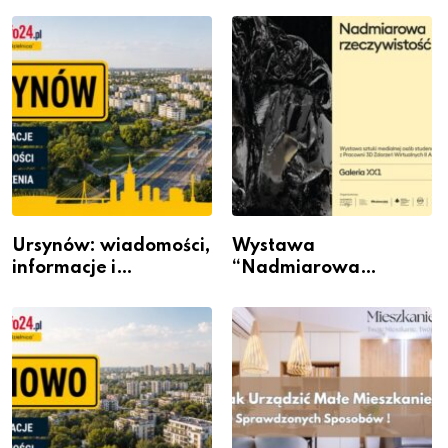
Ursynów: wiadomości,
Wystawa
informacje i
“Nadmiarowa
wydarzenia z dzielnicy
rzeczywistość” w
Galerii XX1