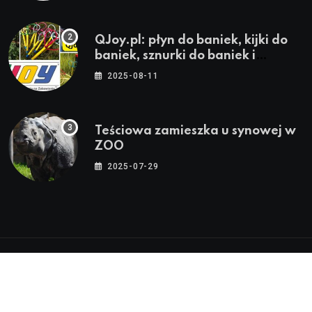
QJoy.pl: płyn do baniek, kijki do
baniek, sznurki do baniek i
zestawy do baniek
2025-08-11
Teściowa zamieszka u synowej w
ZOO
2025-07-29
© 2024-2026 Twoja Warszawa, Twoja Dzielnica™ |
Wszystkie Prawa Zastrzeżone by
WarszawaInfo24.pl