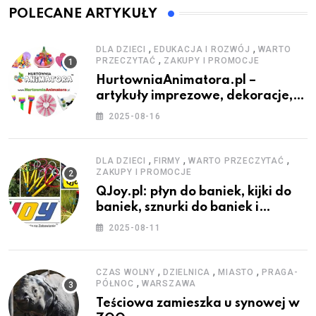
POLECANE ARTYKUŁY
,
,
DLA DZIECI
EDUKACJA I ROZWÓJ
WARTO
,
PRZECZYTAĆ
ZAKUPY I PROMOCJE
HurtowniaAnimatora.pl –
artykuły imprezowe, dekoracje,
stroje i akcesoria dla animatorów
2025-08-16
,
,
,
DLA DZIECI
FIRMY
WARTO PRZECZYTAĆ
ZAKUPY I PROMOCJE
QJoy.pl: płyn do baniek, kijki do
baniek, sznurki do baniek i
zestawy do baniek
2025-08-11
,
,
,
CZAS WOLNY
DZIELNICA
MIASTO
PRAGA-
,
PÓŁNOC
WARSZAWA
Teściowa zamieszka u synowej w