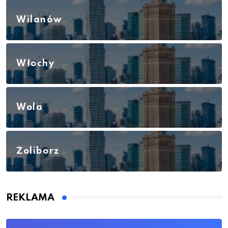
Wilanów
Włochy
Wola
Żoliborz
REKLAMA