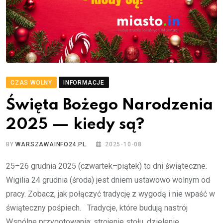
CZAS WOLNY
INFORMACJE
Święta Bożego Narodzenia
2025 — kiedy są?
BY
WARSZAWAINFO24.PL
2025-10-08
25–26 grudnia 2025 (czwartek–piątek) to dni świąteczne.
Wigilia 24 grudnia (środa) jest dniem ustawowo wolnym od
pracy. Zobacz, jak połączyć tradycję z wygodą i nie wpaść w
świąteczny pośpiech. Tradycje, które budują nastrój
Wspólne przygotowania: strojenie stołu, dzielenie