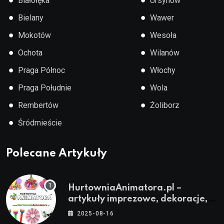
Białołęka
Ursynów
●
●
Bielany
Wawer
●
●
Mokotów
Wesoła
●
●
Ochota
Wilanów
●
●
Praga Północ
Włochy
●
●
Praga Południe
Wola
●
●
Rembertów
Żoliborz
●
Śródmieście
Polecane Artykuły
HurtowniaAnimatora.pl –
artykuły imprezowe, dekoracje,
stroje i akcesoria dla animatorów
2025-08-16