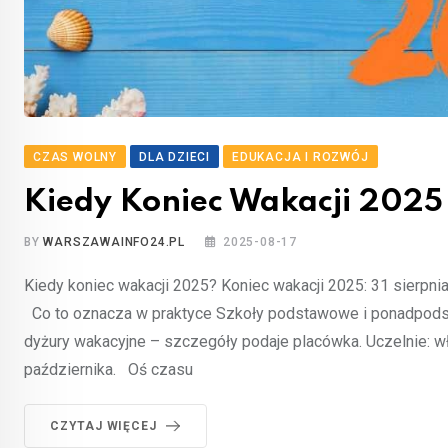
CZAS WOLNY
DLA DZIECI
EDUKACJA I ROZWÓJ
Kiedy Koniec Wakacji 2025
BY
WARSZAWAINFO24.PL
2025-08-17
Kiedy koniec wakacji 2025? Koniec wakacji 2025: 31 sierpnia
Co to oznacza w praktyce Szkoły podstawowe i ponadpodst
dyżury wakacyjne – szczegóły podaje placówka. Uczelnie: wł
października. Oś czasu
CZYTAJ WIĘCEJ