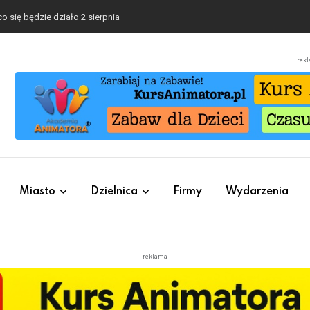
re warto sprawdzić przed pierwszą wpłatą
rek
Miasto
Dzielnica
Firmy
Wydarzenia
reklama