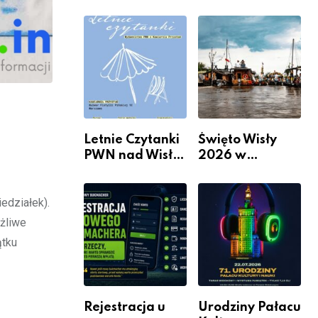
informacje i
Mieszkanie? 10
wydarzenia z
Sposobów Na
dzielnicy
Więcej
Przestrzeni Bez
Kosztownego
Remontu
Letnie Czytanki
Święto Wisły
PWN nad Wisłą.
2026 w
Niedziela z
Warszawie –
książką, kawą i
kiedy, gdzie i co
chwilą dla
się będzie działo
edziałek).
siebie
2 sierpnia
żliwe
ątku
Rejestracja u
Urodziny Pałacu