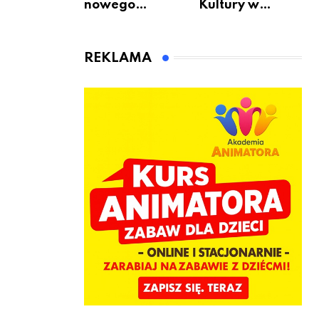
nowego
Kultury w
bukmachera: 8
Warszawie –
rzeczy, które
skorzystaj z
warto
urodzinowych
REKLAMA
sprawdzić przed
atrakcji!
pierwszą
wpłatą