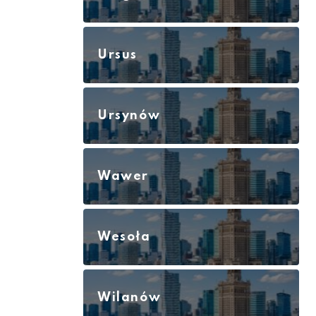
Ursus
Ursynów
Wawer
Wesoła
Wilanów