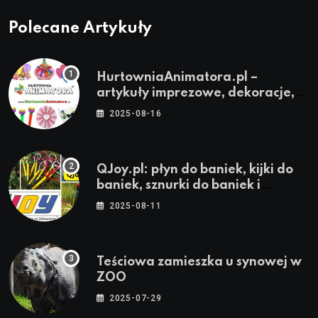
Polecane Artykuły
HurtowniaAnimatora.pl –
artykuły imprezowe, dekoracje,
stroje i akcesoria dla animatorów
2025-08-16
QJoy.pl: płyn do baniek, kijki do
baniek, sznurki do baniek i
zestawy do baniek
2025-08-11
Teściowa zamieszka u synowej w
ZOO
2025-07-29