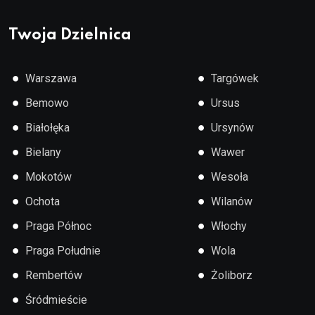
Twoja Dzielnica
●
●
Warszawa
Targówek
●
●
Bemowo
Ursus
●
●
Białołęka
Ursynów
●
●
Bielany
Wawer
●
●
Mokotów
Wesoła
●
●
Ochota
Wilanów
●
●
Praga Północ
Włochy
●
●
Praga Południe
Wola
●
●
Rembertów
Żoliborz
●
Śródmieście