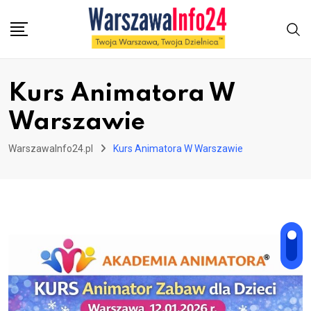
Skip
to
content
Kurs Animatora W
Warszawie
WarszawaInfo24.pl
Kurs Animatora W Warszawie