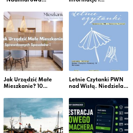
“Nadmiarowa
informacje i
rzeczywistość” w
wydarzenia z dzielnicy
Galerii XX1
Jak Urządzić Małe
Letnie Czytanki PWN
Mieszkanie? 10
nad Wisłą. Niedziela z
Sposobów Na Więcej
książką, kawą i chwilą
Przestrzeni Bez
dla siebie
Kosztownego Remontu