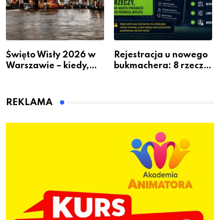
Święto Wisły 2026 w
Rejestracja u nowego
Warszawie – kiedy,
bukmachera: 8 rzeczy,
gdzie i co się będzie
które warto sprawdzić
działo 2 sierpnia
przed pierwszą wpłatą
REKLAMA