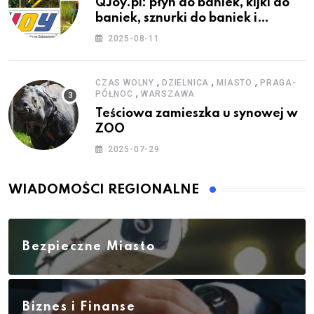
QJoy.pl: płyn do baniek, kijki do
baniek, sznurki do baniek i
zestawy do baniek
2025-08-11
,
,
,
CZAS WOLNY
DZIELNICA
MIASTO
PRAGA-
,
PÓŁNOC
WARSZAWA
Teściowa zamieszka u synowej w
ZOO
2025-07-29
WIADOMOŚCI REGIONALNE
Bezpieczne Miasto
Biznes i Finanse