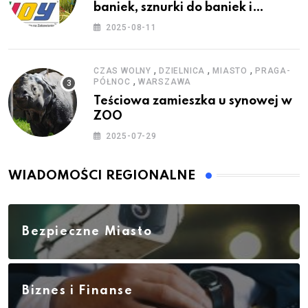
baniek, sznurki do baniek i
zestawy do baniek
2025-08-11
,
,
,
CZAS WOLNY
DZIELNICA
MIASTO
PRAGA-
,
PÓŁNOC
WARSZAWA
Teściowa zamieszka u synowej w
ZOO
2025-07-29
WIADOMOŚCI REGIONALNE
Bezpieczne Miasto
Biznes i Finanse