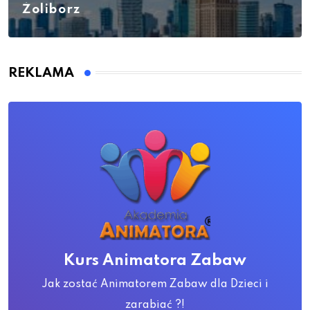
Żoliborz
REKLAMA
Kurs Animatora Zabaw
Jak zostać Animatorem Zabaw dla Dzieci i
zarabiać ?!