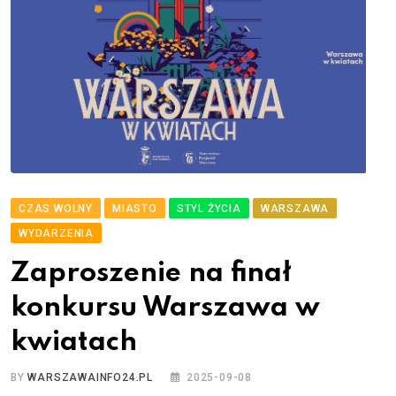
CZAS WOLNY
MIASTO
STYL ŻYCIA
WARSZAWA
WYDARZENIA
Zaproszenie na finał
konkursu Warszawa w
kwiatach
BY
WARSZAWAINFO24.PL
2025-09-08