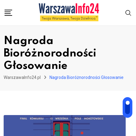
Skip
to
content
Nagroda
Bioróżnorodności
Głosowanie
WarszawaInfo24.pl
Nagroda Bioróżnorodności Głosowanie