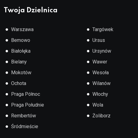
Twoja Dzielnica
●
●
Warszawa
Targówek
●
●
Bemowo
Ursus
●
●
Białołęka
Ursynów
●
●
Bielany
Wawer
●
●
Mokotów
Wesoła
●
●
Ochota
Wilanów
●
●
Praga Północ
Włochy
●
●
Praga Południe
Wola
●
●
Rembertów
Żoliborz
●
Śródmieście