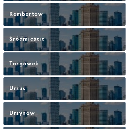
Rembertów
Śródmieście
Targówek
Ursus
Ursynów