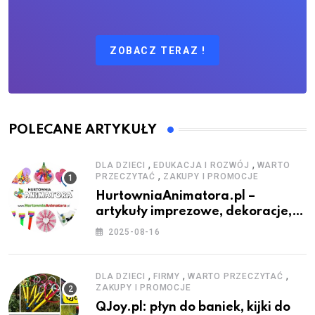
ZOBACZ TERAZ !
POLECANE ARTYKUŁY
,
,
DLA DZIECI
EDUKACJA I ROZWÓJ
WARTO
,
PRZECZYTAĆ
ZAKUPY I PROMOCJE
HurtowniaAnimatora.pl –
artykuły imprezowe, dekoracje,
stroje i akcesoria dla animatorów
2025-08-16
,
,
,
DLA DZIECI
FIRMY
WARTO PRZECZYTAĆ
ZAKUPY I PROMOCJE
QJoy.pl: płyn do baniek, kijki do