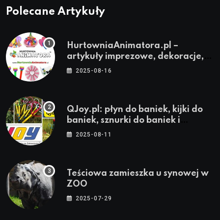
Polecane Artykuły
HurtowniaAnimatora.pl –
artykuły imprezowe, dekoracje,
stroje i akcesoria dla animatorów
2025-08-16
QJoy.pl: płyn do baniek, kijki do
baniek, sznurki do baniek i
zestawy do baniek
2025-08-11
Teściowa zamieszka u synowej w
ZOO
2025-07-29