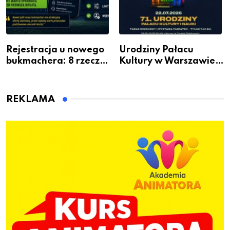
Rejestracja u nowego
Urodziny Pałacu
bukmachera: 8 rzeczy,
Kultury w Warszawie –
które warto sprawdzić
skorzystaj z
przed pierwszą wpłatą
urodzinowych atrakcji!
REKLAMA