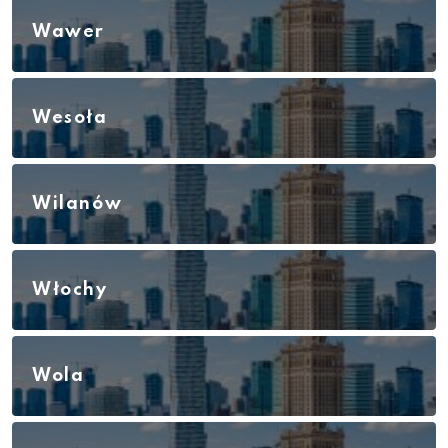
Wawer
Wesoła
Wilanów
Włochy
Wola