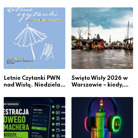
wydarzenia z dzielnicy
Sposobów Na Więcej
Przestrzeni Bez
Kosztownego Remontu
Letnie Czytanki PWN
Święto Wisły 2026 w
nad Wisłą. Niedziela z
Warszawie – kiedy,
książką, kawą i chwilą
gdzie i co się będzie
dla siebie
działo 2 sierpnia