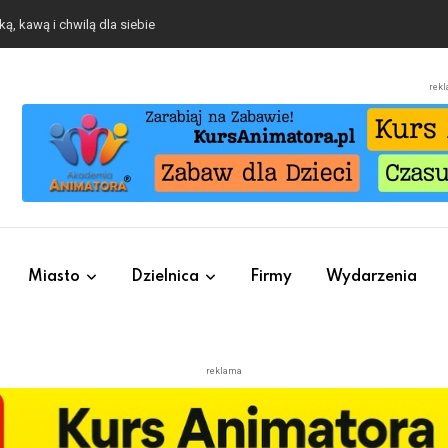
ą, kawą i chwilą dla siebie
rek
Miasto
Dzielnica
Firmy
Wydarzenia
reklama