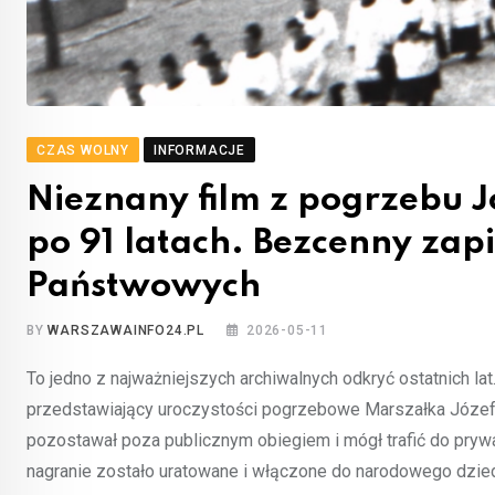
CZAS WOLNY
INFORMACJE
Nieznany film z pogrzebu J
po 91 latach. Bezcenny zapis
Państwowych
BY
WARSZAWAINFO24.PL
2026-05-11
To jedno z najważniejszych archiwalnych odkryć ostatnich l
przedstawiający uroczystości pogrzebowe Marszałka Józefa 
pozostawał poza publicznym obiegiem i mógł trafić do pry
nagranie zostało uratowane i włączone do narodowego dzied