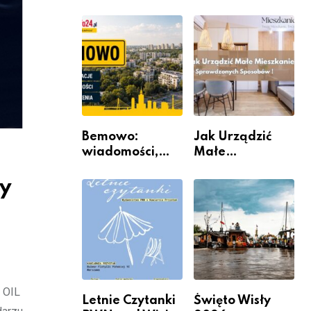
informacje i
rzeczywistość”
wydarzenia z
w Galerii XX1
dzielnicy
Bemowo:
Jak Urządzić
wiadomości,
Małe
informacje i
Mieszkanie? 10
wydarzenia z
Sposobów Na
ny
dzielnicy
Więcej
Przestrzeni Bez
Kosztownego
Remontu
 OIL
Letnie Czytanki
Święto Wisły