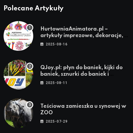
Polecane Artykuły
HurtowniaAnimatora.pl –
artykuły imprezowe, dekoracje,
stroje i akcesoria dla animatorów
2025-08-16
QJoy.pl: płyn do baniek, kijki do
baniek, sznurki do baniek i
zestawy do baniek
2025-08-11
Teściowa zamieszka u synowej w
ZOO
2025-07-29