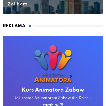
Żoliborz
REKLAMA
Kurs Animatora Zabaw
Jak zostać Animatorem Zabaw dla Dzieci i
zarabiać ?!