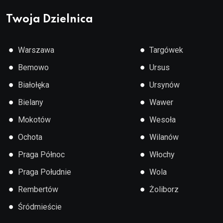
Twoja Dzielnica
●
●
Warszawa
Targówek
●
●
Bemowo
Ursus
●
●
Białołęka
Ursynów
●
●
Bielany
Wawer
●
●
Mokotów
Wesoła
●
●
Ochota
Wilanów
●
●
Praga Północ
Włochy
●
●
Praga Południe
Wola
●
●
Rembertów
Żoliborz
●
Śródmieście