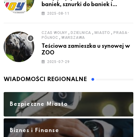
baniek, sznurki do baniek i
zestawy do baniek
2025-08-11
,
,
,
CZAS WOLNY
DZIELNICA
MIASTO
PRAGA-
,
PÓŁNOC
WARSZAWA
Teściowa zamieszka u synowej w
ZOO
2025-07-29
WIADOMOŚCI REGIONALNE
Bezpieczne Miasto
Biznes i Finanse