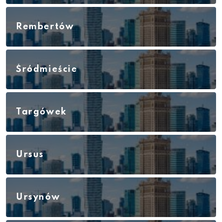
Rembertów
Śródmieście
Targówek
Ursus
Ursynów