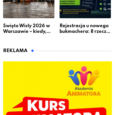
Święto Wisły 2026 w
Rejestracja u nowego
Warszawie – kiedy,
bukmachera: 8 rzeczy,
gdzie i co się będzie
które warto sprawdzić
działo 2 sierpnia
przed pierwszą wpłatą
REKLAMA