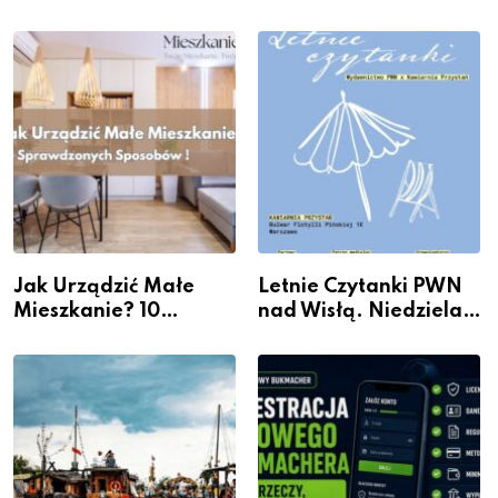
rzeczywistość” w
wydarzenia z dzielnicy
Galerii XX1
Jak Urządzić Małe
Letnie Czytanki PWN
Mieszkanie? 10
nad Wisłą. Niedziela z
Sposobów Na Więcej
książką, kawą i chwilą
Przestrzeni Bez
dla siebie
Kosztownego Remontu