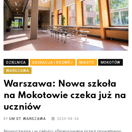
DZIELNICA
EDUKACJA I ROZWÓJ
MIASTO
MOKOTÓW
WARSZAWA
Warszawa: Nowa szkoła
na Mokotowie czeka już na
uczniów
BY
UM ST. WARSZAWA
2025-08-26
Nowoczesna i w całości sfinansowana przez prywatnego