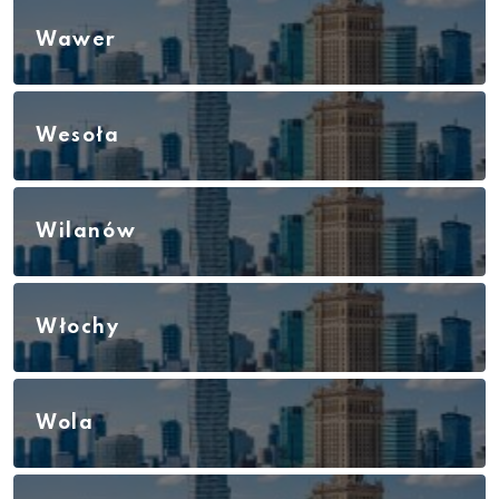
Wawer
Wesoła
Wilanów
Włochy
Wola