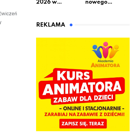
2026 w
nowego
Warszawie –
bukmachera: 8
 ćwiczeń
kiedy, gdzie i co
rzeczy, które
y
się będzie działo
warto
REKLAMA
2 sierpnia
sprawdzić przed
pierwszą
wpłatą