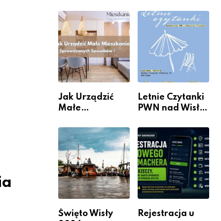
rzeczywistość”
informacje i
w Galerii XX1
wydarzenia z
dzielnicy
Jak Urządzić
Letnie Czytanki
Małe
PWN nad Wisłą.
Mieszkanie? 10
Niedziela z
Sposobów Na
książką, kawą i
Więcej
chwilą dla
Przestrzeni Bez
siebie
Kosztownego
Remontu
ia
Święto Wisły
Rejestracja u