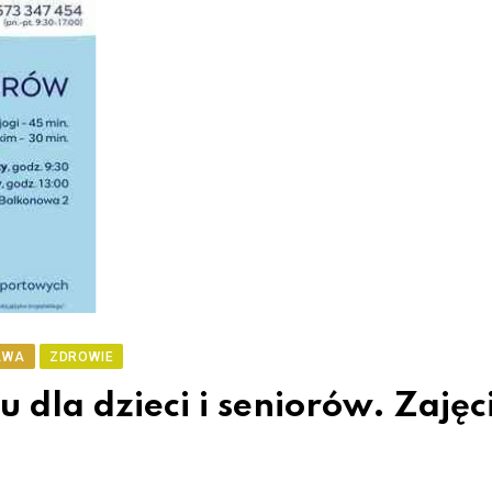
AWA
ZDROWIE
 dla dzieci i seniorów. Zajęc
a