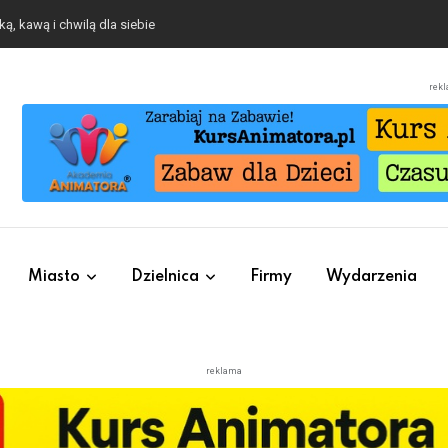
ą, kawą i chwilą dla siebie
rek
Miasto
Dzielnica
Firmy
Wydarzenia
reklama