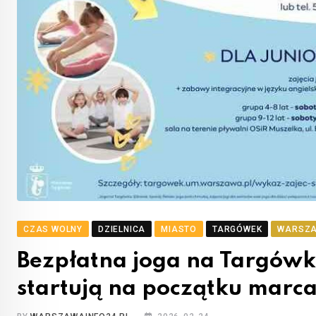
CZAS WOLNY
DZIELNICA
MIASTO
TARGÓWEK
WARSZ
Bezpłatna joga na Targówku
startują na początku marc