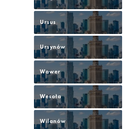
Ursus
Ursynów
Wawer
Wesoła
Wilanów