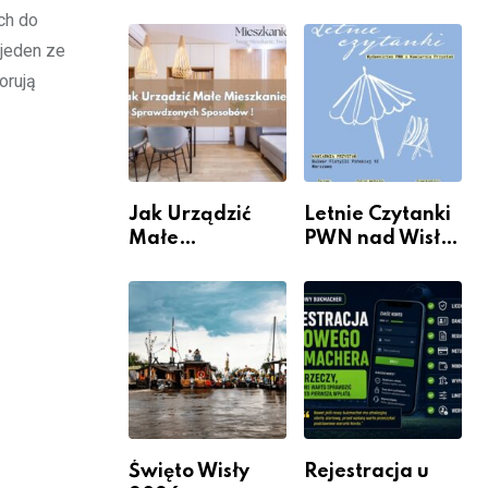
rzeczywistość”
informacje i
ch do
w Galerii XX1
wydarzenia z
jeden ze
dzielnicy
orują
Jak Urządzić
Letnie Czytanki
Małe
PWN nad Wisłą.
Mieszkanie? 10
Niedziela z
Sposobów Na
książką, kawą i
Więcej
chwilą dla
Przestrzeni Bez
siebie
Kosztownego
Remontu
Święto Wisły
Rejestracja u