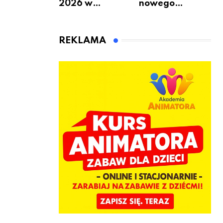
2026 w
nowego
Warszawie –
bukmachera: 8
kiedy, gdzie i co
rzeczy, które
się będzie działo
warto
REKLAMA
2 sierpnia
sprawdzić przed
pierwszą
wpłatą