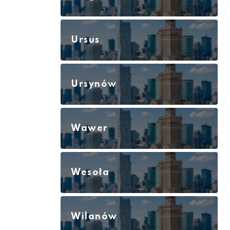
Ursus
Ursynów
Wawer
Wesoła
Wilanów