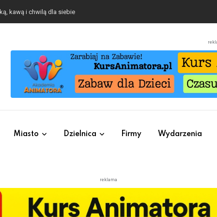
ą, kawą i chwilą dla siebie
rek
Miasto
Dzielnica
Firmy
Wydarzenia
reklama