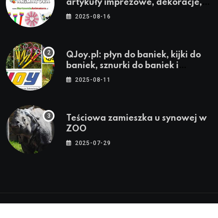
artykuły imprezowe, dekoracje,
stroje i akcesoria dla animatorów
2025-08-16
QJoy.pl: płyn do baniek, kijki do
baniek, sznurki do baniek i
zestawy do baniek
2025-08-11
Teściowa zamieszka u synowej w
ZOO
2025-07-29
© 2024-2026 Twoja Warszawa, Twoja Dzielnica™ |