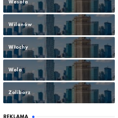
Wesoła
Wilanów
Włochy
Wola
Żoliborz
REKLAMA