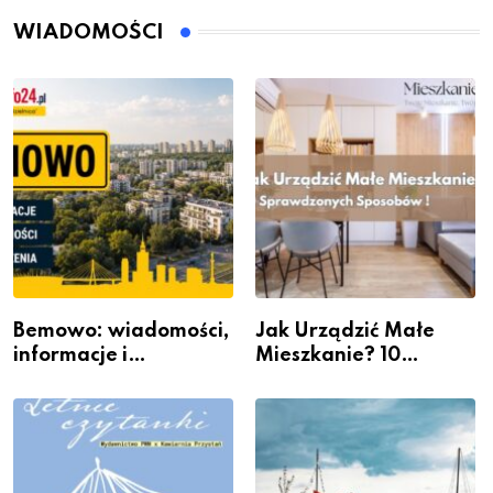
WIADOMOŚCI
Bemowo: wiadomości,
Jak Urządzić Małe
informacje i
Mieszkanie? 10
wydarzenia z dzielnicy
Sposobów Na Więcej
Przestrzeni Bez
Kosztownego Remontu