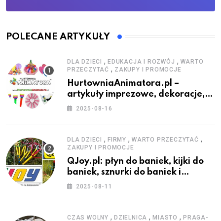
POLECANE ARTYKUŁY
,
,
DLA DZIECI
EDUKACJA I ROZWÓJ
WARTO
,
PRZECZYTAĆ
ZAKUPY I PROMOCJE
HurtowniaAnimatora.pl –
artykuły imprezowe, dekoracje,
stroje i akcesoria dla animatorów
2025-08-16
,
,
,
DLA DZIECI
FIRMY
WARTO PRZECZYTAĆ
ZAKUPY I PROMOCJE
QJoy.pl: płyn do baniek, kijki do
baniek, sznurki do baniek i
zestawy do baniek
2025-08-11
,
,
,
CZAS WOLNY
DZIELNICA
MIASTO
PRAGA-