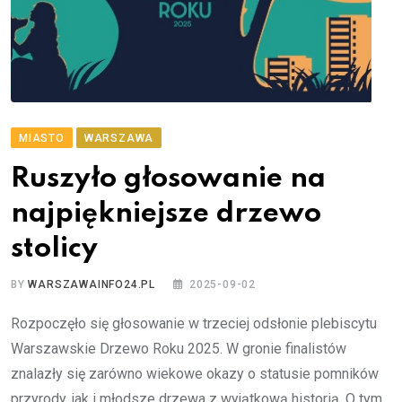
MIASTO
WARSZAWA
Ruszyło głosowanie na
najpiękniejsze drzewo
stolicy
BY
WARSZAWAINFO24.PL
2025-09-02
Rozpoczęło się głosowanie w trzeciej odsłonie plebiscytu
Warszawskie Drzewo Roku 2025. W gronie finalistów
znalazły się zarówno wiekowe okazy o statusie pomników
przyrody, jak i młodsze drzewa z wyjątkową historią. O tym,