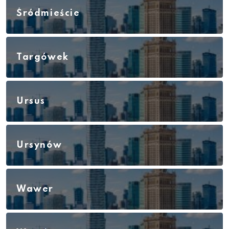
Śródmieście
Targówek
Ursus
Ursynów
Wawer