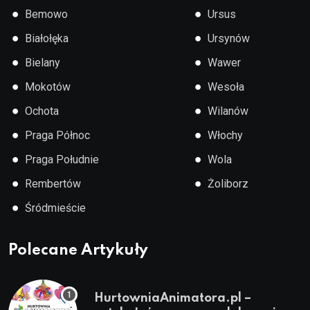
●
●
Bemowo
Ursus
●
●
Białołęka
Ursynów
●
●
Bielany
Wawer
●
●
Mokotów
Wesoła
●
●
Ochota
Wilanów
●
●
Praga Północ
Włochy
●
●
Praga Południe
Wola
●
●
Rembertów
Żoliborz
●
Śródmieście
Polecane Artykuły
HurtowniaAnimatora.pl –