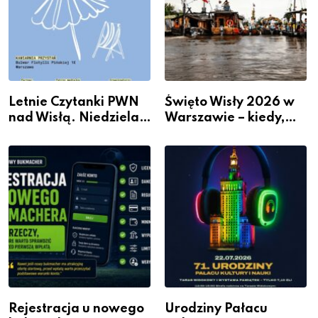
Letnie Czytanki PWN
Święto Wisły 2026 w
nad Wisłą. Niedziela z
Warszawie – kiedy,
książką, kawą i chwilą
gdzie i co się będzie
dla siebie
działo 2 sierpnia
Rejestracja u nowego
Urodziny Pałacu