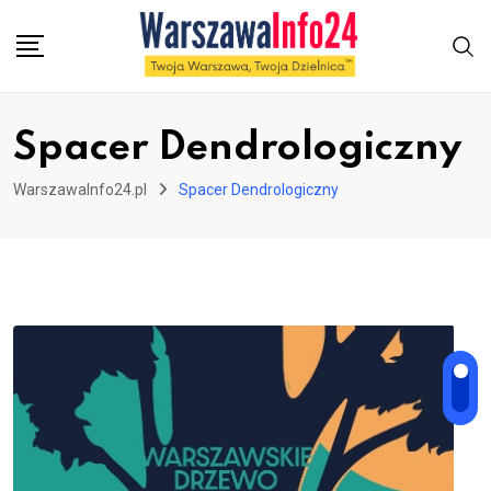
Skip
to
content
Spacer Dendrologiczny
WarszawaInfo24.pl
Spacer Dendrologiczny