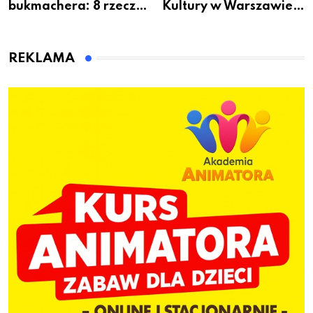
bukmachera: 8 rzeczy,
Kultury w Warszawie –
które warto sprawdzić
skorzystaj z
przed pierwszą wpłatą
urodzinowych atrakcji!
REKLAMA