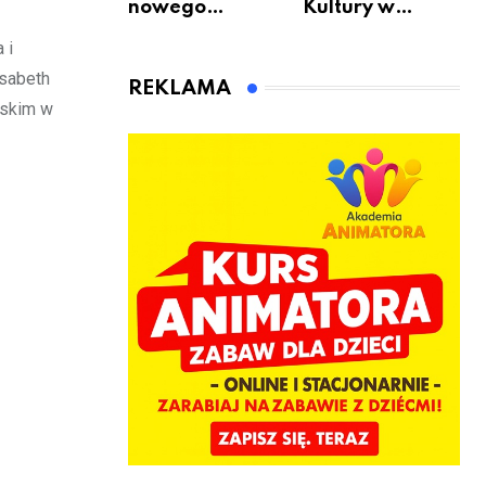
nowego
Kultury w
bukmachera: 8
Warszawie –
 i
rzeczy, które
skorzystaj z
isabeth
warto
urodzinowych
REKLAMA
sprawdzić przed
atrakcji!
wskim w
pierwszą
wpłatą