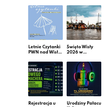
informacje i
Mieszkanie? 10
wydarzenia z
Sposobów Na
dzielnicy
Więcej
Przestrzeni Bez
Kosztownego
Remontu
Letnie Czytanki
Święto Wisły
PWN nad Wisłą.
2026 w
Niedziela z
Warszawie –
książką, kawą i
kiedy, gdzie i co
chwilą dla
się będzie działo
siebie
2 sierpnia
Rejestracja u
Urodziny Pałacu