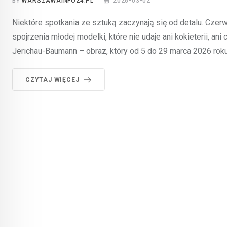
BY
WARSZAWAINFO24.PL
2026-03-02
Niektóre spotkania ze sztuką zaczynają się od detalu. Czer
spojrzenia młodej modelki, które nie udaje ani kokieterii, a
Jerichau-Baumann – obraz, który od 5 do 29 marca 2026 ro
CZYTAJ WIĘCEJ