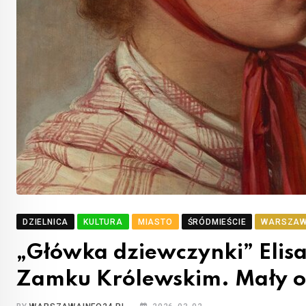
DZIELNICA
KULTURA
MIASTO
ŚRÓDMIEŚCIE
WARSZA
„Główka dziewczynki” Eli
Zamku Królewskim. Mały ob