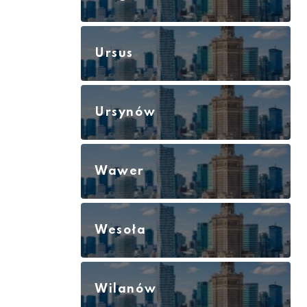
Ursus
Ursynów
Wawer
Wesoła
Wilanów