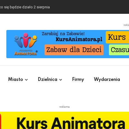
o się będzie działo 2 sierpnia
rek
Miasto
Dzielnica
Firmy
Wydarzenia
reklama