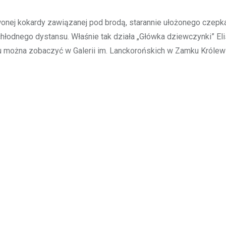
wonej kokardy zawiązanej pod brodą, starannie ułożonego czepka
ni chłodnego dystansu. Właśnie tak działa „Główka dziewczynki” El
ku można zobaczyć w Galerii im. Lanckorońskich w Zamku Króle